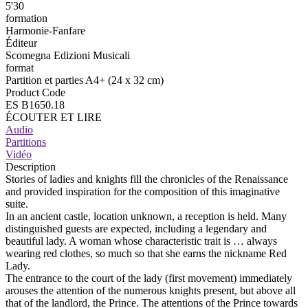
5'30
formation
Harmonie-Fanfare
Éditeur
Scomegna Edizioni Musicali
format
Partition et parties A4+ (24 x 32 cm)
Product Code
ES B1650.18
ÉCOUTER ET LIRE
Audio
Partitions
Vidéo
Description
Stories of ladies and knights fill the chronicles of the Renaissance
and provided inspiration for the composition of this imaginative
suite.
In an ancient castle, location unknown, a reception is held. Many
distinguished guests are expected, including a legendary and
beautiful lady. A woman whose characteristic trait is … always
wearing red clothes, so much so that she earns the nickname Red
Lady.
The entrance to the court of the lady (first movement) immediately
arouses the attention of the numerous knights present, but above all
that of the landlord, the Prince. The attentions of the Prince towards