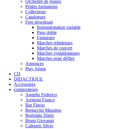
Orchestre de jeunes
Petites formations
Collections
Catalogues
Free download
Instrumentation variable
Paso doble
Fantaisies
Marches religieuses
Marches de concert
Marches symphoniques
Marches pour défiler
Annonces
Play Along
CD
DIDACTIQUE
Accessoires
compositeurs
Agnello Federico
Arrigoni Franco
Bar Flavio
Bertaccini Massimo
Bortolato Dario
Bruni Giovanni
Caligaris Silvio