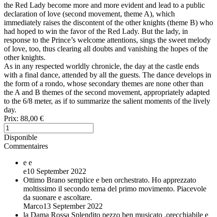
the Red Lady become more and more evident and lead to a public
declaration of love (second movement, theme A), which
immediately raises the discontent of the other knights (theme B) who
had hoped to win the favor of the Red Lady. But the lady, in
response to the Prince’s welcome attentions, sings the sweet melody
of love, too, thus clearing all doubts and vanishing the hopes of the
other knights.
As in any respected worldly chronicle, the day at the castle ends
with a final dance, attended by all the guests. The dance develops in
the form of a rondo, whose secondary themes are none other than
the A and B themes of the second movement, appropriately adapted
to the 6/8 meter, as if to summarize the salient moments of the lively
day.
Prix:
88,00 €
Disponible
Commentaires
e
e
e
10 September 2022
Ottimo
Brano semplice e ben orchestrato. Ho apprezzato
moltissimo il secondo tema del primo movimento. Piacevole
da suonare e ascoltare.
Marco
13 September 2022
la Dama Rossa
Splendito pezzo ben musicato ,orecchiabile e