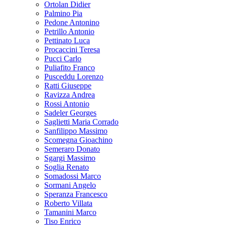
Ortolan Didier
Palmino Pia
Pedone Antonino
Petrillo Antonio
Pettinato Luca
Procaccini Teresa
Pucci Carlo
Puliafito Franco
Pusceddu Lorenzo
Ratti Giuseppe
Ravizza Andrea
Rossi Antonio
Sadeler Georges
Saglietti Maria Corrado
Sanfilippo Massimo
Scomegna Gioachino
Semeraro Donato
Sgargi Massimo
Soglia Renato
Somadossi Marco
Sormani Angelo
Speranza Francesco
Roberto Villata
Tamanini Marco
Tiso Enrico