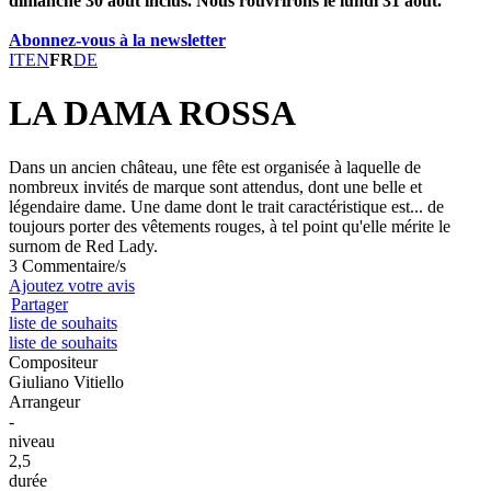
dimanche 30 août inclus. Nous rouvrirons le lundi 31 août.
Abonnez-vous à la newsletter
IT
EN
FR
DE
LA DAMA ROSSA
Dans un ancien château, une fête est organisée à laquelle de
nombreux invités de marque sont attendus, dont une belle et
légendaire dame. Une dame dont le trait caractéristique est... de
toujours porter des vêtements rouges, à tel point qu'elle mérite le
surnom de Red Lady.
3 Commentaire/s
Ajoutez votre avis
Partager
liste de souhaits
liste de souhaits
Compositeur
Giuliano Vitiello
Arrangeur
-
niveau
2,5
durée