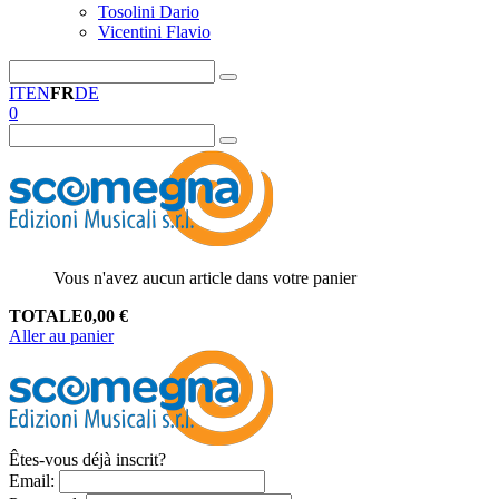
Tosolini Dario
Vicentini Flavio
IT
EN
FR
DE
0
Vous n'avez aucun article dans votre panier
TOTALE
0,00
€
Aller au panier
Êtes-vous déjà inscrit?
Email
: