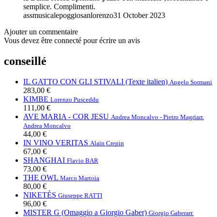
semplice. Complimenti.
assmusicalepoggiosanlorenzo
31 October 2023
Ajouter un commentaire
Vous devez être connecté pour écrire un avis
conseillé
IL GATTO CON GLI STIVALI (Texte italien)
Angelo Sormani
283,00 €
KIMBE
Lorenzo Pusceddu
111,00 €
AVE MARIA - COR JESU
Andrea Moncalvo - Pietro Magri
arr.
Andrea Moncalvo
44,00 €
IN VINO VERITAS
Alain Crepin
67,00 €
SHANGHAI
Flavio BAR
73,00 €
THE OWL
Marco Martoia
80,00 €
NIKETÉS
Giuseppe RATTI
96,00 €
MISTER G (Omaggio a Giorgio Gaber)
Giorgio Gaber
arr.