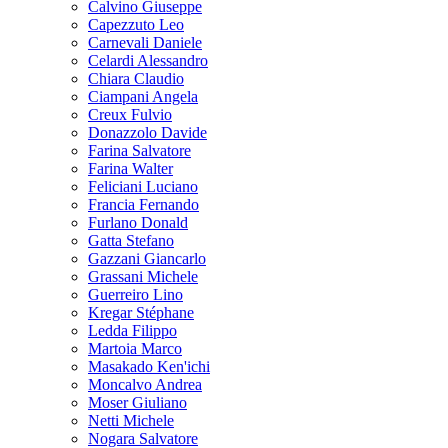
Calvino Giuseppe
Capezzuto Leo
Carnevali Daniele
Celardi Alessandro
Chiara Claudio
Ciampani Angela
Creux Fulvio
Donazzolo Davide
Farina Salvatore
Farina Walter
Feliciani Luciano
Francia Fernando
Furlano Donald
Gatta Stefano
Gazzani Giancarlo
Grassani Michele
Guerreiro Lino
Kregar Stéphane
Ledda Filippo
Martoia Marco
Masakado Ken'ichi
Moncalvo Andrea
Moser Giuliano
Netti Michele
Nogara Salvatore