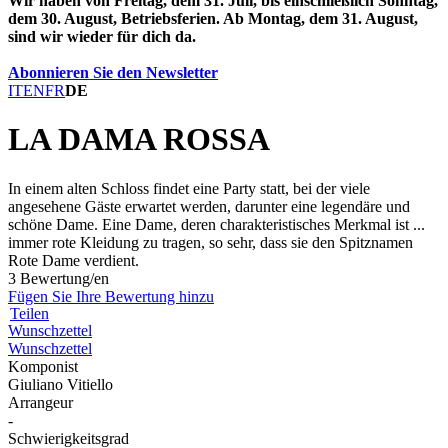
Wir haben von Freitag, dem 31. Juli, bis einschließlich Sonntag,
dem 30. August, Betriebsferien. Ab Montag, dem 31. August,
sind wir wieder für dich da.
Abonnieren Sie den Newsletter
IT
EN
FR
DE
LA DAMA ROSSA
In einem alten Schloss findet eine Party statt, bei der viele
angesehene Gäste erwartet werden, darunter eine legendäre und
schöne Dame. Eine Dame, deren charakteristisches Merkmal ist ...
immer rote Kleidung zu tragen, so sehr, dass sie den Spitznamen
Rote Dame verdient.
3 Bewertung/en
Fügen Sie Ihre Bewertung hinzu
Teilen
Wunschzettel
Wunschzettel
Komponist
Giuliano Vitiello
Arrangeur
-
Schwierigkeitsgrad