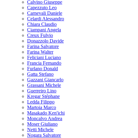
Calvino Giuseppe
Capezzuto Leo
Carnevali Daniele
Celardi Alessandro
Chiara Claudio
Ciampani Angela
Creux Fulvio
Donazzolo Davide
Farina Salvatore
Farina Walter
Feliciani Luciano
Francia Fernando
Furlano Donald
Gatta Stefano
Gazzani Giancarlo
Grassani Michele
Guerreiro Lino
Kregar Stéphane
Ledda Filippo
Martoia Marco
Masakado Ken'ichi
Moncalvo Andrea
Moser Giuliano
Netti Michele
Nogara Salvatore