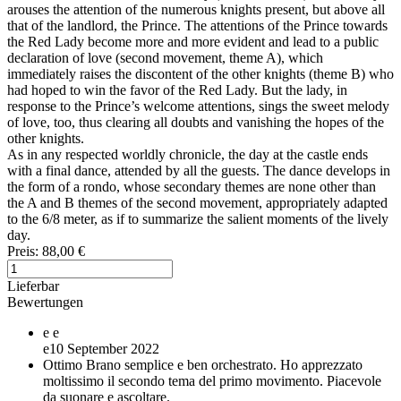
arouses the attention of the numerous knights present, but above all
that of the landlord, the Prince. The attentions of the Prince towards
the Red Lady become more and more evident and lead to a public
declaration of love (second movement, theme A), which
immediately raises the discontent of the other knights (theme B) who
had hoped to win the favor of the Red Lady. But the lady, in
response to the Prince’s welcome attentions, sings the sweet melody
of love, too, thus clearing all doubts and vanishing the hopes of the
other knights.
As in any respected worldly chronicle, the day at the castle ends
with a final dance, attended by all the guests. The dance develops in
the form of a rondo, whose secondary themes are none other than
the A and B themes of the second movement, appropriately adapted
to the 6/8 meter, as if to summarize the salient moments of the lively
day.
Preis:
88,00 €
Lieferbar
Bewertungen
e
e
e
10 September 2022
Ottimo
Brano semplice e ben orchestrato. Ho apprezzato
moltissimo il secondo tema del primo movimento. Piacevole
da suonare e ascoltare.