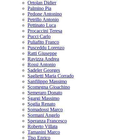
Ortolan Didier
Palmino Pia
Pedone Antonino
Petrillo Antonio
Pettinato Luca
Procaccini Teresa
Pucci Carlo
Puliafito Franco
Pusceddu Lorenzo
Ratti Giuseppe
Ravizza Andrea
Rossi Antonio
Sadeler Georges
Saglietti Maria Corrado
Sanfilippo Massimo
Scomegna Gioachino
Semeraro Donato
Sgargi Massimo
Soglia Renato
Somadossi Marco
Sormani Angelo
Speranza Francesco
Roberto Villata
Tamanini Marco
Tiso Enrico