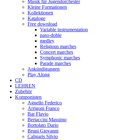
Musik für Jugendorchester
Kleine Formationen
Kollektionen
Kataloge
Free download
Variable instrumentation
paso-doble
medley
Religious marches
Concert marches
Symphonic marches
Parade marches
Ankündigungen
Play Along
CD
LEHREN
Zubehör
Komponisten
Agnello Federico
Arrigoni Franco
Bar Flavio
Bertaccini Massimo
Bortolato Dario
Bruni Giovanni
Caligaris Silvio