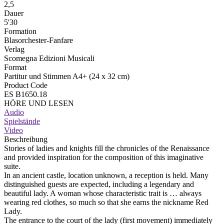
2,5
Dauer
5'30
Formation
Blasorchester-Fanfare
Verlag
Scomegna Edizioni Musicali
Format
Partitur und Stimmen A4+ (24 x 32 cm)
Product Code
ES B1650.18
HÖRE UND LESEN
Audio
Spielstände
Video
Beschreibung
Stories of ladies and knights fill the chronicles of the Renaissance
and provided inspiration for the composition of this imaginative
suite.
In an ancient castle, location unknown, a reception is held. Many
distinguished guests are expected, including a legendary and
beautiful lady. A woman whose characteristic trait is … always
wearing red clothes, so much so that she earns the nickname Red
Lady.
The entrance to the court of the lady (first movement) immediately