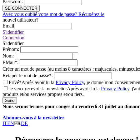
Password
:
SE CONNECTER
Avez-vous oublié votre mot de passe? Récupérez-le
nouvel utilisateur?
Email
S'identifier
Connexion
S'identifier
Prénom
:
Nom
:
EMail
*
:
Créer un mot de passe (au moins 8 caractères : majuscules, minuscules
Retaper le mot de passe
*
:
Privé*
Après avoir lu la
Privacy Policy
, je donne mon consentement
Je veux recevoir la newsletter
Après avoir lu la
Privacy Policy
, j'a
produits et/ou services propres et/ou tiers.
Send
Nous serons fermés pour congés du vendredi 31 juillet au dimanch
Abonnez-vous à la newsletter
IT
EN
FR
DE
Découvrez le nouveau catalogue !