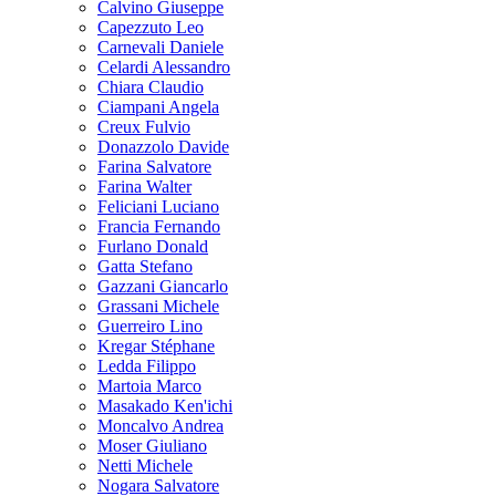
Calvino Giuseppe
Capezzuto Leo
Carnevali Daniele
Celardi Alessandro
Chiara Claudio
Ciampani Angela
Creux Fulvio
Donazzolo Davide
Farina Salvatore
Farina Walter
Feliciani Luciano
Francia Fernando
Furlano Donald
Gatta Stefano
Gazzani Giancarlo
Grassani Michele
Guerreiro Lino
Kregar Stéphane
Ledda Filippo
Martoia Marco
Masakado Ken'ichi
Moncalvo Andrea
Moser Giuliano
Netti Michele
Nogara Salvatore