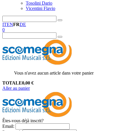
Tosolini Dario
Vicentini Flavio
IT
EN
FR
DE
0
Vous n'avez aucun article dans votre panier
TOTALE
0,00
€
Aller au panier
Êtes-vous déjà inscrit?
Email
: