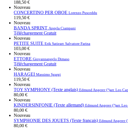
188,50 €
Nouveau
CONCERTINO PER OBOE
Lorenzo Pusceddu
119,50 €
Nouveau
BANDA SPRINT
Angela Ciampani
Téléchargement Gratuit
Nouveau
PETITE SUITE
Erik Satie
arr. Salvatore Farina
103,00 €
Nouveau
ETTORE
Giovannangelo Dimaso
Téléchargement Gratuit
Nouveau
HARAGEI
Massimo Sgargi
119,50 €
Nouveau
TOY SYMPHONY (Texte anglais)
Edmund Angerer (?)
arr. Leo Ca
80,00 €
Nouveau
KINDERSINFONIE (Texte allemand)
Edmund Angerer (?)
arr. Le
80,00 €
Nouveau
SYMPHONIE DES JOUETS (Texte français)
Edmund Angerer (
80,00 €