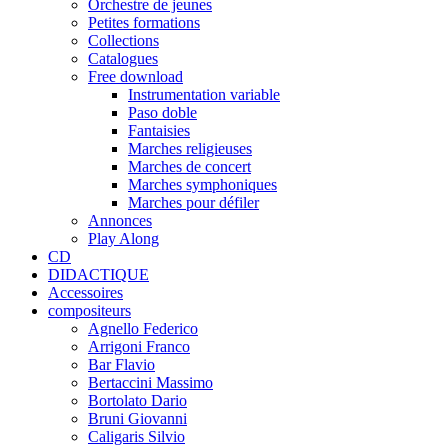
Orchestre de jeunes
Petites formations
Collections
Catalogues
Free download
Instrumentation variable
Paso doble
Fantaisies
Marches religieuses
Marches de concert
Marches symphoniques
Marches pour défiler
Annonces
Play Along
CD
DIDACTIQUE
Accessoires
compositeurs
Agnello Federico
Arrigoni Franco
Bar Flavio
Bertaccini Massimo
Bortolato Dario
Bruni Giovanni
Caligaris Silvio