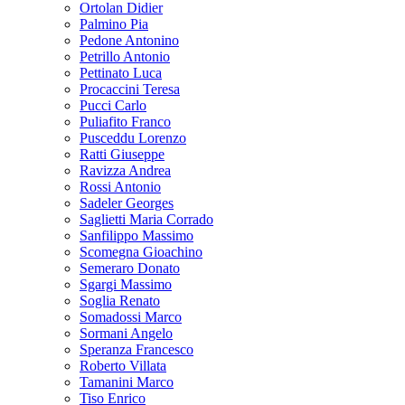
Ortolan Didier
Palmino Pia
Pedone Antonino
Petrillo Antonio
Pettinato Luca
Procaccini Teresa
Pucci Carlo
Puliafito Franco
Pusceddu Lorenzo
Ratti Giuseppe
Ravizza Andrea
Rossi Antonio
Sadeler Georges
Saglietti Maria Corrado
Sanfilippo Massimo
Scomegna Gioachino
Semeraro Donato
Sgargi Massimo
Soglia Renato
Somadossi Marco
Sormani Angelo
Speranza Francesco
Roberto Villata
Tamanini Marco
Tiso Enrico