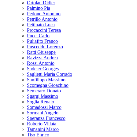
Ortolan Didier
Palmino Pia
Pedone Antonino
Petrillo Antonio
Pettinato Luca
Procaccini Teresa
Pucci Carlo
Puliafito Franco
Pusceddu Lorenzo
Ratti Giuseppe
Ravizza Andrea
Rossi Antonio
Sadeler Georges
Saglietti Maria Corrado
Sanfilippo Massimo
Scomegna Gioachino
Semeraro Donato
Sgargi Massimo
Soglia Renato
Somadossi Marco
Sormani Angelo
Speranza Francesco
Roberto Villata
Tamanini Marco
Tiso Enrico