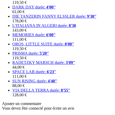
119,50 €
DARK DAY
durée:
4'00''
61,00 €
DIE TANZERIN FANNY ELSSLER
durée:
9'30''
178,00 €
L'ITALIANA IN ALGERI
durée:
8'30
143,00 €
MEMORIES
durée:
6'00''
111,00 €
OROS, LITTLE SUITE
durée:
8'00''
119,50 €
PRISMA
durée:
5'20''
119,50 €
RADETZKY MARSCH
durée:
3'09''
44,00 €
SPACE LAB
durée:
6'23''
111,00 €
SUN RISING
durée:
4'40''
88,00 €
VIA DELLA TERRA
durée:
8'55''
128,00 €
Ajouter un commentaire
Vous devez être connecté pour écrire un avis