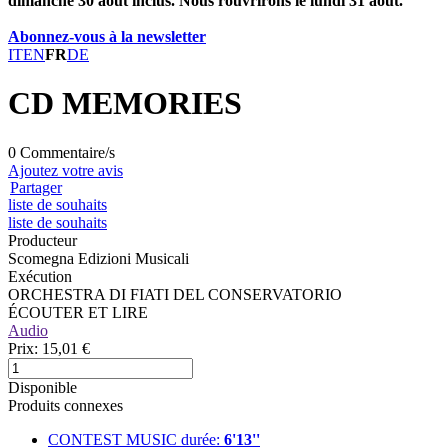
dimanche 30 août inclus. Nous rouvrirons le lundi 31 août.
Abonnez-vous à la newsletter
IT
EN
FR
DE
CD MEMORIES
0 Commentaire/s
Ajoutez votre avis
Partager
liste de souhaits
liste de souhaits
Producteur
Scomegna Edizioni Musicali
Exécution
ORCHESTRA DI FIATI DEL CONSERVATORIO
ÉCOUTER ET LIRE
Audio
Prix:
15,01 €
Disponible
Produits connexes
CONTEST MUSIC
durée:
6'13''