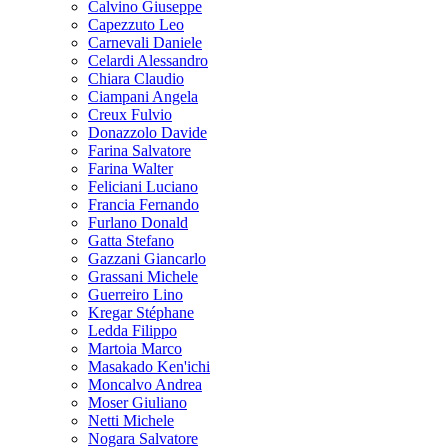
Calvino Giuseppe
Capezzuto Leo
Carnevali Daniele
Celardi Alessandro
Chiara Claudio
Ciampani Angela
Creux Fulvio
Donazzolo Davide
Farina Salvatore
Farina Walter
Feliciani Luciano
Francia Fernando
Furlano Donald
Gatta Stefano
Gazzani Giancarlo
Grassani Michele
Guerreiro Lino
Kregar Stéphane
Ledda Filippo
Martoia Marco
Masakado Ken'ichi
Moncalvo Andrea
Moser Giuliano
Netti Michele
Nogara Salvatore