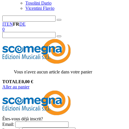
Tosolini Dario
Vicentini Flavio
IT
EN
FR
DE
0
Vous n'avez aucun article dans votre panier
TOTALE
0,00
€
Aller au panier
Êtes-vous déjà inscrit?
Email
: