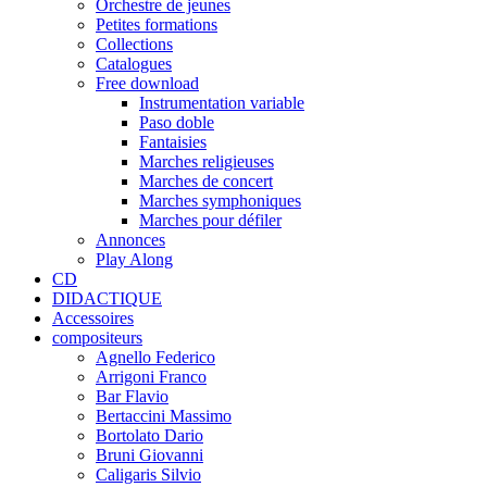
Orchestre de jeunes
Petites formations
Collections
Catalogues
Free download
Instrumentation variable
Paso doble
Fantaisies
Marches religieuses
Marches de concert
Marches symphoniques
Marches pour défiler
Annonces
Play Along
CD
DIDACTIQUE
Accessoires
compositeurs
Agnello Federico
Arrigoni Franco
Bar Flavio
Bertaccini Massimo
Bortolato Dario
Bruni Giovanni
Caligaris Silvio