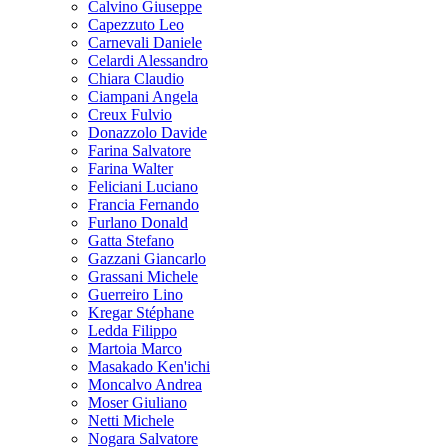
Calvino Giuseppe
Capezzuto Leo
Carnevali Daniele
Celardi Alessandro
Chiara Claudio
Ciampani Angela
Creux Fulvio
Donazzolo Davide
Farina Salvatore
Farina Walter
Feliciani Luciano
Francia Fernando
Furlano Donald
Gatta Stefano
Gazzani Giancarlo
Grassani Michele
Guerreiro Lino
Kregar Stéphane
Ledda Filippo
Martoia Marco
Masakado Ken'ichi
Moncalvo Andrea
Moser Giuliano
Netti Michele
Nogara Salvatore