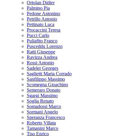
Ortolan Didier
Palmino Pia
Pedone Antonino
Petrillo Antonio
Pettinato Luca
Procaccini Teresa
Pucci Carlo
Puliafito Franco
Pusceddu Lorenzo
Ratti Giuseppe
Ravizza Andrea
Rossi Antonio
Sadeler Georges
Saglietti Maria Corrado
Sanfilippo Massimo
Scomegna Gioachino
Semeraro Donato
Sgargi Massimo
Soglia Renato
Somadossi Marco
Sormani Angelo
Speranza Francesco
Roberto Villata
Tamanini Marco
Tiso Enrico