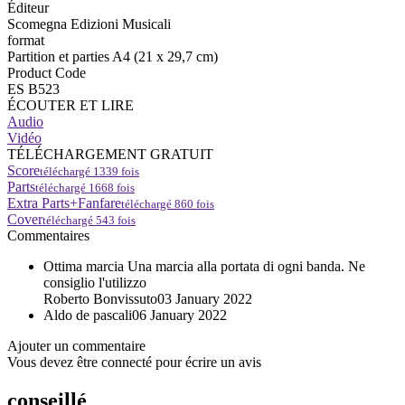
Éditeur
Scomegna Edizioni Musicali
format
Partition et parties A4 (21 x 29,7 cm)
Product Code
ES B523
ÉCOUTER ET LIRE
Audio
Vidéo
TÉLÉCHARGEMENT GRATUIT
Score
téléchargé
1339
fois
Parts
téléchargé
1668
fois
Extra Parts+Fanfare
téléchargé
860
fois
Cover
téléchargé
543
fois
Commentaires
Ottima marcia
Una marcia alla portata di ogni banda. Ne
consiglio l'utilizzo
Roberto Bonvissuto
03 January 2022
Aldo de pascali
06 January 2022
Ajouter un commentaire
Vous devez être connecté pour écrire un avis
conseillé