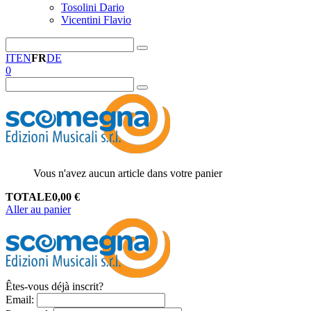
Tosolini Dario
Vicentini Flavio
IT
EN
FR
DE
0
Vous n'avez aucun article dans votre panier
TOTALE
0,00
€
Aller au panier
Êtes-vous déjà inscrit?
Email
: