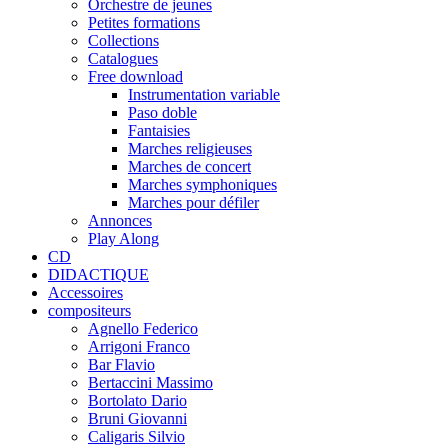
Orchestre de jeunes
Petites formations
Collections
Catalogues
Free download
Instrumentation variable
Paso doble
Fantaisies
Marches religieuses
Marches de concert
Marches symphoniques
Marches pour défiler
Annonces
Play Along
CD
DIDACTIQUE
Accessoires
compositeurs
Agnello Federico
Arrigoni Franco
Bar Flavio
Bertaccini Massimo
Bortolato Dario
Bruni Giovanni
Caligaris Silvio