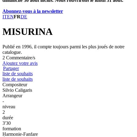
dimanche 30 août inclus. Nous rouvrirons le lundi 31 août.
Abonnez-vous à la newsletter
IT
EN
FR
DE
MISURINA
Publié en 1996, il compte toujours parmi les plus joués de notre
catalogue.
2 Commentaire/s
Ajoutez votre avis
Partager
liste de souhaits
liste de souhaits
Compositeur
Silvio Caligaris
Arrangeur
-
niveau
2
durée
3'30
formation
Harmonie-Fanfare