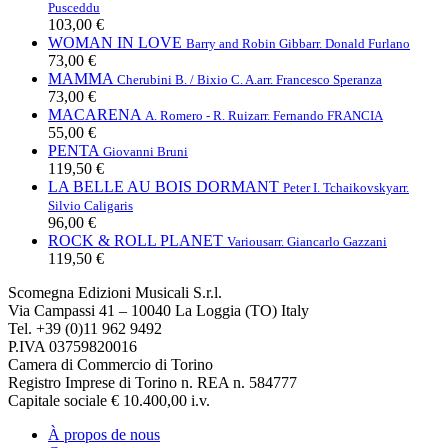
Pusceddu
103,00 €
WOMAN IN LOVE
Barry and Robin Gibb
arr. Donald Furlano
73,00 €
MAMMA
Cherubini B. / Bixio C. A.
arr. Francesco Speranza
73,00 €
MACARENA
A. Romero - R. Ruiz
arr. Fernando FRANCIA
55,00 €
PENTA
Giovanni Bruni
119,50 €
LA BELLE AU BOIS DORMANT
Peter I. Tchaikovsky
arr.
Silvio Caligaris
96,00 €
ROCK & ROLL PLANET
Various
arr. Giancarlo Gazzani
119,50 €
Scomegna Edizioni Musicali S.r.l.
Via Campassi 41 – 10040 La Loggia (TO) Italy
Tel. +39 (0)11 962 9492
P.IVA 03759820016
Camera di Commercio di Torino
Registro Imprese di Torino n. REA n. 584777
Capitale sociale € 10.400,00 i.v.
À propos de nous