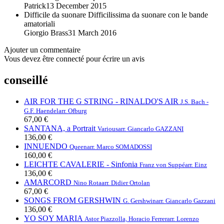
Patrick
13 December 2015
Difficile da suonare
Difficilissima da suonare con le bande
amatoriali
Giorgio Brass
31 March 2016
Ajouter un commentaire
Vous devez être connecté pour écrire un avis
conseillé
AIR FOR THE G STRING - RINALDO'S AIR
J.S. Bach -
G.F. Haendel
arr. Ofburg
67,00 €
SANTANA, a Portrait
Various
arr. Giancarlo GAZZANI
136,00 €
INNUENDO
Queen
arr. Marco SOMADOSSI
160,00 €
LEICHTE CAVALERIE - Sinfonia
Franz von Suppé
arr. Einz
136,00 €
AMARCORD
Nino Rota
arr. Didier Ortolan
67,00 €
SONGS FROM GERSHWIN
G. Gershwin
arr. Giancarlo Gazzani
136,00 €
YO SOY MARIA
Astor Piazzolla, Horacio Ferrer
arr. Lorenzo