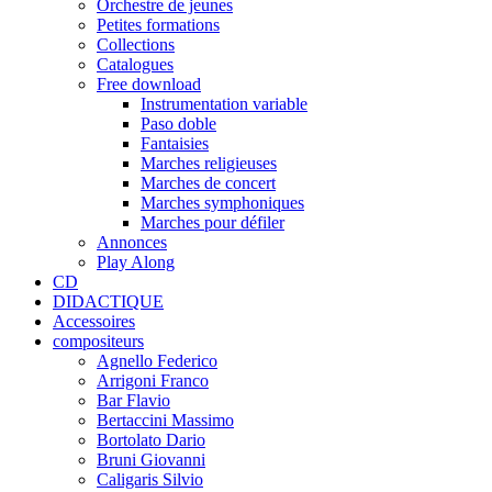
Orchestre de jeunes
Petites formations
Collections
Catalogues
Free download
Instrumentation variable
Paso doble
Fantaisies
Marches religieuses
Marches de concert
Marches symphoniques
Marches pour défiler
Annonces
Play Along
CD
DIDACTIQUE
Accessoires
compositeurs
Agnello Federico
Arrigoni Franco
Bar Flavio
Bertaccini Massimo
Bortolato Dario
Bruni Giovanni
Caligaris Silvio