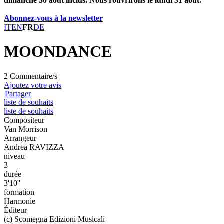
dimanche 30 août inclus. Nous rouvrirons le lundi 31 août.
Abonnez-vous à la newsletter
IT
EN
FR
DE
MOONDANCE
2 Commentaire/s
Ajoutez votre avis
Partager
liste de souhaits
liste de souhaits
Compositeur
Van Morrison
Arrangeur
Andrea RAVIZZA
niveau
3
durée
3'10''
formation
Harmonie
Éditeur
(c) Scomegna Edizioni Musicali