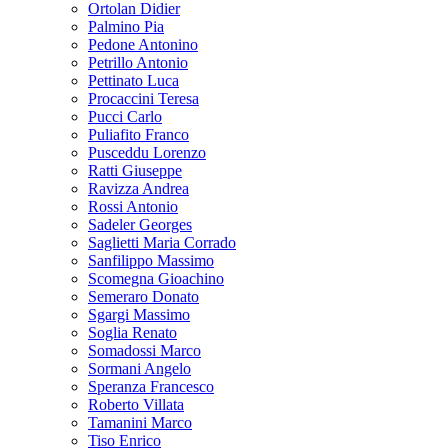
Ortolan Didier
Palmino Pia
Pedone Antonino
Petrillo Antonio
Pettinato Luca
Procaccini Teresa
Pucci Carlo
Puliafito Franco
Pusceddu Lorenzo
Ratti Giuseppe
Ravizza Andrea
Rossi Antonio
Sadeler Georges
Saglietti Maria Corrado
Sanfilippo Massimo
Scomegna Gioachino
Semeraro Donato
Sgargi Massimo
Soglia Renato
Somadossi Marco
Sormani Angelo
Speranza Francesco
Roberto Villata
Tamanini Marco
Tiso Enrico