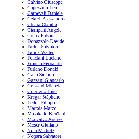
Calvino Giuseppe
Capezzuto Leo
Carnevali Daniele
Celardi Alessandro
Chiara Claudio
Ciampani Angela
Creux Fulvio
Donazzolo Davide
Farina Salvatore
Farina Walter
Feliciani Luciano
Francia Fernando
Furlano Donald
Gatta Stefano
Gazzani Giancarlo
Grassani Michele
Guerreiro Lino
Kregar Stéphane
Ledda Filippo
Martoia Marco
Masakado Ken'ichi
Moncalvo Andrea
Moser Giuliano
Netti Michele
Nogara Salvatore