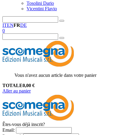
Tosolini Dario
Vicentini Flavio
IT
EN
FR
DE
0
Vous n'avez aucun article dans votre panier
TOTALE
0,00
€
Aller au panier
Êtes-vous déjà inscrit?
Email
: