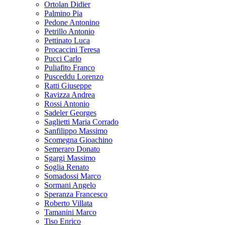
Ortolan Didier
Palmino Pia
Pedone Antonino
Petrillo Antonio
Pettinato Luca
Procaccini Teresa
Pucci Carlo
Puliafito Franco
Pusceddu Lorenzo
Ratti Giuseppe
Ravizza Andrea
Rossi Antonio
Sadeler Georges
Saglietti Maria Corrado
Sanfilippo Massimo
Scomegna Gioachino
Semeraro Donato
Sgargi Massimo
Soglia Renato
Somadossi Marco
Sormani Angelo
Speranza Francesco
Roberto Villata
Tamanini Marco
Tiso Enrico