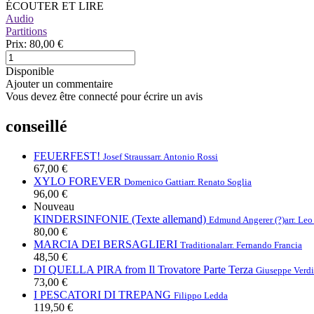
ÉCOUTER ET LIRE
Audio
Partitions
Prix:
80,00 €
Disponible
Ajouter un commentaire
Vous devez être connecté pour écrire un avis
conseillé
FEUERFEST!
Josef Strauss
arr. Antonio Rossi
67,00 €
XYLO FOREVER
Domenico Gatti
arr. Renato Soglia
96,00 €
Nouveau
KINDERSINFONIE (Texte allemand)
Edmund Angerer (?)
arr. Le
80,00 €
MARCIA DEI BERSAGLIERI
Traditional
arr. Fernando Francia
48,50 €
DI QUELLA PIRA from Il Trovatore Parte Terza
Giuseppe Verdi
73,00 €
I PESCATORI DI TREPANG
Filippo Ledda
119,50 €