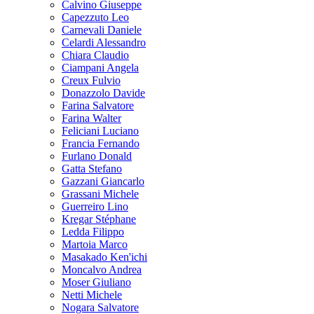
Calvino Giuseppe
Capezzuto Leo
Carnevali Daniele
Celardi Alessandro
Chiara Claudio
Ciampani Angela
Creux Fulvio
Donazzolo Davide
Farina Salvatore
Farina Walter
Feliciani Luciano
Francia Fernando
Furlano Donald
Gatta Stefano
Gazzani Giancarlo
Grassani Michele
Guerreiro Lino
Kregar Stéphane
Ledda Filippo
Martoia Marco
Masakado Ken'ichi
Moncalvo Andrea
Moser Giuliano
Netti Michele
Nogara Salvatore