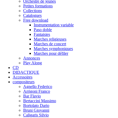
Orchestre de jeunes
Petites formations
Collections
Catalogues
Free download
Instrumentation variable
Paso doble
Fantaisies
Marches religieuses
Marches de concert
Marches symphoniques
Marches pour défiler
Annonces
Play Along
CD
DIDACTIQUE
Accessoires
compositeurs
Agnello Federico
Arrigoni Franco
Bar Flavio
Bertaccini Massimo
Bortolato Dario
Bruni Giovanni
Caligaris Silvio