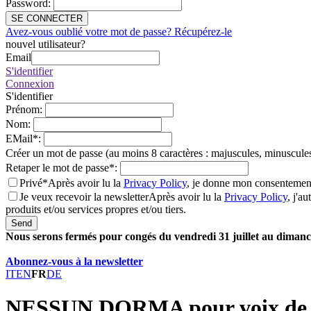
Password
:
SE CONNECTER
Avez-vous oublié votre mot de passe? Récupérez-le
nouvel utilisateur?
Email
S'identifier
Connexion
S'identifier
Prénom
:
Nom
:
EMail
*
:
Créer un mot de passe (au moins 8 caractères : majuscules, minuscules
Retaper le mot de passe
*
:
Privé*
Après avoir lu la
Privacy Policy
, je donne mon consentement
Je veux recevoir la newsletter
Après avoir lu la
Privacy Policy
, j'a
produits et/ou services propres et/ou tiers.
Send
Nous serons fermés pour congés du vendredi 31 juillet au dimanch
Abonnez-vous à la newsletter
IT
EN
FR
DE
NESSUN DORMA pour voix de t