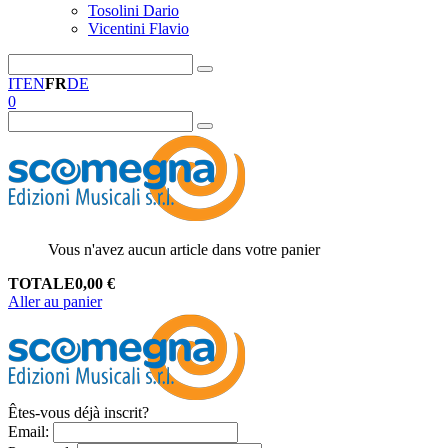
Tosolini Dario
Vicentini Flavio
IT
EN
FR
DE
0
Vous n'avez aucun article dans votre panier
TOTALE
0,00
€
Aller au panier
Êtes-vous déjà inscrit?
Email
: