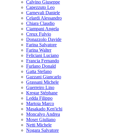
Calvino Giuseppe
Capezzuto Leo
Carnevali Daniele
Celardi Alessandro
Chiara Claudio
Ciampani Angela
Creux Fulvio
Donazzolo Davide
Farina Salvatore
Farina Walter
Feliciani Luciano
Francia Fernando
Furlano Donald
Gatta Stefano
Gazzani Giancarlo
Grassani Michele
Guerreiro Lino
Kregar Stéphane
Ledda Filippo
Martoia Marco
Masakado Ken'ichi
Moncalvo Andrea
Moser Giuliano
Netti Michele
Nogara Salvatore