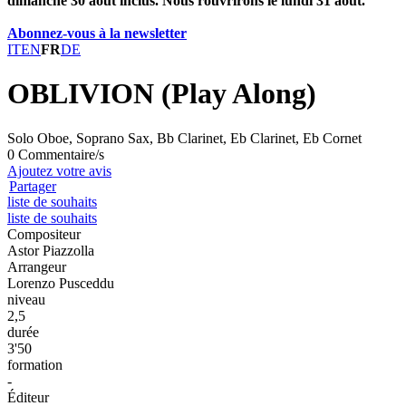
dimanche 30 août inclus. Nous rouvrirons le lundi 31 août.
Abonnez-vous à la newsletter
IT
EN
FR
DE
OBLIVION (Play Along)
Solo Oboe, Soprano Sax, Bb Clarinet, Eb Clarinet, Eb Cornet
0 Commentaire/s
Ajoutez votre avis
Partager
liste de souhaits
liste de souhaits
Compositeur
Astor Piazzolla
Arrangeur
Lorenzo Pusceddu
niveau
2,5
durée
3'50
formation
-
Éditeur