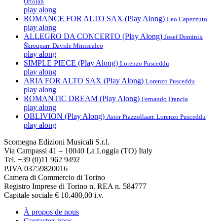
Ortolan
play along
ROMANCE FOR ALTO SAX (Play Along)
Leo Capezzuto
play along
ALLEGRO DA CONCERTO (Play Along)
Josef Dominik
Škroup
arr. Davide Miniscalco
play along
SIMPLE PIECE (Play Along)
Lorenzo Pusceddu
play along
ARIA FOR ALTO SAX (Play Along)
Lorenzo Pusceddu
play along
ROMANTIC DREAM (Play Along)
Fernando Francia
play along
OBLIVION (Play Along)
Astor Piazzolla
arr. Lorenzo Pusceddu
play along
Scomegna Edizioni Musicali S.r.l.
Via Campassi 41 – 10040 La Loggia (TO) Italy
Tel. +39 (0)11 962 9492
P.IVA 03759820016
Camera di Commercio di Torino
Registro Imprese di Torino n. REA n. 584777
Capitale sociale € 10.400,00 i.v.
À propos de nous
Contactez-nous