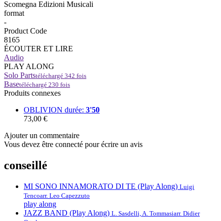
Scomegna Edizioni Musicali
format
-
Product Code
8165
ÉCOUTER ET LIRE
Audio
PLAY ALONG
Solo Parts
téléchargé
342
fois
Base
téléchargé
230
fois
Produits connexes
OBLIVION
durée:
3'50
73,00 €
Ajouter un commentaire
Vous devez être connecté pour écrire un avis
conseillé
MI SONO INNAMORATO DI TE (Play Along)
Luigi
Tenco
arr. Leo Capezzuto
play along
JAZZ BAND (Play Along)
L. Sasdelli, A. Tommasi
arr. Didier