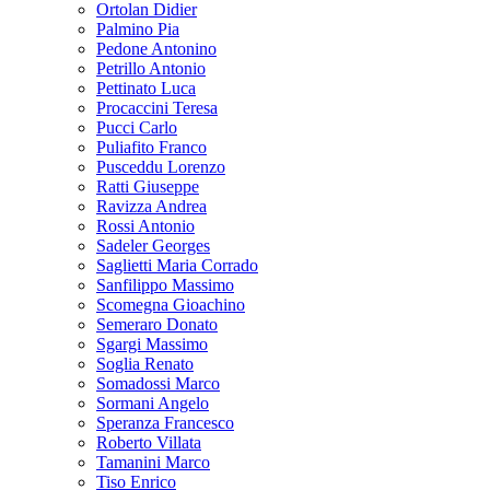
Ortolan Didier
Palmino Pia
Pedone Antonino
Petrillo Antonio
Pettinato Luca
Procaccini Teresa
Pucci Carlo
Puliafito Franco
Pusceddu Lorenzo
Ratti Giuseppe
Ravizza Andrea
Rossi Antonio
Sadeler Georges
Saglietti Maria Corrado
Sanfilippo Massimo
Scomegna Gioachino
Semeraro Donato
Sgargi Massimo
Soglia Renato
Somadossi Marco
Sormani Angelo
Speranza Francesco
Roberto Villata
Tamanini Marco
Tiso Enrico