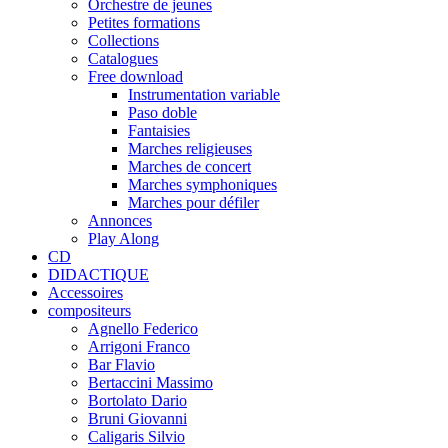
Orchestre de jeunes
Petites formations
Collections
Catalogues
Free download
Instrumentation variable
Paso doble
Fantaisies
Marches religieuses
Marches de concert
Marches symphoniques
Marches pour défiler
Annonces
Play Along
CD
DIDACTIQUE
Accessoires
compositeurs
Agnello Federico
Arrigoni Franco
Bar Flavio
Bertaccini Massimo
Bortolato Dario
Bruni Giovanni
Caligaris Silvio