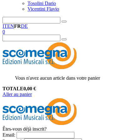
Tosolini Dario
Vicentini Flavio
IT
EN
FR
DE
0
Vous n'avez aucun article dans votre panier
TOTALE
0,00
€
Aller au panier
Êtes-vous déjà inscrit?
Email
: