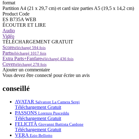
format
Partition A4 (21 x 29,7 cm) et card size parties A5 (19,5 x 14,2 cm)
Product Code
ES B735A WEB
ÉCOUTER ET LIRE
Audio
Vidéo
TÉLÉCHARGEMENT GRATUIT
Score
téléchargé
594
fois
Parts
téléchargé
1017
fois
Extra Parts+Fanfare
téléchargé
436
fois
Cover
téléchargé
278
fois
Ajouter un commentaire
Vous devez être connecté pour écrire un avis
conseillé
AVATAR
Salvatore La Camera Sergi
Téléchargement Gratuit
PASSONS
Lorenzo Pusceddu
Téléchargement Gratuit
FELICITÀ
Giovanni Battista Cardone
Téléchargement Gratuit
VERA
Ezio Bellotto