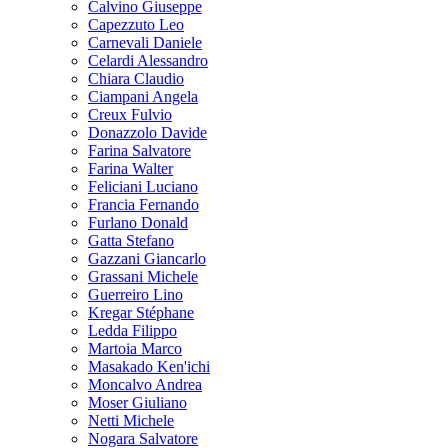
Calvino Giuseppe
Capezzuto Leo
Carnevali Daniele
Celardi Alessandro
Chiara Claudio
Ciampani Angela
Creux Fulvio
Donazzolo Davide
Farina Salvatore
Farina Walter
Feliciani Luciano
Francia Fernando
Furlano Donald
Gatta Stefano
Gazzani Giancarlo
Grassani Michele
Guerreiro Lino
Kregar Stéphane
Ledda Filippo
Martoia Marco
Masakado Ken'ichi
Moncalvo Andrea
Moser Giuliano
Netti Michele
Nogara Salvatore