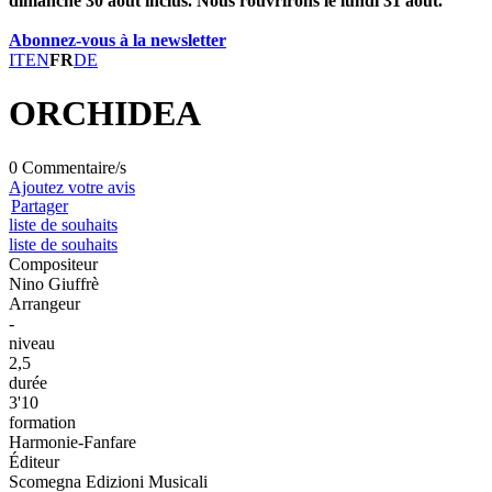
dimanche 30 août inclus. Nous rouvrirons le lundi 31 août.
Abonnez-vous à la newsletter
IT
EN
FR
DE
ORCHIDEA
0 Commentaire/s
Ajoutez votre avis
Partager
liste de souhaits
liste de souhaits
Compositeur
Nino Giuffrè
Arrangeur
-
niveau
2,5
durée
3'10
formation
Harmonie-Fanfare
Éditeur
Scomegna Edizioni Musicali