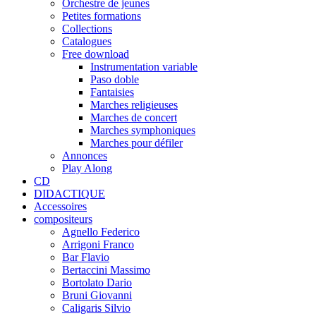
Orchestre de jeunes
Petites formations
Collections
Catalogues
Free download
Instrumentation variable
Paso doble
Fantaisies
Marches religieuses
Marches de concert
Marches symphoniques
Marches pour défiler
Annonces
Play Along
CD
DIDACTIQUE
Accessoires
compositeurs
Agnello Federico
Arrigoni Franco
Bar Flavio
Bertaccini Massimo
Bortolato Dario
Bruni Giovanni
Caligaris Silvio