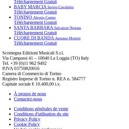
Téléchargement Gratuit
BABY MARCIA
Sergio Cavaletto
Téléchargement Gratuit
TONINO
Alessio Carrus
Téléchargement Gratuit
SANTA BARBARA
Salvatore Nogara
Téléchargement Gratuit
CUORE DI BANDA
Antonio Moretti
Téléchargement Gratuit
Scomegna Edizioni Musicali S.r.l.
Via Campassi 41 – 10040 La Loggia (TO) Italy
Tel. +39 (0)11 962 9492
P.IVA 03759820016
Camera di Commercio di Torino
Registro Imprese di Torino n. REA n. 584777
Capitale sociale € 10.400,00 i.v.
À propos de nous
Contactez-nous
Conditions générales de vente
Conditions d'utilisation du site
Privacy Policy
Cookie Policy