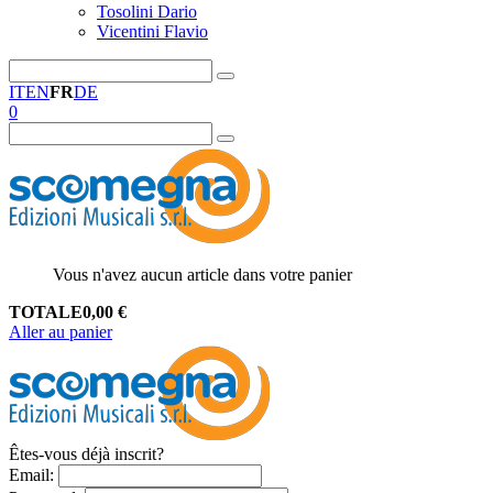
Tosolini Dario
Vicentini Flavio
IT
EN
FR
DE
0
Vous n'avez aucun article dans votre panier
TOTALE
0,00
€
Aller au panier
Êtes-vous déjà inscrit?
Email
: