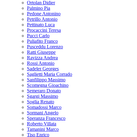
Ortolan Didier
Palmino Pia
Pedone Antonino
Petrillo Antonio
Pettinato Luca
Procaccini Teresa
Pucci Carlo
Puliafito Franco
Pusceddu Lorenzo
Ratti Giuseppe
Ravizza Andrea
Rossi Antonio
Sadeler Georges
Saglietti Maria Corrado
Sanfilippo Massimo
Scomegna Gioachino
Semeraro Donato
Sgargi Massimo
Soglia Renato
Somadossi Marco
Sormani Angelo
Speranza Francesco
Roberto Villata
Tamanini Marco
Tiso Enrico