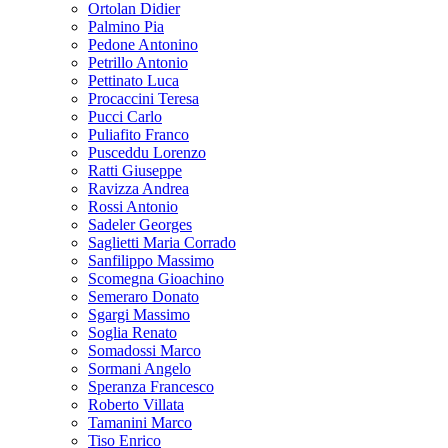
Ortolan Didier
Palmino Pia
Pedone Antonino
Petrillo Antonio
Pettinato Luca
Procaccini Teresa
Pucci Carlo
Puliafito Franco
Pusceddu Lorenzo
Ratti Giuseppe
Ravizza Andrea
Rossi Antonio
Sadeler Georges
Saglietti Maria Corrado
Sanfilippo Massimo
Scomegna Gioachino
Semeraro Donato
Sgargi Massimo
Soglia Renato
Somadossi Marco
Sormani Angelo
Speranza Francesco
Roberto Villata
Tamanini Marco
Tiso Enrico