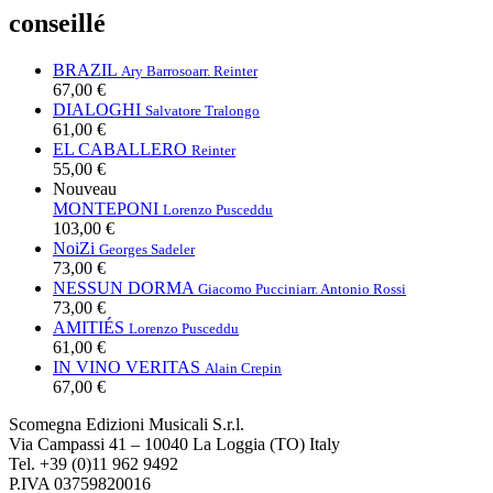
conseillé
BRAZIL
Ary Barroso
arr. Reinter
67,00 €
DIALOGHI
Salvatore Tralongo
61,00 €
EL CABALLERO
Reinter
55,00 €
Nouveau
MONTEPONI
Lorenzo Pusceddu
103,00 €
NoiZi
Georges Sadeler
73,00 €
NESSUN DORMA
Giacomo Puccini
arr. Antonio Rossi
73,00 €
AMITIÉS
Lorenzo Pusceddu
61,00 €
IN VINO VERITAS
Alain Crepin
67,00 €
Scomegna Edizioni Musicali S.r.l.
Via Campassi 41 – 10040 La Loggia (TO) Italy
Tel. +39 (0)11 962 9492
P.IVA 03759820016