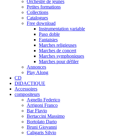
Orchestre de jeunes
Petites formations
Collections
Catalogues
Free download
Instrumentation variable
Paso doble
Fantaisies
Marches religieuses
Marches de concert
Marches symphoniques
Marches pour défiler
Annonces
Play Along
CD
DIDACTIQUE
Accessoires
compositeurs
Agnello Federico
Arrigoni Franco
Bar Flavio
Bertaccini Massimo
Bortolato Dario
Bruni Giovanni
Caligaris Silvio