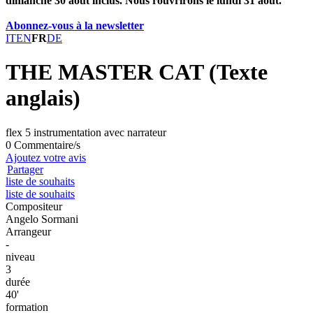
dimanche 30 août inclus. Nous rouvrirons le lundi 31 août.
Abonnez-vous à la newsletter
IT
EN
FR
DE
THE MASTER CAT (Texte
anglais)
flex 5 instrumentation avec narrateur
0 Commentaire/s
Ajoutez votre avis
Partager
liste de souhaits
liste de souhaits
Compositeur
Angelo Sormani
Arrangeur
-
niveau
3
durée
40'
formation