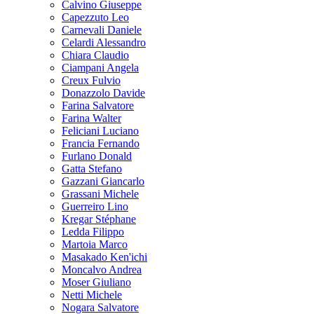
Calvino Giuseppe
Capezzuto Leo
Carnevali Daniele
Celardi Alessandro
Chiara Claudio
Ciampani Angela
Creux Fulvio
Donazzolo Davide
Farina Salvatore
Farina Walter
Feliciani Luciano
Francia Fernando
Furlano Donald
Gatta Stefano
Gazzani Giancarlo
Grassani Michele
Guerreiro Lino
Kregar Stéphane
Ledda Filippo
Martoia Marco
Masakado Ken'ichi
Moncalvo Andrea
Moser Giuliano
Netti Michele
Nogara Salvatore