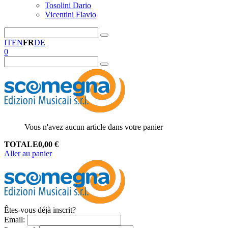
Tosolini Dario
Vicentini Flavio
IT
EN
FR
DE
0
Vous n'avez aucun article dans votre panier
TOTALE
0,00
€
Aller au panier
Êtes-vous déjà inscrit?
Email
: