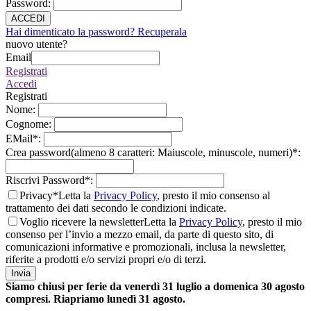
Password
:
ACCEDI
Hai dimenticato la password? Recuperala
nuovo utente?
Email
Registrati
Accedi
Registrati
Nome
:
Cognome
:
EMail
*
:
Crea password(almeno 8 caratteri: Maiuscole, minuscole, numeri)
*
:
Riscrivi Password
*
:
Privacy*
Letta la
Privacy Policy
, presto il mio consenso al
trattamento dei dati secondo le condizioni indicate.
Voglio ricevere la newsletter
Letta la
Privacy Policy
, presto il mio
consenso per l’invio a mezzo email, da parte di questo sito, di
comunicazioni informative e promozionali, inclusa la newsletter,
riferite a prodotti e/o servizi propri e/o di terzi.
Invia
Siamo chiusi per ferie da venerdì 31 luglio a domenica 30 agosto
compresi. Riapriamo lunedì 31 agosto.