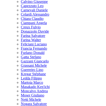
Calvino Giuseppe
Capezzuto Leo
Carnevali Daniele
Celardi Alessandro
Chiara Claudio
Ciampani Angela
Creux Fulvio
Donazzolo Davide
Farina Salvatore
Farina Walter
Feliciani Luciano
Francia Fernando
Furlano Donald
Gatta Stefano
Gazzani Giancarlo
Grassani Michele
Guerreiro Lino
Kregar Stéphane
Ledda Filippo
Martoia Marco
Masakado Ken'ichi
Moncalvo Andrea
Moser Giuliano
Netti Michele
Nogara Salvatore