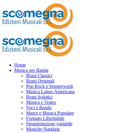
Home
Musica per Banda
Brani Classici
Brani Originali
Pop Rock e Sempreverdi
Musica Latino Americana
Brani Solistici
Musica e Teatro
Voci e Banda
Marce e Musica Popolare
Formato Librettabile
Strumentazione variabile
Musiche Natalizie