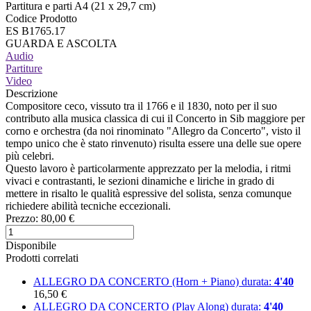
Partitura e parti A4 (21 x 29,7 cm)
Codice Prodotto
ES B1765.17
GUARDA E ASCOLTA
Audio
Partiture
Video
Descrizione
Compositore ceco, vissuto tra il 1766 e il 1830, noto per il suo
contributo alla musica classica di cui il Concerto in Sib maggiore per
corno e orchestra (da noi rinominato "Allegro da Concerto", visto il
tempo unico che è stato rinvenuto) risulta essere una delle sue opere
più celebri.
Questo lavoro è particolarmente apprezzato per la melodia, i ritmi
vivaci e contrastanti, le sezioni dinamiche e liriche in grado di
mettere in risalto le qualità espressive del solista, senza comunque
richiedere abilità tecniche eccezionali.
Prezzo:
80,00 €
Disponibile
Prodotti correlati
ALLEGRO DA CONCERTO (Horn + Piano)
durata:
4'40
16,50 €
ALLEGRO DA CONCERTO (Play Along)
durata:
4'40