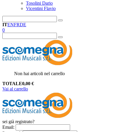
Tosolini Dario
Vicentini Flavio
IT
EN
FR
DE
0
Non hai articoli nel carrello
TOTALE
0,00
€
Vai al carrello
sei già registrato?
Email
: