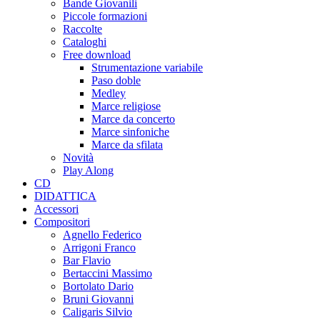
Bande Giovanili
Piccole formazioni
Raccolte
Cataloghi
Free download
Strumentazione variabile
Paso doble
Medley
Marce religiose
Marce da concerto
Marce sinfoniche
Marce da sfilata
Novità
Play Along
CD
DIDATTICA
Accessori
Compositori
Agnello Federico
Arrigoni Franco
Bar Flavio
Bertaccini Massimo
Bortolato Dario
Bruni Giovanni
Caligaris Silvio