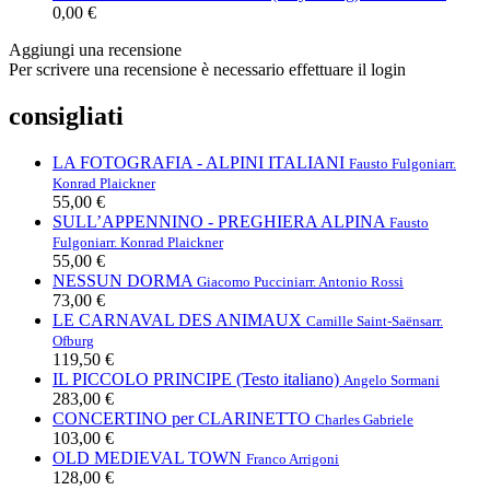
0,00 €
Aggiungi una recensione
Per scrivere una recensione è necessario effettuare il login
consigliati
LA FOTOGRAFIA - ALPINI ITALIANI
Fausto Fulgoni
arr.
Konrad Plaickner
55,00 €
SULL’APPENNINO - PREGHIERA ALPINA
Fausto
Fulgoni
arr. Konrad Plaickner
55,00 €
NESSUN DORMA
Giacomo Puccini
arr. Antonio Rossi
73,00 €
LE CARNAVAL DES ANIMAUX
Camille Saint-Saëns
arr.
Ofburg
119,50 €
IL PICCOLO PRINCIPE (Testo italiano)
Angelo Sormani
283,00 €
CONCERTINO per CLARINETTO
Charles Gabriele
103,00 €
OLD MEDIEVAL TOWN
Franco Arrigoni
128,00 €