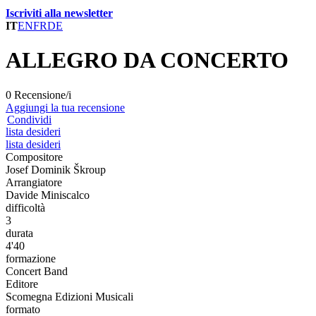
Iscriviti alla newsletter
IT
EN
FR
DE
ALLEGRO DA CONCERTO
0 Recensione/i
Aggiungi la tua recensione
Condividi
lista desideri
lista desideri
Compositore
Josef Dominik Škroup
Arrangiatore
Davide Miniscalco
difficoltà
3
durata
4'40
formazione
Concert Band
Editore
Scomegna Edizioni Musicali
formato