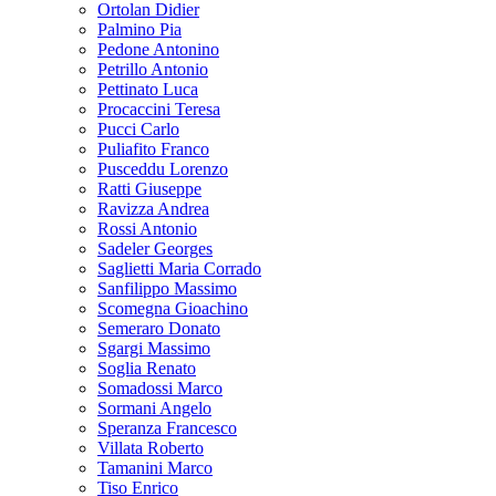
Ortolan Didier
Palmino Pia
Pedone Antonino
Petrillo Antonio
Pettinato Luca
Procaccini Teresa
Pucci Carlo
Puliafito Franco
Pusceddu Lorenzo
Ratti Giuseppe
Ravizza Andrea
Rossi Antonio
Sadeler Georges
Saglietti Maria Corrado
Sanfilippo Massimo
Scomegna Gioachino
Semeraro Donato
Sgargi Massimo
Soglia Renato
Somadossi Marco
Sormani Angelo
Speranza Francesco
Villata Roberto
Tamanini Marco
Tiso Enrico