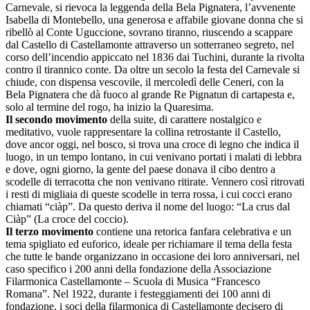
Carnevale, si rievoca la leggenda della Bela Pignatera, l’avvenente
Isabella di Montebello, una generosa e affabile giovane donna che si
ribellò al Conte Uguccione, sovrano tiranno, riuscendo a scappare
dal Castello di Castellamonte attraverso un sotterraneo segreto, nel
corso dell’incendio appiccato nel 1836 dai Tuchini, durante la rivolta
contro il tirannico conte. Da oltre un secolo la festa del Carnevale si
chiude, con dispensa vescovile, il mercoledì delle Ceneri, con la
Bela Pignatera che dà fuoco al grande Re Pignatun di cartapesta e,
solo al termine del rogo, ha inizio la Quaresima.
Il secondo movimento
della suite, di carattere nostalgico e
meditativo, vuole rappresentare la collina retrostante il Castello,
dove ancor oggi, nel bosco, si trova una croce di legno che indica il
luogo, in un tempo lontano, in cui venivano portati i malati di lebbra
e dove, ogni giorno, la gente del paese donava il cibo dentro a
scodelle di terracotta che non venivano ritirate. Vennero così ritrovati
i resti di migliaia di queste scodelle in terra rossa, i cui cocci erano
chiamati “ciàp”. Da questo deriva il nome del luogo: “La crus dal
Ciàp” (La croce del coccio).
Il terzo movimento
contiene una retorica fanfara celebrativa e un
tema spigliato ed euforico, ideale per richiamare il tema della festa
che tutte le bande organizzano in occasione dei loro anniversari, nel
caso specifico i 200 anni della fondazione della Associazione
Filarmonica Castellamonte – Scuola di Musica “Francesco
Romana”. Nel 1922, durante i festeggiamenti dei 100 anni di
fondazione, i soci della filarmonica di Castellamonte decisero di