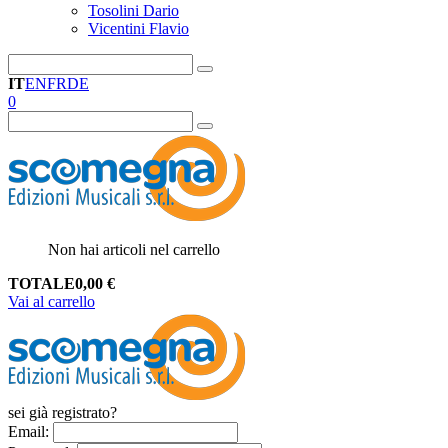
Tosolini Dario
Vicentini Flavio
IT
EN
FR
DE
0
Non hai articoli nel carrello
TOTALE
0,00
€
Vai al carrello
sei già registrato?
Email
: