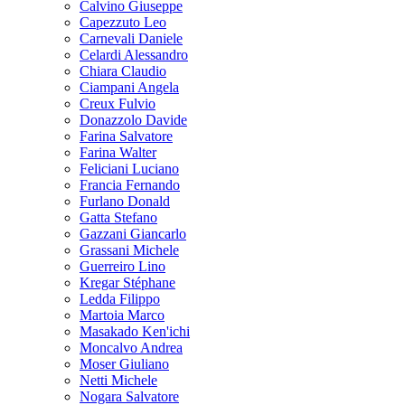
Calvino Giuseppe
Capezzuto Leo
Carnevali Daniele
Celardi Alessandro
Chiara Claudio
Ciampani Angela
Creux Fulvio
Donazzolo Davide
Farina Salvatore
Farina Walter
Feliciani Luciano
Francia Fernando
Furlano Donald
Gatta Stefano
Gazzani Giancarlo
Grassani Michele
Guerreiro Lino
Kregar Stéphane
Ledda Filippo
Martoia Marco
Masakado Ken'ichi
Moncalvo Andrea
Moser Giuliano
Netti Michele
Nogara Salvatore