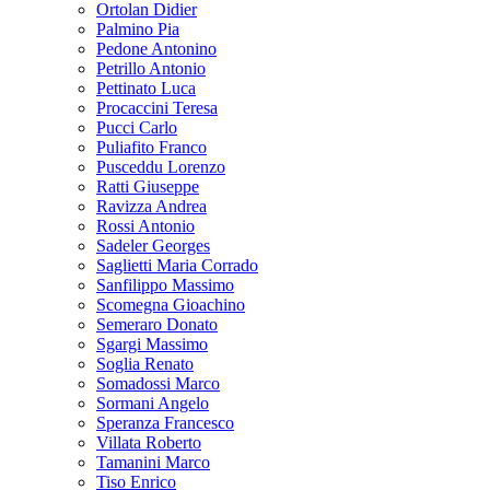
Ortolan Didier
Palmino Pia
Pedone Antonino
Petrillo Antonio
Pettinato Luca
Procaccini Teresa
Pucci Carlo
Puliafito Franco
Pusceddu Lorenzo
Ratti Giuseppe
Ravizza Andrea
Rossi Antonio
Sadeler Georges
Saglietti Maria Corrado
Sanfilippo Massimo
Scomegna Gioachino
Semeraro Donato
Sgargi Massimo
Soglia Renato
Somadossi Marco
Sormani Angelo
Speranza Francesco
Villata Roberto
Tamanini Marco
Tiso Enrico