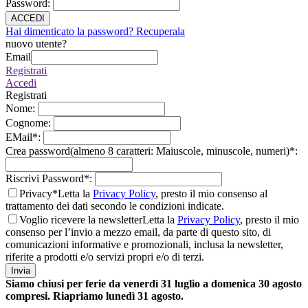
Password
:
ACCEDI
Hai dimenticato la password? Recuperala
nuovo utente?
Email
Registrati
Accedi
Registrati
Nome
:
Cognome
:
EMail
*
:
Crea password(almeno 8 caratteri: Maiuscole, minuscole, numeri)
*
:
Riscrivi Password
*
:
Privacy*
Letta la
Privacy Policy
, presto il mio consenso al
trattamento dei dati secondo le condizioni indicate.
Voglio ricevere la newsletter
Letta la
Privacy Policy
, presto il mio
consenso per l’invio a mezzo email, da parte di questo sito, di
comunicazioni informative e promozionali, inclusa la newsletter,
riferite a prodotti e/o servizi propri e/o di terzi.
Invia
Siamo chiusi per ferie da venerdì 31 luglio a domenica 30 agosto
compresi. Riapriamo lunedì 31 agosto.