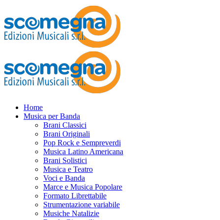
Home
Musica per Banda
Brani Classici
Brani Originali
Pop Rock e Sempreverdi
Musica Latino Americana
Brani Solistici
Musica e Teatro
Voci e Banda
Marce e Musica Popolare
Formato Librettabile
Strumentazione variabile
Musiche Natalizie