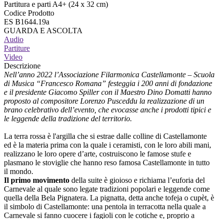
Partitura e parti A4+ (24 x 32 cm)
Codice Prodotto
ES B1644.19a
GUARDA E ASCOLTA
Audio
Partiture
Video
Descrizione
Nell’anno 2022 l’Associazione Filarmonica Castellamonte – Scuola
di Musica “Francesco Romana” festeggia i 200 anni di fondazione
e il presidente Giacomo Spiller con il Maestro Dino Domatti hanno
proposto al compositore Lorenzo Pusceddu la realizzazione di un
brano celebrativo dell’evento, che evocasse anche i prodotti tipici e
le leggende della tradizione del territorio.
La terra rossa è l'argilla che si estrae dalle colline di Castellamonte
ed è la materia prima con la quale i ceramisti, con le loro abili mani,
realizzano le loro opere d’arte, costruiscono le famose stufe e
plasmano le stoviglie che hanno reso famosa Castellamonte in tutto
il mondo.
Il primo movimento
della suite è gioioso e richiama l’euforia del
Carnevale al quale sono legate tradizioni popolari e leggende come
quella della Bela Pignatera. La pignatta, detta anche tofeja o cupèt, è
il simbolo di Castellamonte: una pentola in terracotta nella quale a
Carnevale si fanno cuocere i fagioli con le cotiche e, proprio a