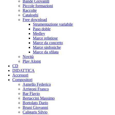
Bande Giovanili
Piccole formazioni
Raccolte
Cataloghi
Free download
Strumentazione variabile
Paso doble
Medley
Marce religiose
Marce da concerto
Marce sinfoniche
Marce da sfilata
Novità
Play Along
CD
DIDATTICA
Accessori
Compositori
Agnello Federico
Arrigoni Franco
Bar Flavio
Bertaccini Massimo
Bortolato Dario
Bruni Giovanni
Caligaris Silvio