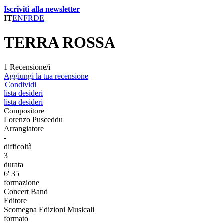
Iscriviti alla newsletter
IT
EN
FR
DE
TERRA ROSSA
1 Recensione/i
Aggiungi la tua recensione
Condividi
lista desideri
lista desideri
Compositore
Lorenzo Pusceddu
Arrangiatore
-
difficoltà
3
durata
6' 35
formazione
Concert Band
Editore
Scomegna Edizioni Musicali
formato