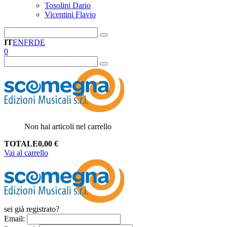
Tosolini Dario
Vicentini Flavio
IT
EN
FR
DE
0
Non hai articoli nel carrello
TOTALE
0,00
€
Vai al carrello
sei già registrato?
Email
: