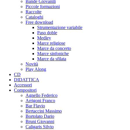
Bande Giovanili
Piccole formazioni
Raccolte
Cataloghi
Free download
Strumentazione variabile
Paso doble
Medley
Marce religiose
Marce da concerto
Marce sinfoniche
Marce da sfilata
Novità
Play Along
CD
DIDATTICA
Accessori
Compositori
Agnello Federico
Arrigoni Franco
Bar Flavio
Bertaccini Massimo
Bortolato Dario
Bruni Giovanni
Caligaris Silvio