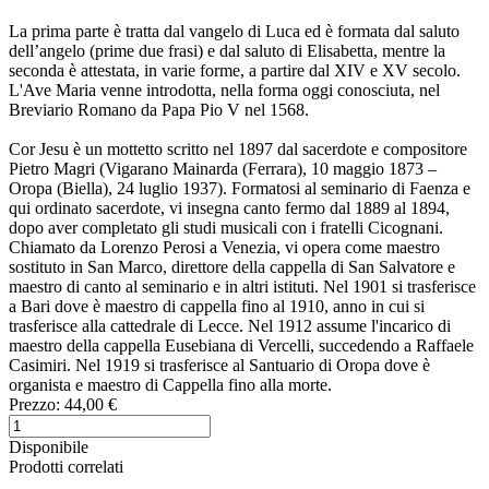
La prima parte è tratta dal vangelo di Luca ed è formata dal saluto
dell’angelo (prime due frasi) e dal saluto di Elisabetta, mentre la
seconda è attestata, in varie forme, a partire dal XIV e XV secolo.
L'Ave Maria venne introdotta, nella forma oggi conosciuta, nel
Breviario Romano da Papa Pio V nel 1568.
Cor Jesu è un mottetto scritto nel 1897 dal sacerdote e compositore
Pietro Magri (Vigarano Mainarda (Ferrara), 10 maggio 1873 –
Oropa (Biella), 24 luglio 1937). Formatosi al seminario di Faenza e
qui ordinato sacerdote, vi insegna canto fermo dal 1889 al 1894,
dopo aver completato gli studi musicali con i fratelli Cicognani.
Chiamato da Lorenzo Perosi a Venezia, vi opera come maestro
sostituto in San Marco, direttore della cappella di San Salvatore e
maestro di canto al seminario e in altri istituti. Nel 1901 si trasferisce
a Bari dove è maestro di cappella fino al 1910, anno in cui si
trasferisce alla cattedrale di Lecce. Nel 1912 assume l'incarico di
maestro della cappella Eusebiana di Vercelli, succedendo a Raffaele
Casimiri. Nel 1919 si trasferisce al Santuario di Oropa dove è
organista e maestro di Cappella fino alla morte.
Prezzo:
44,00 €
Disponibile
Prodotti correlati