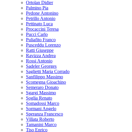
Ortolan Didier
Palmino Pia
Pedone Antonino
Petrillo Antonio
Pettinato Luca
Procaccini Teresa
Pucci Carlo
Puliafito Franco
Pusceddu Lorenzo
Ratti Giuseppe
Ravizza Andrea
Rossi Antonio
Sadeler Georges
Saglietti Maria Corrado
Sanfilippo Massimo
Scomegna Gioachino
Semeraro Donato
Sgargi Massimo
Soglia Renato
Somadossi Marco
Sormani Angelo
Speranza Francesco
Villata Roberto
Tamanini Marco
Tiso Enrico