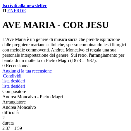
Iscriviti alla newsletter
IT
EN
FR
DE
AVE MARIA - COR JESU
L'Ave Maria è un genere di musica sacra che prende ispirazione
dalle preghiere mariane cattoliche, spesso combinando testi liturgici
con melodie commoventi. Andrea Moncalvo ci regala una sua
personale interpretazione del genere. Sul retro, l'arrangiamento per
banda di un mottetto di Pietro Magri (1873 - 1937).
0 Recensione/i
Aggiungi la tua recensione
Condividi
lista desideri
lista desideri
Compositore
Andrea Moncalvo - Pietro Magri
Arrangiatore
Andrea Moncalvo
difficoltà
2
durata
2'37 - 1'59