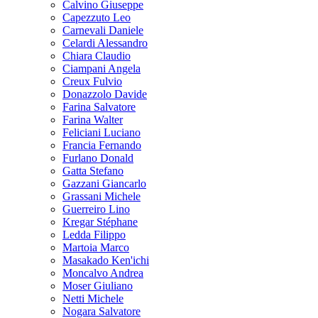
Calvino Giuseppe
Capezzuto Leo
Carnevali Daniele
Celardi Alessandro
Chiara Claudio
Ciampani Angela
Creux Fulvio
Donazzolo Davide
Farina Salvatore
Farina Walter
Feliciani Luciano
Francia Fernando
Furlano Donald
Gatta Stefano
Gazzani Giancarlo
Grassani Michele
Guerreiro Lino
Kregar Stéphane
Ledda Filippo
Martoia Marco
Masakado Ken'ichi
Moncalvo Andrea
Moser Giuliano
Netti Michele
Nogara Salvatore