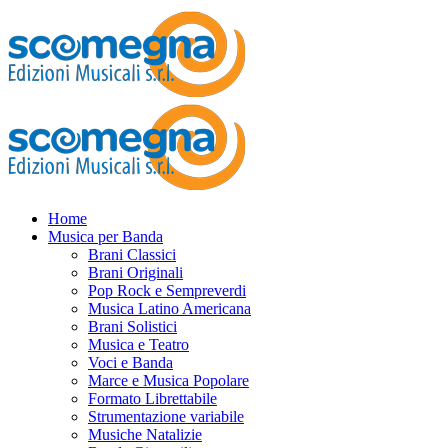
Home
Musica per Banda
Brani Classici
Brani Originali
Pop Rock e Sempreverdi
Musica Latino Americana
Brani Solistici
Musica e Teatro
Voci e Banda
Marce e Musica Popolare
Formato Librettabile
Strumentazione variabile
Musiche Natalizie