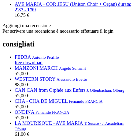
AVE MARIA - COR JESU (Unison Choir + Organ)
durata:
2'37 - 1'59
16,75 €
Aggiungi una recensione
Per scrivere una recensione è necessario effettuare il login
consigliati
FEDRA
Antonio Petrillo
free download
MANZONI MARCH
Angelo Sormani
55,00 €
WESTERN STORY
Alessandro Boetto
88,00 €
CAN CAN from Orphée aux Enfers
J. Offenbach
arr. Ofburg
55,00 €
CHA - CHA DE MIGUEL
Fernando FRANCIA
55,00 €
ONDINA
Fernando FRANCIA
55,00 €
LA MOURISQUE - AVE MARIA
T. Susato - J. Arcadelt
arr.
Ofburg
61,00 €