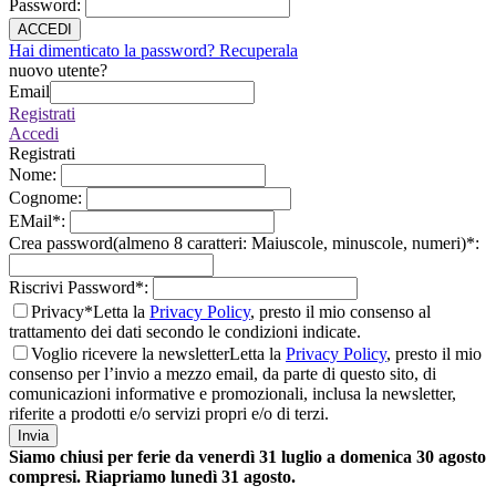
Password
:
ACCEDI
Hai dimenticato la password? Recuperala
nuovo utente?
Email
Registrati
Accedi
Registrati
Nome
:
Cognome
:
EMail
*
:
Crea password(almeno 8 caratteri: Maiuscole, minuscole, numeri)
*
:
Riscrivi Password
*
:
Privacy*
Letta la
Privacy Policy
, presto il mio consenso al
trattamento dei dati secondo le condizioni indicate.
Voglio ricevere la newsletter
Letta la
Privacy Policy
, presto il mio
consenso per l’invio a mezzo email, da parte di questo sito, di
comunicazioni informative e promozionali, inclusa la newsletter,
riferite a prodotti e/o servizi propri e/o di terzi.
Invia
Siamo chiusi per ferie da venerdì 31 luglio a domenica 30 agosto
compresi. Riapriamo lunedì 31 agosto.