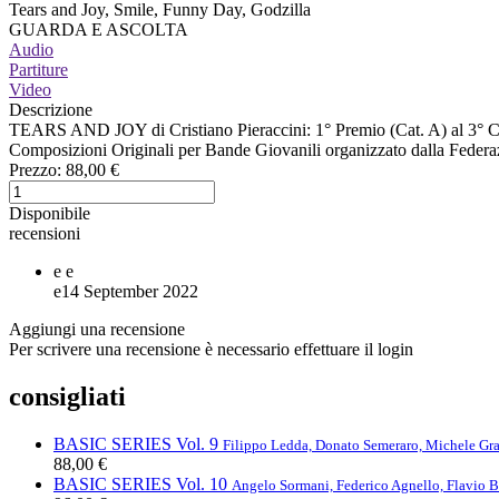
Tears and Joy, Smile, Funny Day, Godzilla
GUARDA E ASCOLTA
Audio
Partiture
Video
Descrizione
TEARS AND JOY di Cristiano Pieraccini: 1° Premio (Cat. A) al 3° Co
Composizioni Originali per Bande Giovanili organizzato dalla Federaz
Prezzo:
88,00 €
Disponibile
recensioni
e
e
e
14 September 2022
Aggiungi una recensione
Per scrivere una recensione è necessario effettuare il login
consigliati
BASIC SERIES Vol. 9
Filippo Ledda, Donato Semeraro, Michele Gra
88,00 €
BASIC SERIES Vol. 10
Angelo Sormani, Federico Agnello, Flavio B