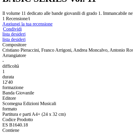
Il volume 11 dedicato alle bande giovanili di grado 1. Immancabile nel
1 Recensione/i
Aggiungi la tua recensione
Condividi
lista desideri
lista desideri
Compositore
Cristiano Pieraccini, Franco Arrigoni, Andrea Moncalvo, Antonio Ros
Arrangiatore
-
difficoltà
1
durata
12'40
formazione
Banda Giovanile
Editore
Scomegna Edizioni Musicali
formato
Partitura e parti A4+ (24 x 32 cm)
Codice Prodotto
ES B1640.18
Contiene