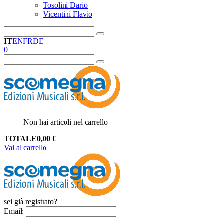
Tosolini Dario
Vicentini Flavio
IT
EN
FR
DE
0
Non hai articoli nel carrello
TOTALE
0,00
€
Vai al carrello
sei già registrato?
Email
: