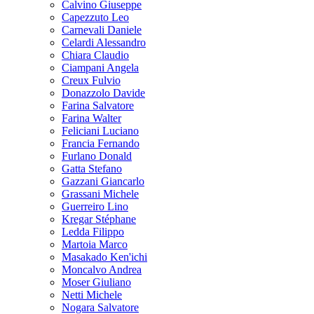
Calvino Giuseppe
Capezzuto Leo
Carnevali Daniele
Celardi Alessandro
Chiara Claudio
Ciampani Angela
Creux Fulvio
Donazzolo Davide
Farina Salvatore
Farina Walter
Feliciani Luciano
Francia Fernando
Furlano Donald
Gatta Stefano
Gazzani Giancarlo
Grassani Michele
Guerreiro Lino
Kregar Stéphane
Ledda Filippo
Martoia Marco
Masakado Ken'ichi
Moncalvo Andrea
Moser Giuliano
Netti Michele
Nogara Salvatore