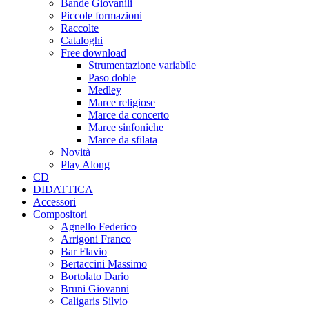
Bande Giovanili
Piccole formazioni
Raccolte
Cataloghi
Free download
Strumentazione variabile
Paso doble
Medley
Marce religiose
Marce da concerto
Marce sinfoniche
Marce da sfilata
Novità
Play Along
CD
DIDATTICA
Accessori
Compositori
Agnello Federico
Arrigoni Franco
Bar Flavio
Bertaccini Massimo
Bortolato Dario
Bruni Giovanni
Caligaris Silvio