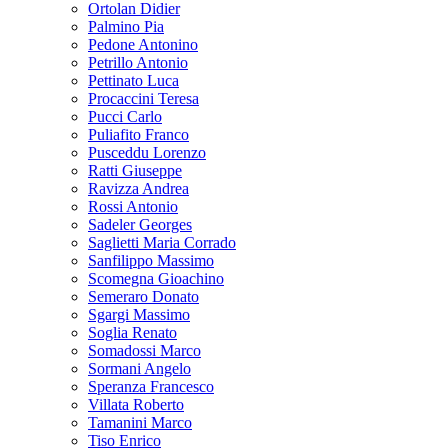
Ortolan Didier
Palmino Pia
Pedone Antonino
Petrillo Antonio
Pettinato Luca
Procaccini Teresa
Pucci Carlo
Puliafito Franco
Pusceddu Lorenzo
Ratti Giuseppe
Ravizza Andrea
Rossi Antonio
Sadeler Georges
Saglietti Maria Corrado
Sanfilippo Massimo
Scomegna Gioachino
Semeraro Donato
Sgargi Massimo
Soglia Renato
Somadossi Marco
Sormani Angelo
Speranza Francesco
Villata Roberto
Tamanini Marco
Tiso Enrico