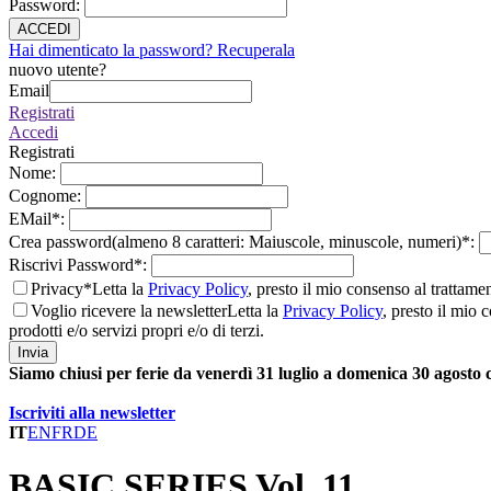
Password
:
ACCEDI
Hai dimenticato la password? Recuperala
nuovo utente?
Email
Registrati
Accedi
Registrati
Nome
:
Cognome
:
EMail
*
:
Crea password(almeno 8 caratteri: Maiuscole, minuscole, numeri)
*
:
Riscrivi Password
*
:
Privacy*
Letta la
Privacy Policy
, presto il mio consenso al trattame
Voglio ricevere la newsletter
Letta la
Privacy Policy
, presto il mio 
prodotti e/o servizi propri e/o di terzi.
Invia
Siamo chiusi per ferie da venerdì 31 luglio a domenica 30 agosto
Iscriviti alla newsletter
IT
EN
FR
DE
BASIC SERIES Vol. 11