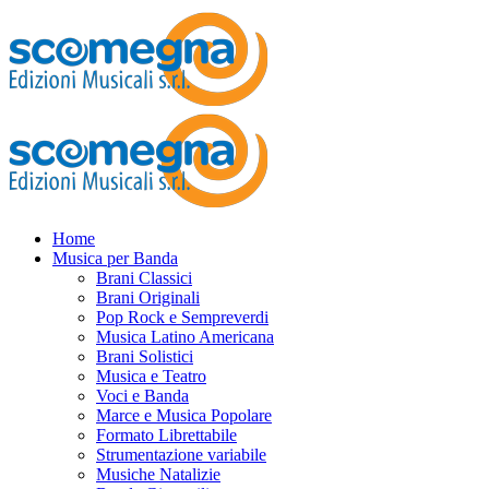
Home
Musica per Banda
Brani Classici
Brani Originali
Pop Rock e Sempreverdi
Musica Latino Americana
Brani Solistici
Musica e Teatro
Voci e Banda
Marce e Musica Popolare
Formato Librettabile
Strumentazione variabile
Musiche Natalizie