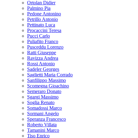
Ortolan Didier
Palmino Pia
Pedone Antonino
Petrillo Antonio
Pettinato Luca
Procaccini Teresa
Pucci Carlo
Puliafito Franco
Pusceddu Lorenzo
Ratti Giuseppe
Ravizza Andrea
Rossi Antonio
Sadeler Georges
Saglietti Maria Corrado
Sanfilippo Massimo
Scomegna Gioachino
Semeraro Donato
Sgargi Massimo
Soglia Renato
Somadossi Marco
Sormani Angelo
Speranza Francesco
Roberto Villata
Tamanini Marco
Tiso Enrico