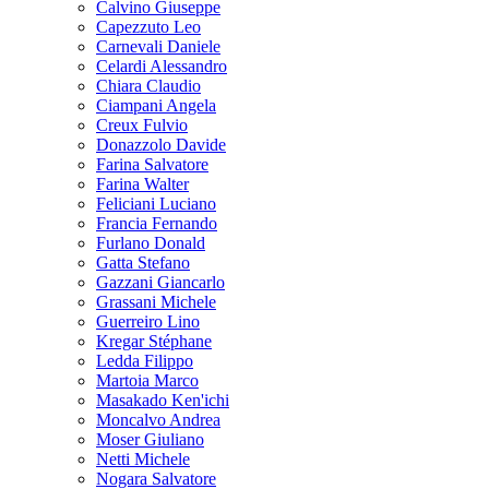
Calvino Giuseppe
Capezzuto Leo
Carnevali Daniele
Celardi Alessandro
Chiara Claudio
Ciampani Angela
Creux Fulvio
Donazzolo Davide
Farina Salvatore
Farina Walter
Feliciani Luciano
Francia Fernando
Furlano Donald
Gatta Stefano
Gazzani Giancarlo
Grassani Michele
Guerreiro Lino
Kregar Stéphane
Ledda Filippo
Martoia Marco
Masakado Ken'ichi
Moncalvo Andrea
Moser Giuliano
Netti Michele
Nogara Salvatore