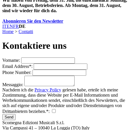
Wir haben von Freitag, dem 31. Juli, bis einschließlich Sonntag,
dem 30. August, Betriebsferien. Ab Montag, dem 31. August,
sind wir wieder für dich da.
Abonnieren Sie den Newsletter
IT
EN
FR
DE
Home
>
Contatti
Kontaktiere uns
Vorname
:
Email Address
*
:
Phone Number
:
Messaggio
:
Nachdem ich die
Privacy Policy
gelesen habe, erteile ich meine
Zustimmung, dass diese Website per E-Mail Informationen und
Werbekommunikationen sendet, einschließlich des Newsletters, die
sich auf eigene und/oder Produkte und/oder Dienstleistungen von
Drittanbietern beziehen.
*
:
Send
Scomegna Edizioni Musicali S.r.l.
Via Campassi 41 – 10040 La Loggia (TO) Italy