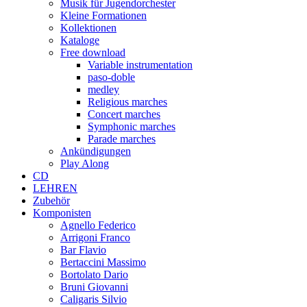
Musik für Jugendorchester
Kleine Formationen
Kollektionen
Kataloge
Free download
Variable instrumentation
paso-doble
medley
Religious marches
Concert marches
Symphonic marches
Parade marches
Ankündigungen
Play Along
CD
LEHREN
Zubehör
Komponisten
Agnello Federico
Arrigoni Franco
Bar Flavio
Bertaccini Massimo
Bortolato Dario
Bruni Giovanni
Caligaris Silvio