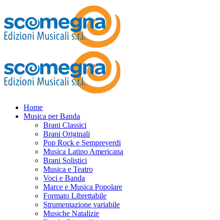
Home
Musica per Banda
Brani Classici
Brani Originali
Pop Rock e Sempreverdi
Musica Latino Americana
Brani Solistici
Musica e Teatro
Voci e Banda
Marce e Musica Popolare
Formato Librettabile
Strumentazione variabile
Musiche Natalizie