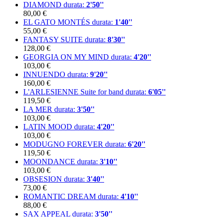
DIAMOND
durata:
2'50''
80,00 €
EL GATO MONTÉS
durata:
1'40''
55,00 €
FANTASY SUITE
durata:
8'30''
128,00 €
GEORGIA ON MY MIND
durata:
4'20''
103,00 €
INNUENDO
durata:
9'20''
160,00 €
L'ARLESIENNE Suite for band
durata:
6'05''
119,50 €
LA MER
durata:
3'50''
103,00 €
LATIN MOOD
durata:
4'20''
103,00 €
MODUGNO FOREVER
durata:
6'20''
119,50 €
MOONDANCE
durata:
3'10''
103,00 €
OBSESION
durata:
3'40''
73,00 €
ROMANTIC DREAM
durata:
4'10''
88,00 €
SAX APPEAL
durata:
3'50''