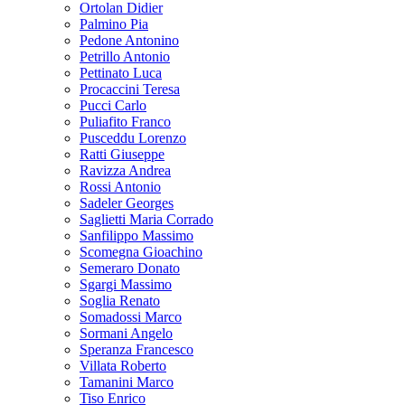
Ortolan Didier
Palmino Pia
Pedone Antonino
Petrillo Antonio
Pettinato Luca
Procaccini Teresa
Pucci Carlo
Puliafito Franco
Pusceddu Lorenzo
Ratti Giuseppe
Ravizza Andrea
Rossi Antonio
Sadeler Georges
Saglietti Maria Corrado
Sanfilippo Massimo
Scomegna Gioachino
Semeraro Donato
Sgargi Massimo
Soglia Renato
Somadossi Marco
Sormani Angelo
Speranza Francesco
Villata Roberto
Tamanini Marco
Tiso Enrico