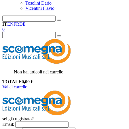
Tosolini Dario
Vicentini Flavio
IT
EN
FR
DE
0
Non hai articoli nel carrello
TOTALE
0,00
€
Vai al carrello
sei già registrato?
Email
: