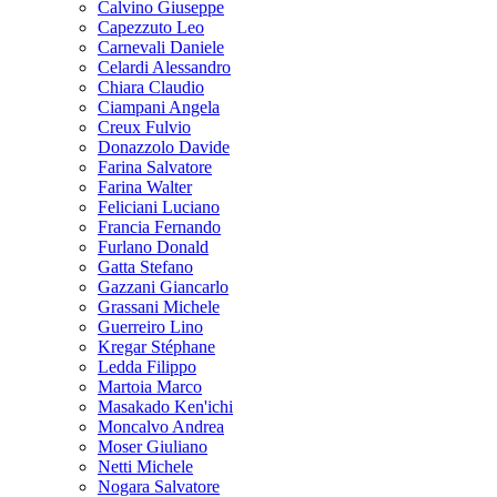
Calvino Giuseppe
Capezzuto Leo
Carnevali Daniele
Celardi Alessandro
Chiara Claudio
Ciampani Angela
Creux Fulvio
Donazzolo Davide
Farina Salvatore
Farina Walter
Feliciani Luciano
Francia Fernando
Furlano Donald
Gatta Stefano
Gazzani Giancarlo
Grassani Michele
Guerreiro Lino
Kregar Stéphane
Ledda Filippo
Martoia Marco
Masakado Ken'ichi
Moncalvo Andrea
Moser Giuliano
Netti Michele
Nogara Salvatore