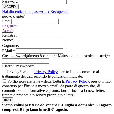
Password
:
ACCEDI
Hai dimenticato la password? Recuperala
nuovo utente?
Email
Registrati
Accedi
Registrati
Nome
:
Cognome
:
EMail
*
:
Crea password(almeno 8 caratteri: Maiuscole, minuscole, numeri)
*
:
Riscrivi Password
*
:
Privacy*
Letta la
Privacy Policy
, presto il mio consenso al
trattamento dei dati secondo le condizioni indicate.
Voglio ricevere la newsletter
Letta la
Privacy Policy
, presto il mio
consenso per l’invio a mezzo email, da parte di questo sito, di
comunicazioni informative e promozionali, inclusa la newsletter,
riferite a prodotti e/o servizi propri e/o di terzi.
Invia
Siamo chiusi per ferie da venerdì 31 luglio a domenica 30 agosto
compresi. Riapriamo lunedì 31 agosto.