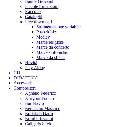
Bande Giovanili
Piccole formazioni
Raccolte
Cataloghi
Free download
Strumentazione variabile
Paso doble
Medley
Marce religiose
Marce da concerto
Marce sinfoniche
Marce da sfilata
Novità
Play Along
CD
DIDATTICA
Accessori
Compositori
Agnello Federico
Arrigoni Franco
Bar Flavio
Bertaccini Massimo
Bortolato Dario
Bruni Giovanni
Caligaris Silvio