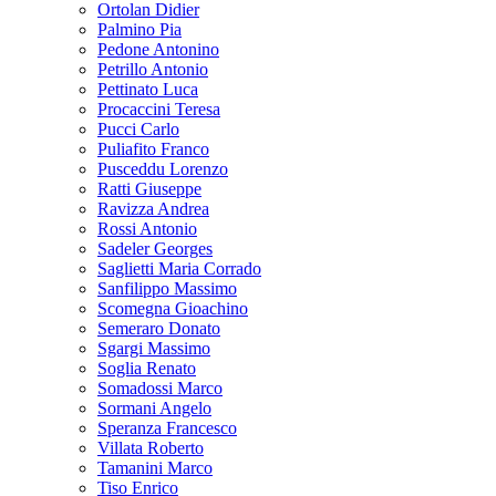
Ortolan Didier
Palmino Pia
Pedone Antonino
Petrillo Antonio
Pettinato Luca
Procaccini Teresa
Pucci Carlo
Puliafito Franco
Pusceddu Lorenzo
Ratti Giuseppe
Ravizza Andrea
Rossi Antonio
Sadeler Georges
Saglietti Maria Corrado
Sanfilippo Massimo
Scomegna Gioachino
Semeraro Donato
Sgargi Massimo
Soglia Renato
Somadossi Marco
Sormani Angelo
Speranza Francesco
Villata Roberto
Tamanini Marco
Tiso Enrico