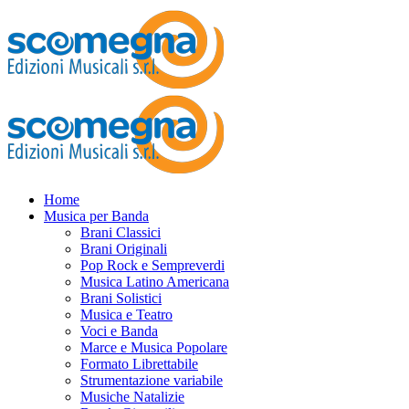
Home
Musica per Banda
Brani Classici
Brani Originali
Pop Rock e Sempreverdi
Musica Latino Americana
Brani Solistici
Musica e Teatro
Voci e Banda
Marce e Musica Popolare
Formato Librettabile
Strumentazione variabile
Musiche Natalizie