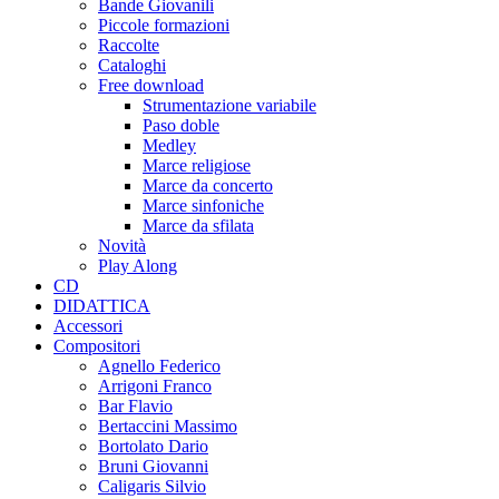
Bande Giovanili
Piccole formazioni
Raccolte
Cataloghi
Free download
Strumentazione variabile
Paso doble
Medley
Marce religiose
Marce da concerto
Marce sinfoniche
Marce da sfilata
Novità
Play Along
CD
DIDATTICA
Accessori
Compositori
Agnello Federico
Arrigoni Franco
Bar Flavio
Bertaccini Massimo
Bortolato Dario
Bruni Giovanni
Caligaris Silvio