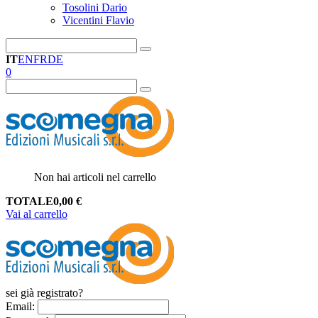
Tosolini Dario
Vicentini Flavio
IT
EN
FR
DE
0
Non hai articoli nel carrello
TOTALE
0,00
€
Vai al carrello
sei già registrato?
Email
: