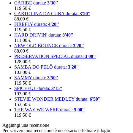
CARIBE
durata:
3'30''
119,50 €
CARTOLINA DA CUBA
durata:
3'50''
88,00 €
FIREFLY
durata:
4'20''
119,50 €
HARD DRIVIN'
durata:
3'40''
111,00 €
NEW OLD BOUNCE
durata:
3'20''
88,00 €
PRESERVATION SPECIAL
durata:
3'00''
128,00 €
SAMBA DO PELÔ
durata:
3'20''
103,00 €
SAMMY
durata:
3'50''
119,50 €
SPICEFUL
durata:
3'15''
103,00 €
STEVIE WONDER MEDLEY
durata:
6'50''
153,50 €
THE WAY WE WERE
durata:
5'00''
119,50 €
Aggiungi una recensione
Per scrivere una recensione è necessario effettuare il login