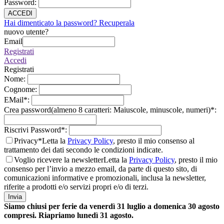
Password
:
ACCEDI
Hai dimenticato la password? Recuperala
nuovo utente?
Email
Registrati
Accedi
Registrati
Nome
:
Cognome
:
EMail
*
:
Crea password(almeno 8 caratteri: Maiuscole, minuscole, numeri)
*
:
Riscrivi Password
*
:
Privacy*
Letta la
Privacy Policy
, presto il mio consenso al
trattamento dei dati secondo le condizioni indicate.
Voglio ricevere la newsletter
Letta la
Privacy Policy
, presto il mio
consenso per l’invio a mezzo email, da parte di questo sito, di
comunicazioni informative e promozionali, inclusa la newsletter,
riferite a prodotti e/o servizi propri e/o di terzi.
Invia
Siamo chiusi per ferie da venerdì 31 luglio a domenica 30 agosto
compresi. Riapriamo lunedì 31 agosto.