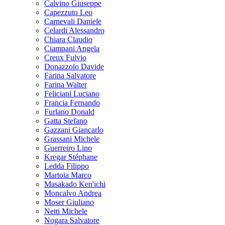
Calvino Giuseppe
Capezzuto Leo
Carnevali Daniele
Celardi Alessandro
Chiara Claudio
Ciampani Angela
Creux Fulvio
Donazzolo Davide
Farina Salvatore
Farina Walter
Feliciani Luciano
Francia Fernando
Furlano Donald
Gatta Stefano
Gazzani Giancarlo
Grassani Michele
Guerreiro Lino
Kregar Stéphane
Ledda Filippo
Martoia Marco
Masakado Ken'ichi
Moncalvo Andrea
Moser Giuliano
Netti Michele
Nogara Salvatore