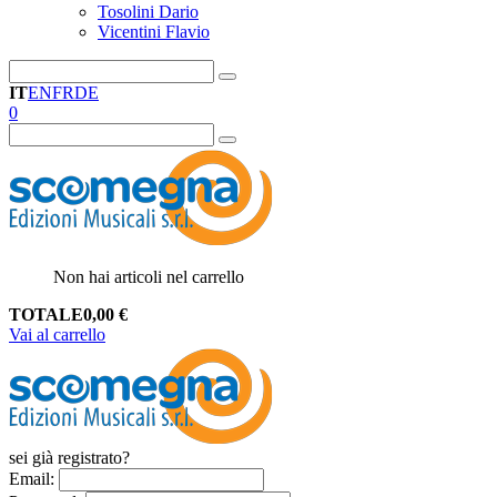
Tosolini Dario
Vicentini Flavio
IT
EN
FR
DE
0
Non hai articoli nel carrello
TOTALE
0,00
€
Vai al carrello
sei già registrato?
Email
: