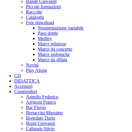
Bande Giovanili
Piccole formazioni
Raccolte
Cataloghi
Free download
Strumentazione variabile
Paso doble
Medley
Marce religiose
Marce da concerto
Marce sinfoniche
Marce da sfilata
Novità
Play Along
CD
DIDATTICA
Accessori
Compositori
Agnello Federico
Arrigoni Franco
Bar Flavio
Bertaccini Massimo
Bortolato Dario
Bruni Giovanni
Caligaris Silvio