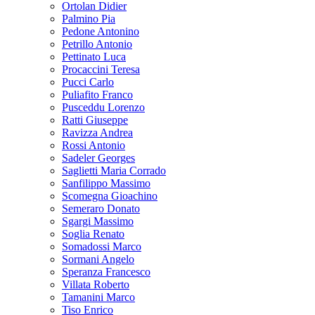
Ortolan Didier
Palmino Pia
Pedone Antonino
Petrillo Antonio
Pettinato Luca
Procaccini Teresa
Pucci Carlo
Puliafito Franco
Pusceddu Lorenzo
Ratti Giuseppe
Ravizza Andrea
Rossi Antonio
Sadeler Georges
Saglietti Maria Corrado
Sanfilippo Massimo
Scomegna Gioachino
Semeraro Donato
Sgargi Massimo
Soglia Renato
Somadossi Marco
Sormani Angelo
Speranza Francesco
Villata Roberto
Tamanini Marco
Tiso Enrico