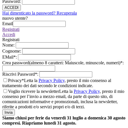
Password
:
ACCEDI
Hai dimenticato la password? Recuperala
nuovo utente?
Email
Registrati
Accedi
Registrati
Nome
:
Cognome
:
EMail
*
:
Crea password(almeno 8 caratteri: Maiuscole, minuscole, numeri)
*
:
Riscrivi Password
*
:
Privacy*
Letta la
Privacy Policy
, presto il mio consenso al
trattamento dei dati secondo le condizioni indicate.
Voglio ricevere la newsletter
Letta la
Privacy Policy
, presto il mio
consenso per l’invio a mezzo email, da parte di questo sito, di
comunicazioni informative e promozionali, inclusa la newsletter,
riferite a prodotti e/o servizi propri e/o di terzi.
Invia
Siamo chiusi per ferie da venerdì 31 luglio a domenica 30 agosto
compresi. Riapriamo lunedì 31 agosto.