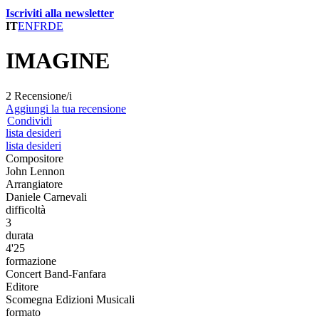
Iscriviti alla newsletter
IT
EN
FR
DE
IMAGINE
2 Recensione/i
Aggiungi la tua recensione
Condividi
lista desideri
lista desideri
Compositore
John Lennon
Arrangiatore
Daniele Carnevali
difficoltà
3
durata
4'25
formazione
Concert Band-Fanfara
Editore
Scomegna Edizioni Musicali
formato