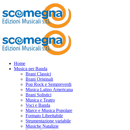
Home
Musica per Banda
Brani Classici
Brani Originali
Pop Rock e Sempreverdi
Musica Latino Americana
Brani Solistici
Musica e Teatro
Voci e Banda
Marce e Musica Popolare
Formato Librettabile
Strumentazione variabile
Musiche Natalizie