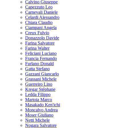
Calvino Giuseppe
Capezzuto Leo
Carnevali Daniele
Celardi Alessandro
Chiara Claudio
Ciampani Angela
Creux Fulvio
Donazzolo Davide
Farina Salvatore
Farina Walter
Feliciani Luciano
Francia Fernando
Furlano Donald
Gatta Stefano
Gazzani Giancarlo
Grassani Michele
Guerreiro Lino
Kregar Stéphane
Ledda Filippo
Martoia Marco
Masakado Ken'ichi
Moncalvo Andrea
Moser Giuliano
Netti Michele
Nogara Salvatore