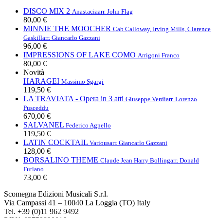
DISCO MIX 2
Anastacia
arr. John Flag
80,00 €
MINNIE THE MOOCHER
Cab Calloway, Irving Mills, Clarence
Gaskill
arr. Giancarlo Gazzani
96,00 €
IMPRESSIONS OF LAKE COMO
Arrigoni Franco
80,00 €
Novità
HARAGEI
Massimo Sgargi
119,50 €
LA TRAVIATA - Opera in 3 atti
Giuseppe Verdi
arr. Lorenzo
Pusceddu
670,00 €
SALVANEL
Federico Agnello
119,50 €
LATIN COCKTAIL
Various
arr. Giancarlo Gazzani
128,00 €
BORSALINO THEME
Claude Jean Harry Bolling
arr. Donald
Furlano
73,00 €
Scomegna Edizioni Musicali S.r.l.
Via Campassi 41 – 10040 La Loggia (TO) Italy
Tel. +39 (0)11 962 9492