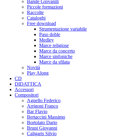
Bande Giovanili
Piccole formazioni
Raccolte
Cataloghi
Free download
Strumentazione variabile
Paso doble
Medley
Marce religiose
Marce da concerto
Marce sinfoniche
Marce da sfilata
Novità
Play Along
CD
DIDATTICA
Accessori
Compositori
Agnello Federico
Arrigoni Franco
Bar Flavio
Bertaccini Massimo
Bortolato Dario
Bruni Giovanni
Caligaris Silvio