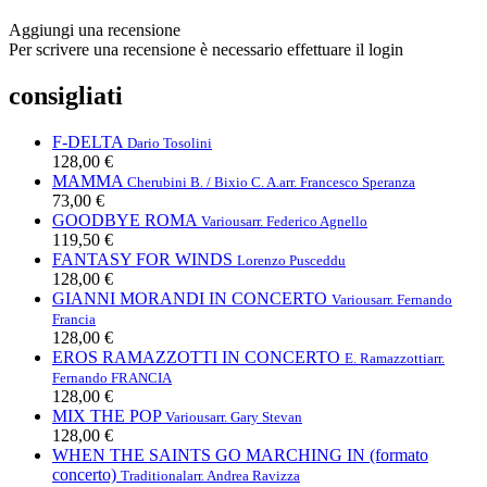
Aggiungi una recensione
Per scrivere una recensione è necessario effettuare il login
consigliati
F-DELTA
Dario Tosolini
128,00 €
MAMMA
Cherubini B. / Bixio C. A.
arr. Francesco Speranza
73,00 €
GOODBYE ROMA
Various
arr. Federico Agnello
119,50 €
FANTASY FOR WINDS
Lorenzo Pusceddu
128,00 €
GIANNI MORANDI IN CONCERTO
Various
arr. Fernando
Francia
128,00 €
EROS RAMAZZOTTI IN CONCERTO
E. Ramazzotti
arr.
Fernando FRANCIA
128,00 €
MIX THE POP
Various
arr. Gary Stevan
128,00 €
WHEN THE SAINTS GO MARCHING IN (formato
concerto)
Traditional
arr. Andrea Ravizza