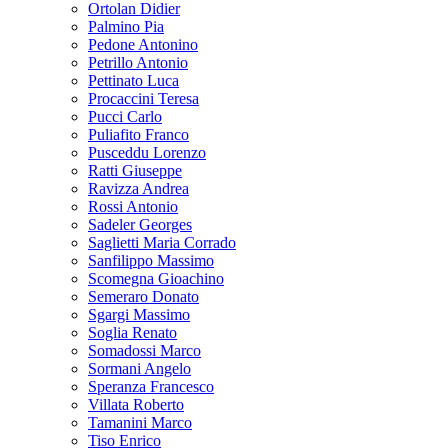
Ortolan Didier
Palmino Pia
Pedone Antonino
Petrillo Antonio
Pettinato Luca
Procaccini Teresa
Pucci Carlo
Puliafito Franco
Pusceddu Lorenzo
Ratti Giuseppe
Ravizza Andrea
Rossi Antonio
Sadeler Georges
Saglietti Maria Corrado
Sanfilippo Massimo
Scomegna Gioachino
Semeraro Donato
Sgargi Massimo
Soglia Renato
Somadossi Marco
Sormani Angelo
Speranza Francesco
Villata Roberto
Tamanini Marco
Tiso Enrico