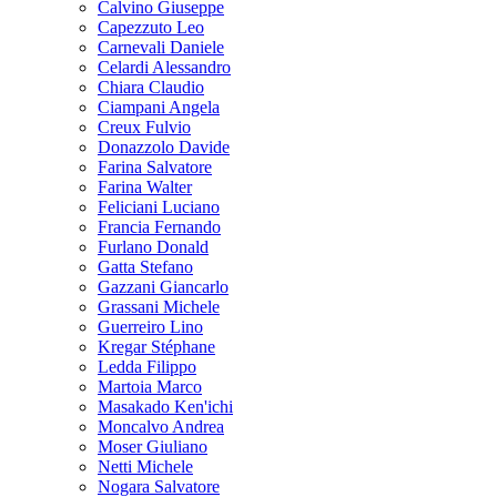
Calvino Giuseppe
Capezzuto Leo
Carnevali Daniele
Celardi Alessandro
Chiara Claudio
Ciampani Angela
Creux Fulvio
Donazzolo Davide
Farina Salvatore
Farina Walter
Feliciani Luciano
Francia Fernando
Furlano Donald
Gatta Stefano
Gazzani Giancarlo
Grassani Michele
Guerreiro Lino
Kregar Stéphane
Ledda Filippo
Martoia Marco
Masakado Ken'ichi
Moncalvo Andrea
Moser Giuliano
Netti Michele
Nogara Salvatore