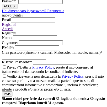
Password
:
ACCEDI
Hai dimenticato la password? Recuperala
nuovo utente?
Email
Registrati
Accedi
Registrati
Nome
:
Cognome
:
EMail
*
:
Crea password(almeno 8 caratteri: Maiuscole, minuscole, numeri)
*
:
Riscrivi Password
*
:
Privacy*
Letta la
Privacy Policy
, presto il mio consenso al
trattamento dei dati secondo le condizioni indicate.
Voglio ricevere la newsletter
Letta la
Privacy Policy
, presto il mio
consenso per l’invio a mezzo email, da parte di questo sito, di
comunicazioni informative e promozionali, inclusa la newsletter,
riferite a prodotti e/o servizi propri e/o di terzi.
Invia
Siamo chiusi per ferie da venerdì 31 luglio a domenica 30 agosto
compresi. Riapriamo lunedì 31 agosto.