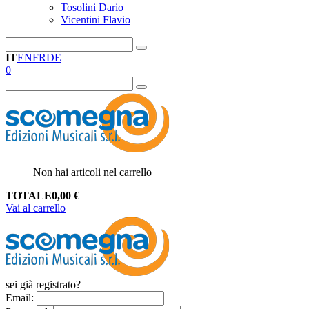
Tosolini Dario
Vicentini Flavio
IT
EN
FR
DE
0
Non hai articoli nel carrello
TOTALE
0,00
€
Vai al carrello
sei già registrato?
Email
: