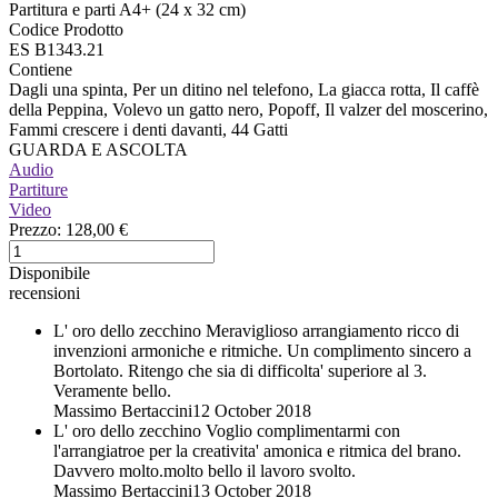
Partitura e parti A4+ (24 x 32 cm)
Codice Prodotto
ES B1343.21
Contiene
Dagli una spinta, Per un ditino nel telefono, La giacca rotta, Il caffè
della Peppina, Volevo un gatto nero, Popoff, Il valzer del moscerino,
Fammi crescere i denti davanti, 44 Gatti
GUARDA E ASCOLTA
Audio
Partiture
Video
Prezzo:
128,00 €
Disponibile
recensioni
L' oro dello zecchino
Meraviglioso arrangiamento ricco di
invenzioni armoniche e ritmiche. Un complimento sincero a
Bortolato. Ritengo che sia di difficolta' superiore al 3.
Veramente bello.
Massimo Bertaccini
12 October 2018
L' oro dello zecchino
Voglio complimentarmi con
l'arrangiatroe per la creativita' amonica e ritmica del brano.
Davvero molto.molto bello il lavoro svolto.
Massimo Bertaccini
13 October 2018