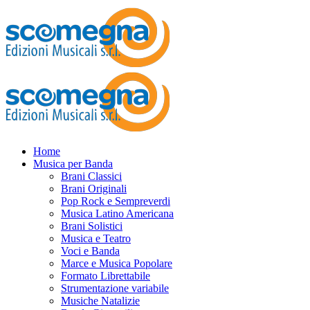
Home
Musica per Banda
Brani Classici
Brani Originali
Pop Rock e Sempreverdi
Musica Latino Americana
Brani Solistici
Musica e Teatro
Voci e Banda
Marce e Musica Popolare
Formato Librettabile
Strumentazione variabile
Musiche Natalizie