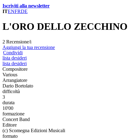
Iscriviti alla newsletter
IT
EN
FR
DE
L'ORO DELLO ZECCHINO
2 Recensione/i
Aggiungi la tua recensione
Condividi
lista desideri
lista desideri
Compositore
Various
Arrangiatore
Dario Bortolato
difficoltà
3
durata
10'00
formazione
Concert Band
Editore
(c) Scomegna Edizioni Musicali
formato