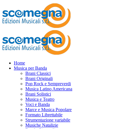
Home
Musica per Banda
Brani Classici
Brani Originali
Pop Rock e Sempreverdi
Musica Latino Americana
Brani Solistici
Musica e Teatro
Voci e Banda
Marce e Musica Popolare
Formato Librettabile
Strumentazione variabile
Musiche Natalizie