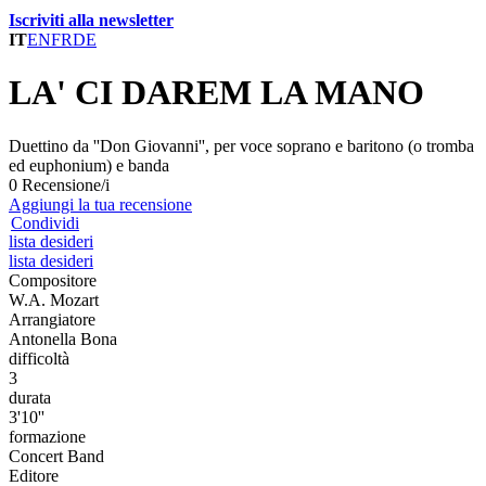
Iscriviti alla newsletter
IT
EN
FR
DE
LA' CI DAREM LA MANO
Duettino da ''Don Giovanni'', per voce soprano e baritono (o tromba
ed euphonium) e banda
0 Recensione/i
Aggiungi la tua recensione
Condividi
lista desideri
lista desideri
Compositore
W.A. Mozart
Arrangiatore
Antonella Bona
difficoltà
3
durata
3'10''
formazione
Concert Band
Editore