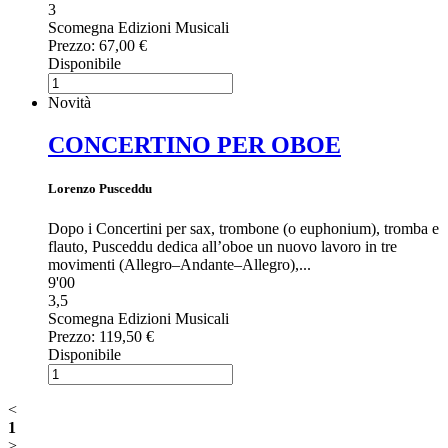
3
Scomegna Edizioni Musicali
Prezzo:
67,00 €
Disponibile
Novità
CONCERTINO PER OBOE
Lorenzo Pusceddu
Dopo i Concertini per sax, trombone (o euphonium), tromba e
flauto, Pusceddu dedica all’oboe un nuovo lavoro in tre
movimenti (Allegro–Andante–Allegro),...
9'00
3,5
Scomegna Edizioni Musicali
Prezzo:
119,50 €
Disponibile
<
1
>