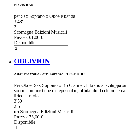
Flavio BAR
per Sax Soprano o Oboe e banda
3'48''
2
Scomegna Edizioni Musicali
Prezzo:
61,00 €
Disponibile
OBLIVION
Astor Piazzolla / arr. Lorenzo PUSCEDDU
Per Oboe, Sax Soprano o Bb Clarinet. Il brano si sviluppa su
sonorità intimistiche e crepuscolari, affidando il celebre tema
lirico al ruolo...
3'50
2,5
(c) Scomegna Edizioni Musicali
Prezzo:
73,00 €
Disponibile