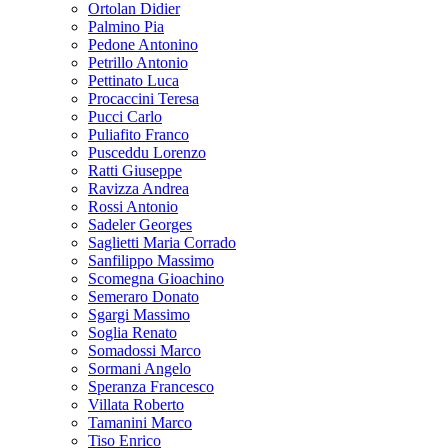
Ortolan Didier
Palmino Pia
Pedone Antonino
Petrillo Antonio
Pettinato Luca
Procaccini Teresa
Pucci Carlo
Puliafito Franco
Pusceddu Lorenzo
Ratti Giuseppe
Ravizza Andrea
Rossi Antonio
Sadeler Georges
Saglietti Maria Corrado
Sanfilippo Massimo
Scomegna Gioachino
Semeraro Donato
Sgargi Massimo
Soglia Renato
Somadossi Marco
Sormani Angelo
Speranza Francesco
Villata Roberto
Tamanini Marco
Tiso Enrico