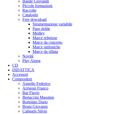
Bande Giovanili
Piccole formazioni
Raccolte
Cataloghi
Free download
Strumentazione variabile
Paso doble
Medley
Marce religiose
Marce da concerto
Marce sinfoniche
Marce da sfilata
Novità
Play Along
CD
DIDATTICA
Accessori
Compositori
Agnello Federico
Arrigoni Franco
Bar Flavio
Bertaccini Massimo
Bortolato Dario
Bruni Giovanni
Caligaris Silvio