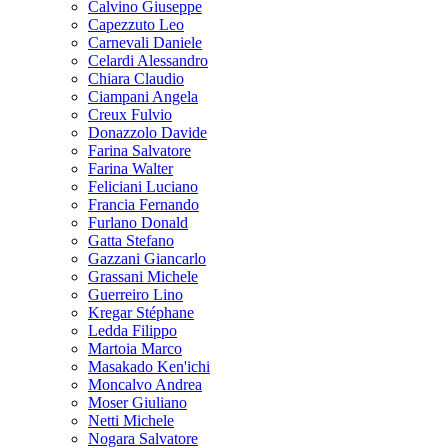
Calvino Giuseppe
Capezzuto Leo
Carnevali Daniele
Celardi Alessandro
Chiara Claudio
Ciampani Angela
Creux Fulvio
Donazzolo Davide
Farina Salvatore
Farina Walter
Feliciani Luciano
Francia Fernando
Furlano Donald
Gatta Stefano
Gazzani Giancarlo
Grassani Michele
Guerreiro Lino
Kregar Stéphane
Ledda Filippo
Martoia Marco
Masakado Ken'ichi
Moncalvo Andrea
Moser Giuliano
Netti Michele
Nogara Salvatore