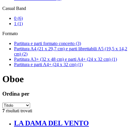
Casual Band
0
(6)
1
(1)
Formato
Partitura e parti formato concerto
(3)
Partitura A4 (21 x 29,7 cm) e parti librettabili A5 (19,5 x 14,2
cm)
(2)
Partitura A3+ (32 x 48 cm) e parti A4+ (24 x 32 cm)
(1)
Partitura e parti A4+ (24 x 32 cm)
(1)
Oboe
Ordina per
7
risultati trovati
LA DAMA DEL VENTO