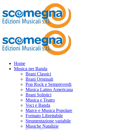
Home
Musica per Banda
Brani Classici
Brani Originali
Pop Rock e Sempreverdi
Musica Latino Americana
Brani Solistici
Musica e Teatro
Voci e Banda
Marce e Musica Popolare
Formato Librettabile
Strumentazione variabile
Musiche Natalizie