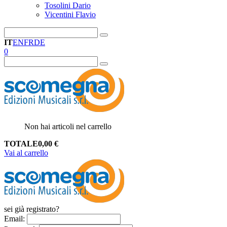
Tosolini Dario
Vicentini Flavio
IT
EN
FR
DE
0
Non hai articoli nel carrello
TOTALE
0,00
€
Vai al carrello
sei già registrato?
Email
: