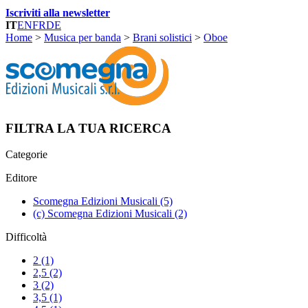
Iscriviti alla newsletter
IT
EN
FR
DE
Home
>
Musica per banda
>
Brani solistici
>
Oboe
FILTRA LA TUA RICERCA
Categorie
Editore
Scomegna Edizioni Musicali
(5)
(c) Scomegna Edizioni Musicali
(2)
Difficoltà
2
(1)
2,5
(2)
3
(2)
3,5
(1)