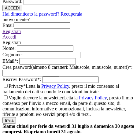
Password
:
ACCEDI
Hai dimenticato la password? Recuperala
nuovo utente?
Email
Registrati
Accedi
Registrati
Nome
:
Cognome
:
EMail
*
:
Crea password(almeno 8 caratteri: Maiuscole, minuscole, numeri)
*
:
Riscrivi Password
*
:
Privacy*
Letta la
Privacy Policy
, presto il mio consenso al
trattamento dei dati secondo le condizioni indicate.
Voglio ricevere la newsletter
Letta la
Privacy Policy
, presto il mio
consenso per l’invio a mezzo email, da parte di questo sito, di
comunicazioni informative e promozionali, inclusa la newsletter,
riferite a prodotti e/o servizi propri e/o di terzi.
Invia
Siamo chiusi per ferie da venerdì 31 luglio a domenica 30 agosto
compresi. Riapriamo lunedì 31 agosto.