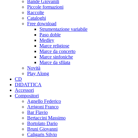
Bande Giovanili
Piccole formazioni
Raccolte
Cataloghi
Free download
Strumentazione variabile
Paso doble
Medley
Marce religiose
Marce da concerto
Marce sinfoniche
Marce da sfilata
Novità
Play Along
CD
DIDATTICA
Accessori
Compositori
Agnello Federico
Arrigoni Franco
Bar Flavio
Bertaccini Massimo
Bortolato Dario
Bruni Giovanni
Caligaris Silvio