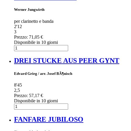
Werner Jungwirth
per clarinetto e banda
2'12
3
Prezzo:
71,05 €
Disponibile in 10 giorni
DREI STUCKE AUS PEER GYNT
Edvard Grieg / arr. Josef BÃ¶nisch
8'45
2,5
Prezzo:
57,17 €
Disponibile in 10 giorni
FANFARE JUBILOSO