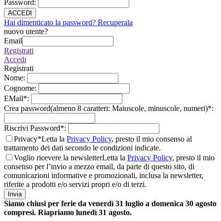
Password
:
ACCEDI
Hai dimenticato la password? Recuperala
nuovo utente?
Email
Registrati
Accedi
Registrati
Nome
:
Cognome
:
EMail
*
:
Crea password(almeno 8 caratteri: Maiuscole, minuscole, numeri)
*
:
Riscrivi Password
*
:
Privacy*
Letta la
Privacy Policy
, presto il mio consenso al
trattamento dei dati secondo le condizioni indicate.
Voglio ricevere la newsletter
Letta la
Privacy Policy
, presto il mio
consenso per l’invio a mezzo email, da parte di questo sito, di
comunicazioni informative e promozionali, inclusa la newsletter,
riferite a prodotti e/o servizi propri e/o di terzi.
Invia
Siamo chiusi per ferie da venerdì 31 luglio a domenica 30 agosto
compresi. Riapriamo lunedì 31 agosto.