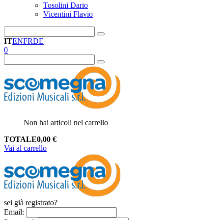
Tosolini Dario
Vicentini Flavio
IT
EN
FR
DE
0
Non hai articoli nel carrello
TOTALE
0,00
€
Vai al carrello
sei già registrato?
Email
: