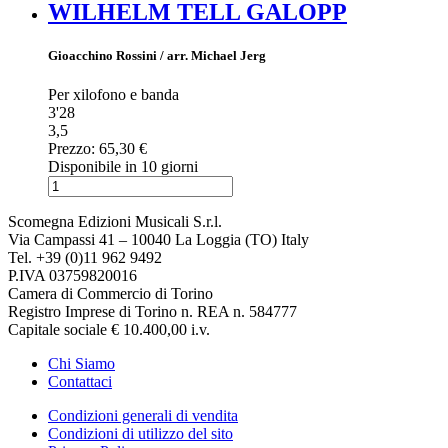
WILHELM TELL GALOPP
Gioacchino Rossini / arr. Michael Jerg
Per xilofono e banda
3'28
3,5
Prezzo:
65,30 €
Disponibile in 10 giorni
Scomegna Edizioni Musicali S.r.l.
Via Campassi 41 – 10040 La Loggia (TO) Italy
Tel. +39 (0)11 962 9492
P.IVA 03759820016
Camera di Commercio di Torino
Registro Imprese di Torino n. REA n. 584777
Capitale sociale € 10.400,00 i.v.
Chi Siamo
Contattaci
Condizioni generali di vendita
Condizioni di utilizzo del sito