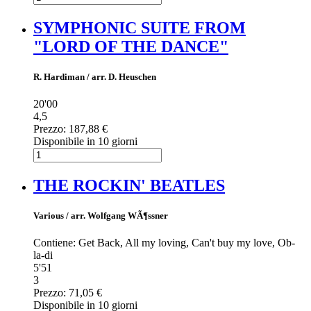
SYMPHONIC SUITE FROM
"LORD OF THE DANCE"
R. Hardiman / arr. D. Heuschen
20'00
4,5
Prezzo:
187,88 €
Disponibile in 10 giorni
THE ROCKIN' BEATLES
Various / arr. Wolfgang WÃ¶ssner
Contiene: Get Back, All my loving, Can't buy my love, Ob-
la-di
5'51
3
Prezzo:
71,05 €
Disponibile in 10 giorni