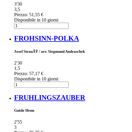
3'30
3,5
Prezzo:
51,55 €
Disponibile in 10 giorni
FROHSINN-POLKA
Josef StrauÃŸ / arr. Siegmund Andraschek
2'30
1,5
Prezzo:
57,17 €
Disponibile in 10 giorni
FRUHLINGSZAUBER
Guido Henn
2'55
3