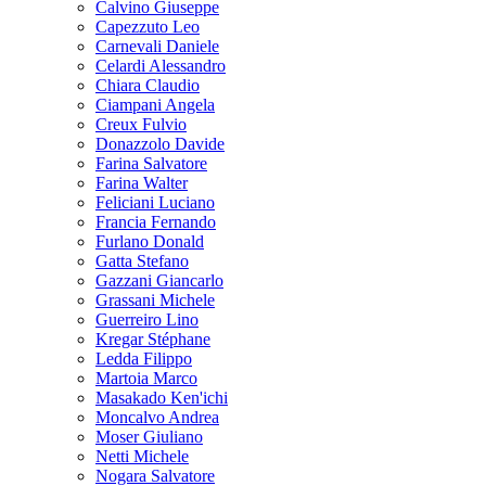
Calvino Giuseppe
Capezzuto Leo
Carnevali Daniele
Celardi Alessandro
Chiara Claudio
Ciampani Angela
Creux Fulvio
Donazzolo Davide
Farina Salvatore
Farina Walter
Feliciani Luciano
Francia Fernando
Furlano Donald
Gatta Stefano
Gazzani Giancarlo
Grassani Michele
Guerreiro Lino
Kregar Stéphane
Ledda Filippo
Martoia Marco
Masakado Ken'ichi
Moncalvo Andrea
Moser Giuliano
Netti Michele
Nogara Salvatore