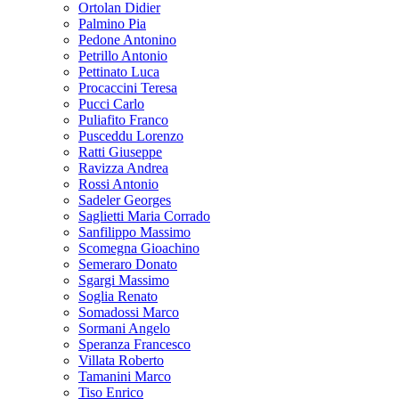
Ortolan Didier
Palmino Pia
Pedone Antonino
Petrillo Antonio
Pettinato Luca
Procaccini Teresa
Pucci Carlo
Puliafito Franco
Pusceddu Lorenzo
Ratti Giuseppe
Ravizza Andrea
Rossi Antonio
Sadeler Georges
Saglietti Maria Corrado
Sanfilippo Massimo
Scomegna Gioachino
Semeraro Donato
Sgargi Massimo
Soglia Renato
Somadossi Marco
Sormani Angelo
Speranza Francesco
Villata Roberto
Tamanini Marco
Tiso Enrico