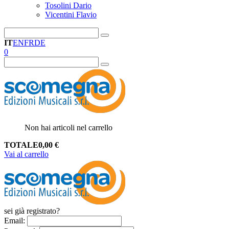
Tosolini Dario
Vicentini Flavio
IT
EN
FR
DE
0
Non hai articoli nel carrello
TOTALE
0,00
€
Vai al carrello
sei già registrato?
Email
: