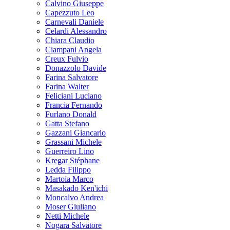
Calvino Giuseppe
Capezzuto Leo
Carnevali Daniele
Celardi Alessandro
Chiara Claudio
Ciampani Angela
Creux Fulvio
Donazzolo Davide
Farina Salvatore
Farina Walter
Feliciani Luciano
Francia Fernando
Furlano Donald
Gatta Stefano
Gazzani Giancarlo
Grassani Michele
Guerreiro Lino
Kregar Stéphane
Ledda Filippo
Martoia Marco
Masakado Ken'ichi
Moncalvo Andrea
Moser Giuliano
Netti Michele
Nogara Salvatore