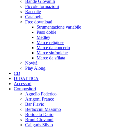
Bande Giovanili
Piccole formazioni
Raccolte
Cataloghi
Free download
Strumentazione variabile
Paso doble
Medley
Marce religiose
Marce da concerto
Marce sinfoniche
Marce da sfilata
Novità
Play Along
CD
DIDATTICA
Accessori
Compositori
Agnello Federico
Arrigoni Franco
Bar Flavio
Bertaccini Massimo
Bortolato Dario
Bruni Giovanni
Caligaris Silvio