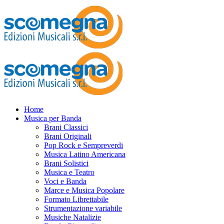
Home
Musica per Banda
Brani Classici
Brani Originali
Pop Rock e Sempreverdi
Musica Latino Americana
Brani Solistici
Musica e Teatro
Voci e Banda
Marce e Musica Popolare
Formato Librettabile
Strumentazione variabile
Musiche Natalizie