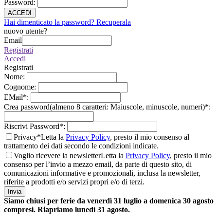
Password
:
ACCEDI
Hai dimenticato la password? Recuperala
nuovo utente?
Email
Registrati
Accedi
Registrati
Nome
:
Cognome
:
EMail
*
:
Crea password(almeno 8 caratteri: Maiuscole, minuscole, numeri)
*
:
Riscrivi Password
*
:
Privacy*
Letta la
Privacy Policy
, presto il mio consenso al
trattamento dei dati secondo le condizioni indicate.
Voglio ricevere la newsletter
Letta la
Privacy Policy
, presto il mio
consenso per l’invio a mezzo email, da parte di questo sito, di
comunicazioni informative e promozionali, inclusa la newsletter,
riferite a prodotti e/o servizi propri e/o di terzi.
Invia
Siamo chiusi per ferie da venerdì 31 luglio a domenica 30 agosto
compresi. Riapriamo lunedì 31 agosto.