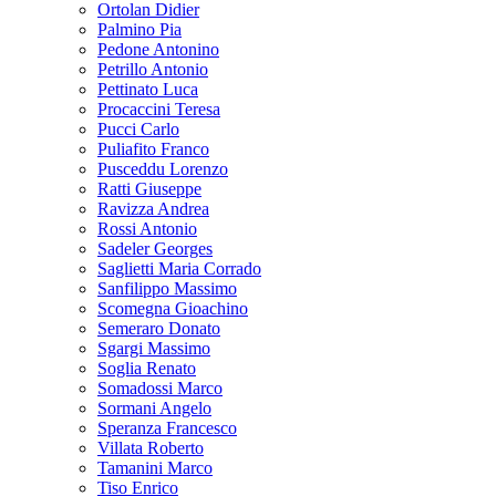
Ortolan Didier
Palmino Pia
Pedone Antonino
Petrillo Antonio
Pettinato Luca
Procaccini Teresa
Pucci Carlo
Puliafito Franco
Pusceddu Lorenzo
Ratti Giuseppe
Ravizza Andrea
Rossi Antonio
Sadeler Georges
Saglietti Maria Corrado
Sanfilippo Massimo
Scomegna Gioachino
Semeraro Donato
Sgargi Massimo
Soglia Renato
Somadossi Marco
Sormani Angelo
Speranza Francesco
Villata Roberto
Tamanini Marco
Tiso Enrico