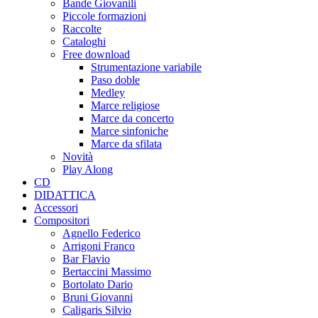
Bande Giovanili
Piccole formazioni
Raccolte
Cataloghi
Free download
Strumentazione variabile
Paso doble
Medley
Marce religiose
Marce da concerto
Marce sinfoniche
Marce da sfilata
Novità
Play Along
CD
DIDATTICA
Accessori
Compositori
Agnello Federico
Arrigoni Franco
Bar Flavio
Bertaccini Massimo
Bortolato Dario
Bruni Giovanni
Caligaris Silvio