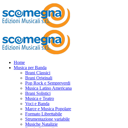
Home
Musica per Banda
Brani Classici
Brani Originali
Pop Rock e Sempreverdi
Musica Latino Americana
Brani Solistici
Musica e Teatro
Voci e Banda
Marce e Musica Popolare
Formato Librettabile
Strumentazione variabile
Musiche Natalizie