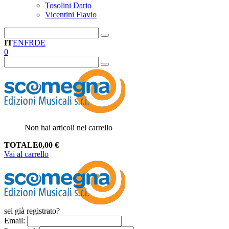
Tosolini Dario
Vicentini Flavio
IT
EN
FR
DE
0
Non hai articoli nel carrello
TOTALE
0,00
€
Vai al carrello
sei già registrato?
Email
: