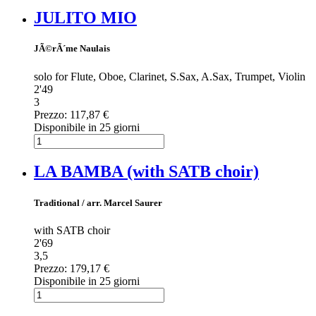
JULITO MIO
JÃ©rÃ´me Naulais
solo for Flute, Oboe, Clarinet, S.Sax, A.Sax, Trumpet, Violin
2'49
3
Prezzo:
117,87 €
Disponibile in 25 giorni
LA BAMBA (with SATB choir)
Traditional / arr. Marcel Saurer
with SATB choir
2'69
3,5
Prezzo:
179,17 €
Disponibile in 25 giorni