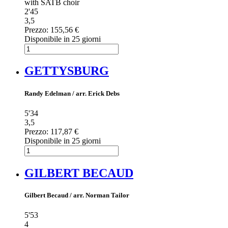
with SATB choir
2'45
3,5
Prezzo:
155,56 €
Disponibile in 25 giorni
GETTYSBURG
Randy Edelman / arr. Erick Debs
5'34
3,5
Prezzo:
117,87 €
Disponibile in 25 giorni
GILBERT BECAUD
Gilbert Becaud / arr. Norman Tailor
5'53
4