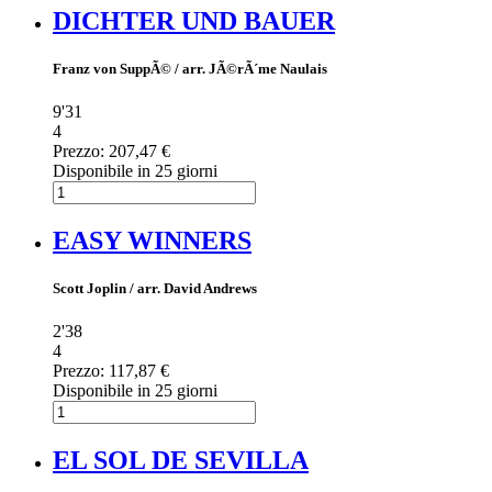
DICHTER UND BAUER
Franz von SuppÃ© / arr. JÃ©rÃ´me Naulais
9'31
4
Prezzo:
207,47 €
Disponibile in 25 giorni
EASY WINNERS
Scott Joplin / arr. David Andrews
2'38
4
Prezzo:
117,87 €
Disponibile in 25 giorni
EL SOL DE SEVILLA