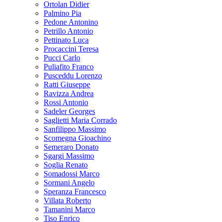
Ortolan Didier
Palmino Pia
Pedone Antonino
Petrillo Antonio
Pettinato Luca
Procaccini Teresa
Pucci Carlo
Puliafito Franco
Pusceddu Lorenzo
Ratti Giuseppe
Ravizza Andrea
Rossi Antonio
Sadeler Georges
Saglietti Maria Corrado
Sanfilippo Massimo
Scomegna Gioachino
Semeraro Donato
Sgargi Massimo
Soglia Renato
Somadossi Marco
Sormani Angelo
Speranza Francesco
Villata Roberto
Tamanini Marco
Tiso Enrico