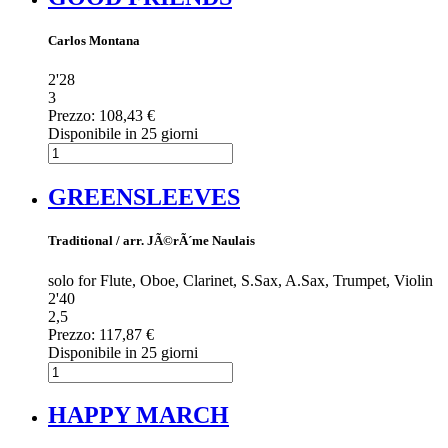
Carlos Montana
2'28
3
Prezzo:
108,43 €
Disponibile in 25 giorni
GREENSLEEVES
Traditional / arr. JÃ©rÃ´me Naulais
solo for Flute, Oboe, Clarinet, S.Sax, A.Sax, Trumpet, Violin
2'40
2,5
Prezzo:
117,87 €
Disponibile in 25 giorni
HAPPY MARCH