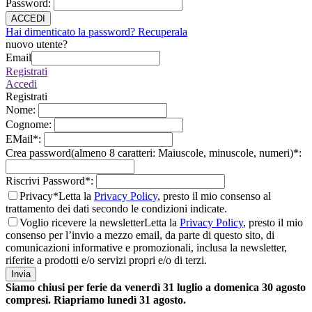
Password
:
ACCEDI
Hai dimenticato la password? Recuperala
nuovo utente?
Email
Registrati
Accedi
Registrati
Nome
:
Cognome
:
EMail
*
:
Crea password(almeno 8 caratteri: Maiuscole, minuscole, numeri)
*
:
Riscrivi Password
*
:
Privacy*
Letta la
Privacy Policy
, presto il mio consenso al
trattamento dei dati secondo le condizioni indicate.
Voglio ricevere la newsletter
Letta la
Privacy Policy
, presto il mio
consenso per l’invio a mezzo email, da parte di questo sito, di
comunicazioni informative e promozionali, inclusa la newsletter,
riferite a prodotti e/o servizi propri e/o di terzi.
Invia
Siamo chiusi per ferie da venerdì 31 luglio a domenica 30 agosto
compresi. Riapriamo lunedì 31 agosto.