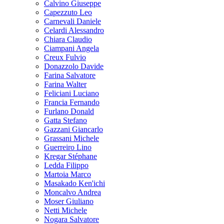
Calvino Giuseppe
Capezzuto Leo
Carnevali Daniele
Celardi Alessandro
Chiara Claudio
Ciampani Angela
Creux Fulvio
Donazzolo Davide
Farina Salvatore
Farina Walter
Feliciani Luciano
Francia Fernando
Furlano Donald
Gatta Stefano
Gazzani Giancarlo
Grassani Michele
Guerreiro Lino
Kregar Stéphane
Ledda Filippo
Martoia Marco
Masakado Ken'ichi
Moncalvo Andrea
Moser Giuliano
Netti Michele
Nogara Salvatore