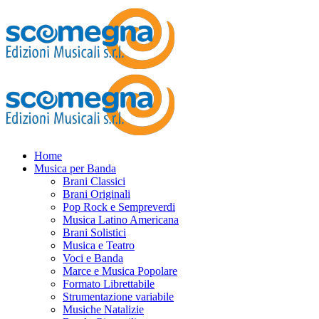
Home
Musica per Banda
Brani Classici
Brani Originali
Pop Rock e Sempreverdi
Musica Latino Americana
Brani Solistici
Musica e Teatro
Voci e Banda
Marce e Musica Popolare
Formato Librettabile
Strumentazione variabile
Musiche Natalizie