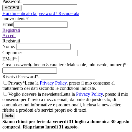
Password
:
ACCEDI
Hai dimenticato la password? Recuperala
nuovo utente?
Email
Registrati
Accedi
Registrati
Nome
:
Cognome
:
EMail
*
:
Crea password(almeno 8 caratteri: Maiuscole, minuscole, numeri)
*
:
Riscrivi Password
*
:
Privacy*
Letta la
Privacy Policy
, presto il mio consenso al
trattamento dei dati secondo le condizioni indicate.
Voglio ricevere la newsletter
Letta la
Privacy Policy
, presto il mio
consenso per l’invio a mezzo email, da parte di questo sito, di
comunicazioni informative e promozionali, inclusa la newsletter,
riferite a prodotti e/o servizi propri e/o di terzi.
Invia
Siamo chiusi per ferie da venerdì 31 luglio a domenica 30 agosto
compresi. Riapriamo lunedì 31 agosto.