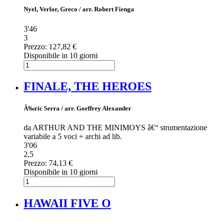
Nyel, Verlor, Greco / arr. Robert Fienga
3'46
3
Prezzo:
127,82 €
Disponibile in 10 giorni
FINALE, THE HEROES
Ã‰ric Serra / arr. Goeffrey Alexander
da ARTHUR AND THE MINIMOYS â€“ strumentazione
variabile a 5 voci + archi ad lib.
3'06
2,5
Prezzo:
74,13 €
Disponibile in 10 giorni
HAWAII FIVE O