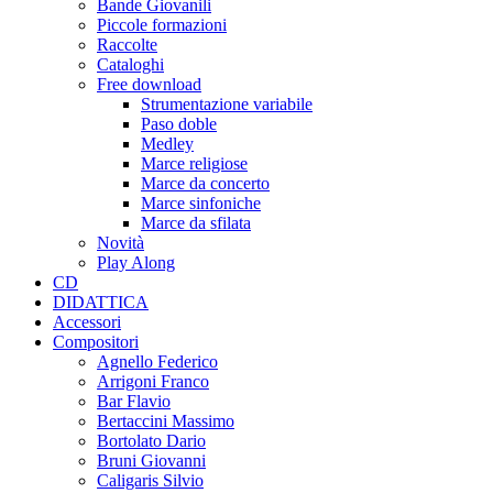
Bande Giovanili
Piccole formazioni
Raccolte
Cataloghi
Free download
Strumentazione variabile
Paso doble
Medley
Marce religiose
Marce da concerto
Marce sinfoniche
Marce da sfilata
Novità
Play Along
CD
DIDATTICA
Accessori
Compositori
Agnello Federico
Arrigoni Franco
Bar Flavio
Bertaccini Massimo
Bortolato Dario
Bruni Giovanni
Caligaris Silvio