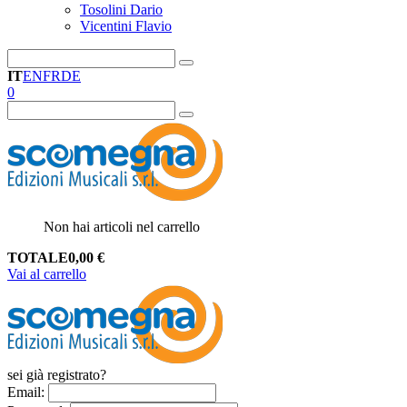
Tosolini Dario
Vicentini Flavio
IT
EN
FR
DE
0
Non hai articoli nel carrello
TOTALE
0,00
€
Vai al carrello
sei già registrato?
Email
: