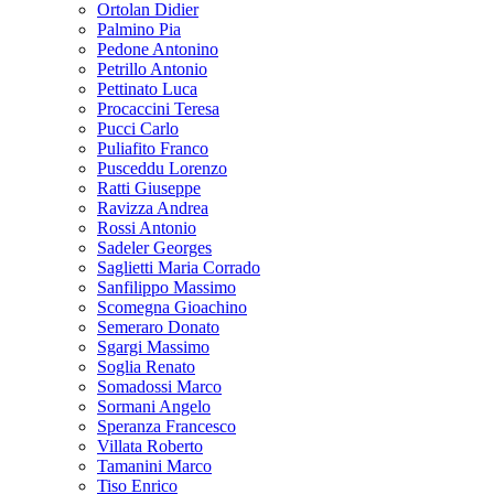
Ortolan Didier
Palmino Pia
Pedone Antonino
Petrillo Antonio
Pettinato Luca
Procaccini Teresa
Pucci Carlo
Puliafito Franco
Pusceddu Lorenzo
Ratti Giuseppe
Ravizza Andrea
Rossi Antonio
Sadeler Georges
Saglietti Maria Corrado
Sanfilippo Massimo
Scomegna Gioachino
Semeraro Donato
Sgargi Massimo
Soglia Renato
Somadossi Marco
Sormani Angelo
Speranza Francesco
Villata Roberto
Tamanini Marco
Tiso Enrico