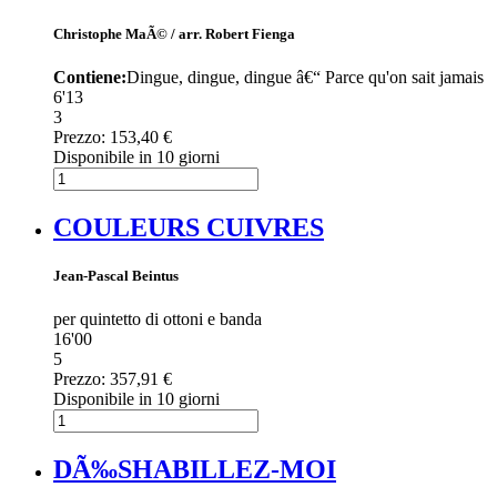
Christophe MaÃ© / arr. Robert Fienga
Contiene:
Dingue, dingue, dingue â€“ Parce qu'on sait jamais
6'13
3
Prezzo:
153,40 €
Disponibile in 10 giorni
COULEURS CUIVRES
Jean-Pascal Beintus
per quintetto di ottoni e banda
16'00
5
Prezzo:
357,91 €
Disponibile in 10 giorni
DÃ‰SHABILLEZ-MOI