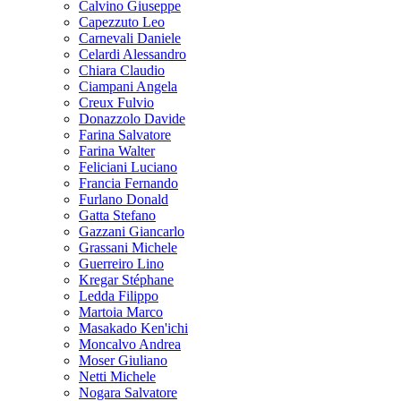
Calvino Giuseppe
Capezzuto Leo
Carnevali Daniele
Celardi Alessandro
Chiara Claudio
Ciampani Angela
Creux Fulvio
Donazzolo Davide
Farina Salvatore
Farina Walter
Feliciani Luciano
Francia Fernando
Furlano Donald
Gatta Stefano
Gazzani Giancarlo
Grassani Michele
Guerreiro Lino
Kregar Stéphane
Ledda Filippo
Martoia Marco
Masakado Ken'ichi
Moncalvo Andrea
Moser Giuliano
Netti Michele
Nogara Salvatore