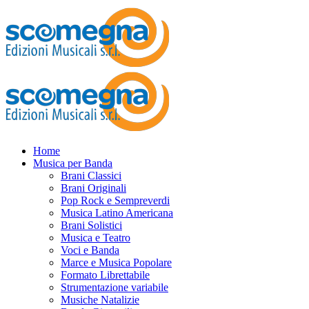
Home
Musica per Banda
Brani Classici
Brani Originali
Pop Rock e Sempreverdi
Musica Latino Americana
Brani Solistici
Musica e Teatro
Voci e Banda
Marce e Musica Popolare
Formato Librettabile
Strumentazione variabile
Musiche Natalizie