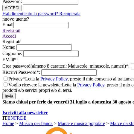
Password
:
ACCEDI
Hai dimenticato la password? Recuperala
nuovo utente?
Email
Registrati
Accedi
Registrati
Nome
:
Cognome
:
EMail
*
:
Crea password(almeno 8 caratteri: Maiuscole, minuscole, numeri)
*
:
Riscrivi Password
*
:
Privacy*
Letta la
Privacy Policy
, presto il mio consenso al trattame
Voglio ricevere la newsletter
Letta la
Privacy Policy
, presto il mio 
prodotti e/o servizi propri e/o di terzi.
Invia
Siamo chiusi per ferie da venerdì 31 luglio a domenica 30 agosto
Iscriviti alla newsletter
IT
EN
FR
DE
Home
>
Musica per banda
>
Marce e musica popolare
>
Marce da sfi