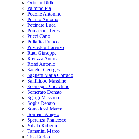
Ortolan Didier
Palmino Pia
Pedone Antonino
Petrillo Antonio
Pettinato Luca
Procaccini Teresa
Pucci Carlo
Puliafito Franco
Pusceddu Lorenzo
Ratti Giuseppe
Ravizza Andrea
Rossi Antonio
Sadeler Georges
Saglietti Maria Corrado
Sanfilippo Massimo
Scomegna Gioachino
Semeraro Donato
Sgargi Massimo
Soglia Renato
Somadossi Marco
Sormani Angelo
Speranza Francesco
Villata Roberto
Tamanini Marco
Tiso Enrico