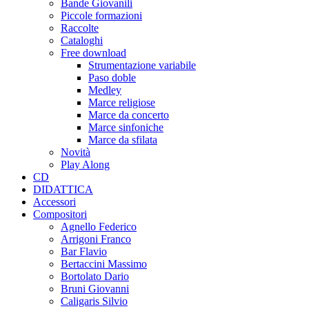
Bande Giovanili
Piccole formazioni
Raccolte
Cataloghi
Free download
Strumentazione variabile
Paso doble
Medley
Marce religiose
Marce da concerto
Marce sinfoniche
Marce da sfilata
Novità
Play Along
CD
DIDATTICA
Accessori
Compositori
Agnello Federico
Arrigoni Franco
Bar Flavio
Bertaccini Massimo
Bortolato Dario
Bruni Giovanni
Caligaris Silvio