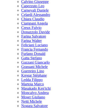
Calvino Giuseppe
Capezzuto Leo
Carnevali Daniele
Celardi Alessandro
Chiara Claudio
Ciampani Angela
Creux Fulvio
Donazzolo Davide
Farina Salvatore
Farina Walter
Feliciani Luciano
Francia Fernando
Furlano Donald
Gatta Stefano
Gazzani Giancarlo
Grassani Michele
Guerreiro Lino
Kregar Stéphane
Ledda Filippo
Martoia Marco
Masakado Ken'ichi
Moncalvo Andrea
Moser Giuliano
Netti Michele
Nogara Salvatore