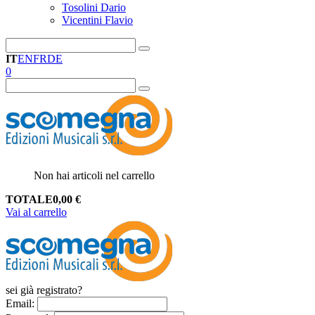
Tosolini Dario
Vicentini Flavio
IT
EN
FR
DE
0
Non hai articoli nel carrello
TOTALE
0,00
€
Vai al carrello
sei già registrato?
Email
: