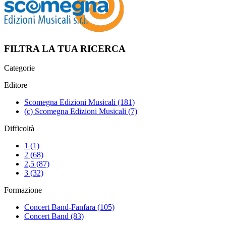
FILTRA LA TUA RICERCA
Categorie
Editore
Scomegna Edizioni Musicali
(181)
(c) Scomegna Edizioni Musicali
(7)
Difficoltà
1
(1)
2
(68)
2,5
(87)
3
(32)
Formazione
Concert Band-Fanfara
(105)
Concert Band
(83)