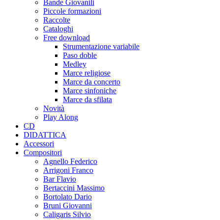
Bande Giovanili
Piccole formazioni
Raccolte
Cataloghi
Free download
Strumentazione variabile
Paso doble
Medley
Marce religiose
Marce da concerto
Marce sinfoniche
Marce da sfilata
Novità
Play Along
CD
DIDATTICA
Accessori
Compositori
Agnello Federico
Arrigoni Franco
Bar Flavio
Bertaccini Massimo
Bortolato Dario
Bruni Giovanni
Caligaris Silvio