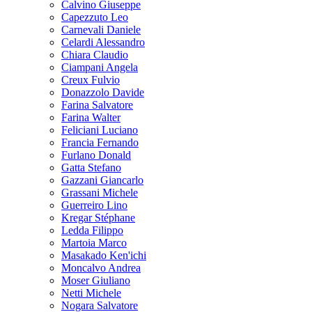
Calvino Giuseppe
Capezzuto Leo
Carnevali Daniele
Celardi Alessandro
Chiara Claudio
Ciampani Angela
Creux Fulvio
Donazzolo Davide
Farina Salvatore
Farina Walter
Feliciani Luciano
Francia Fernando
Furlano Donald
Gatta Stefano
Gazzani Giancarlo
Grassani Michele
Guerreiro Lino
Kregar Stéphane
Ledda Filippo
Martoia Marco
Masakado Ken'ichi
Moncalvo Andrea
Moser Giuliano
Netti Michele
Nogara Salvatore