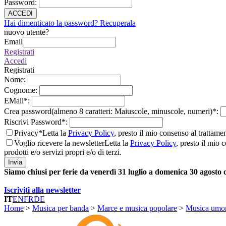
Password
:
ACCEDI
Hai dimenticato la password? Recuperala
nuovo utente?
Email
Registrati
Accedi
Registrati
Nome
:
Cognome
:
EMail
*
:
Crea password(almeno 8 caratteri: Maiuscole, minuscole, numeri)
*
:
Riscrivi Password
*
:
Privacy*
Letta la
Privacy Policy
, presto il mio consenso al trattame
Voglio ricevere la newsletter
Letta la
Privacy Policy
, presto il mio 
prodotti e/o servizi propri e/o di terzi.
Invia
Siamo chiusi per ferie da venerdì 31 luglio a domenica 30 agosto
Iscriviti alla newsletter
IT
EN
FR
DE
Home
>
Musica per banda
>
Marce e musica popolare
>
Musica umor