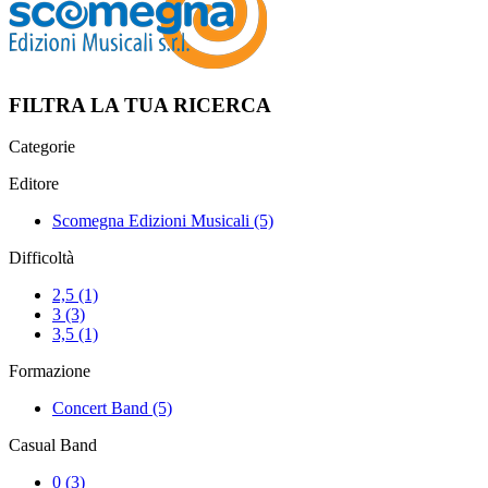
FILTRA LA TUA RICERCA
Categorie
Editore
Scomegna Edizioni Musicali
(5)
Difficoltà
2,5
(1)
3
(3)
3,5
(1)
Formazione
Concert Band
(5)
Casual Band
0
(3)