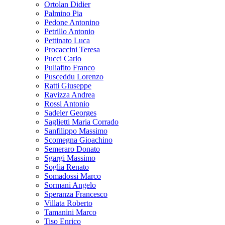
Ortolan Didier
Palmino Pia
Pedone Antonino
Petrillo Antonio
Pettinato Luca
Procaccini Teresa
Pucci Carlo
Puliafito Franco
Pusceddu Lorenzo
Ratti Giuseppe
Ravizza Andrea
Rossi Antonio
Sadeler Georges
Saglietti Maria Corrado
Sanfilippo Massimo
Scomegna Gioachino
Semeraro Donato
Sgargi Massimo
Soglia Renato
Somadossi Marco
Sormani Angelo
Speranza Francesco
Villata Roberto
Tamanini Marco
Tiso Enrico