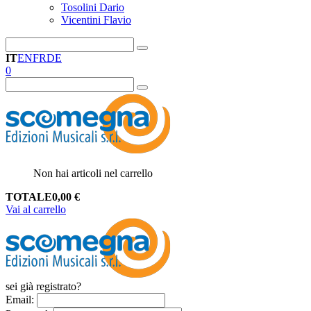
Tosolini Dario
Vicentini Flavio
IT
EN
FR
DE
0
Non hai articoli nel carrello
TOTALE
0,00
€
Vai al carrello
sei già registrato?
Email
: