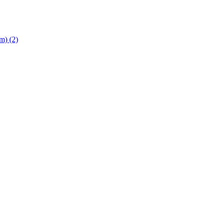
 cm)
(2)