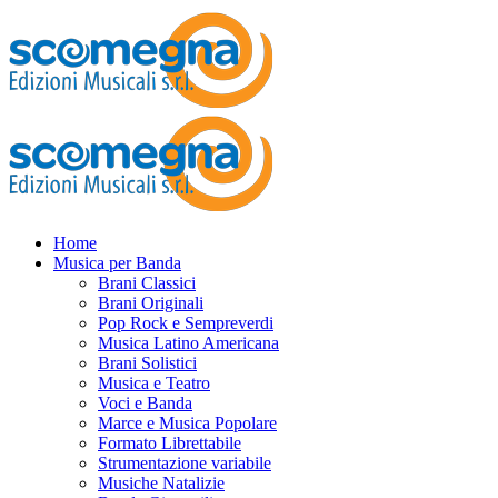
Home
Musica per Banda
Brani Classici
Brani Originali
Pop Rock e Sempreverdi
Musica Latino Americana
Brani Solistici
Musica e Teatro
Voci e Banda
Marce e Musica Popolare
Formato Librettabile
Strumentazione variabile
Musiche Natalizie