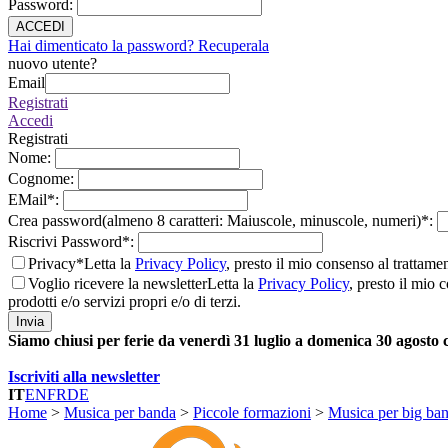
Password
:
ACCEDI
Hai dimenticato la password? Recuperala
nuovo utente?
Email
Registrati
Accedi
Registrati
Nome
:
Cognome
:
EMail
*
:
Crea password(almeno 8 caratteri: Maiuscole, minuscole, numeri)
*
:
Riscrivi Password
*
:
Privacy*
Letta la
Privacy Policy
, presto il mio consenso al trattame
Voglio ricevere la newsletter
Letta la
Privacy Policy
, presto il mio 
prodotti e/o servizi propri e/o di terzi.
Invia
Siamo chiusi per ferie da venerdì 31 luglio a domenica 30 agosto
Iscriviti alla newsletter
IT
EN
FR
DE
Home
>
Musica per banda
>
Piccole formazioni
>
Musica per big ba