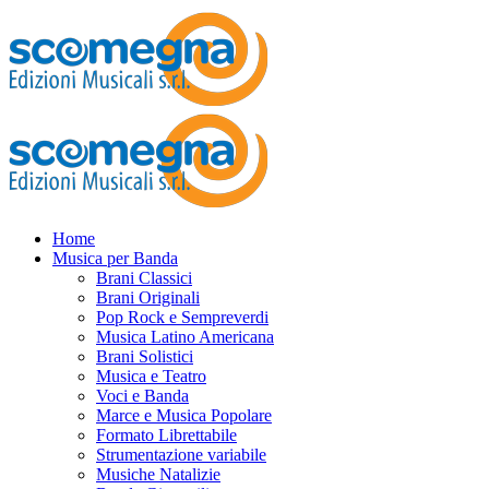
Home
Musica per Banda
Brani Classici
Brani Originali
Pop Rock e Sempreverdi
Musica Latino Americana
Brani Solistici
Musica e Teatro
Voci e Banda
Marce e Musica Popolare
Formato Librettabile
Strumentazione variabile
Musiche Natalizie