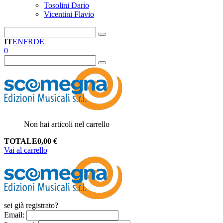
Tosolini Dario
Vicentini Flavio
IT
EN
FR
DE
0
Non hai articoli nel carrello
TOTALE
0,00
€
Vai al carrello
sei già registrato?
Email
: