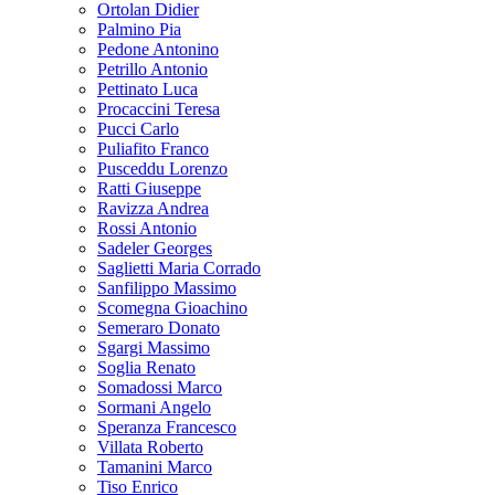
Ortolan Didier
Palmino Pia
Pedone Antonino
Petrillo Antonio
Pettinato Luca
Procaccini Teresa
Pucci Carlo
Puliafito Franco
Pusceddu Lorenzo
Ratti Giuseppe
Ravizza Andrea
Rossi Antonio
Sadeler Georges
Saglietti Maria Corrado
Sanfilippo Massimo
Scomegna Gioachino
Semeraro Donato
Sgargi Massimo
Soglia Renato
Somadossi Marco
Sormani Angelo
Speranza Francesco
Villata Roberto
Tamanini Marco
Tiso Enrico