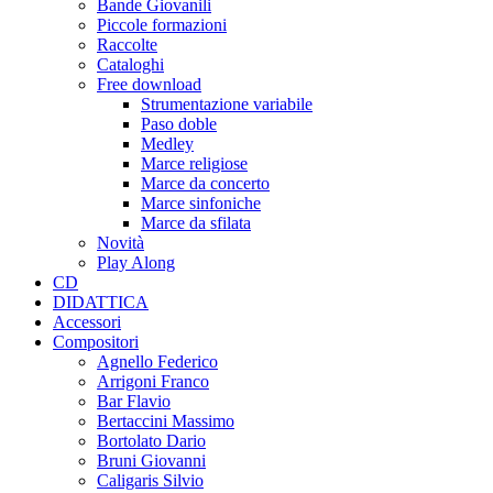
Bande Giovanili
Piccole formazioni
Raccolte
Cataloghi
Free download
Strumentazione variabile
Paso doble
Medley
Marce religiose
Marce da concerto
Marce sinfoniche
Marce da sfilata
Novità
Play Along
CD
DIDATTICA
Accessori
Compositori
Agnello Federico
Arrigoni Franco
Bar Flavio
Bertaccini Massimo
Bortolato Dario
Bruni Giovanni
Caligaris Silvio