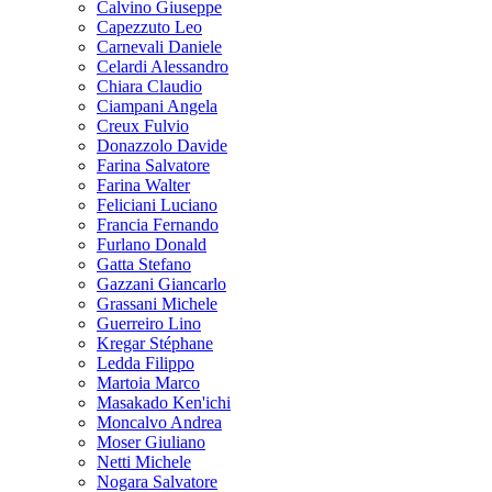
Calvino Giuseppe
Capezzuto Leo
Carnevali Daniele
Celardi Alessandro
Chiara Claudio
Ciampani Angela
Creux Fulvio
Donazzolo Davide
Farina Salvatore
Farina Walter
Feliciani Luciano
Francia Fernando
Furlano Donald
Gatta Stefano
Gazzani Giancarlo
Grassani Michele
Guerreiro Lino
Kregar Stéphane
Ledda Filippo
Martoia Marco
Masakado Ken'ichi
Moncalvo Andrea
Moser Giuliano
Netti Michele
Nogara Salvatore