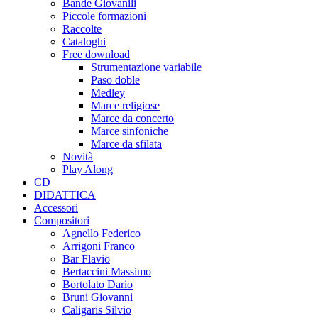
Bande Giovanili
Piccole formazioni
Raccolte
Cataloghi
Free download
Strumentazione variabile
Paso doble
Medley
Marce religiose
Marce da concerto
Marce sinfoniche
Marce da sfilata
Novità
Play Along
CD
DIDATTICA
Accessori
Compositori
Agnello Federico
Arrigoni Franco
Bar Flavio
Bertaccini Massimo
Bortolato Dario
Bruni Giovanni
Caligaris Silvio