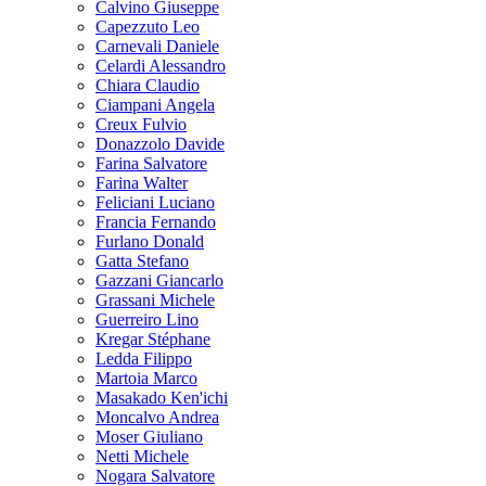
Calvino Giuseppe
Capezzuto Leo
Carnevali Daniele
Celardi Alessandro
Chiara Claudio
Ciampani Angela
Creux Fulvio
Donazzolo Davide
Farina Salvatore
Farina Walter
Feliciani Luciano
Francia Fernando
Furlano Donald
Gatta Stefano
Gazzani Giancarlo
Grassani Michele
Guerreiro Lino
Kregar Stéphane
Ledda Filippo
Martoia Marco
Masakado Ken'ichi
Moncalvo Andrea
Moser Giuliano
Netti Michele
Nogara Salvatore