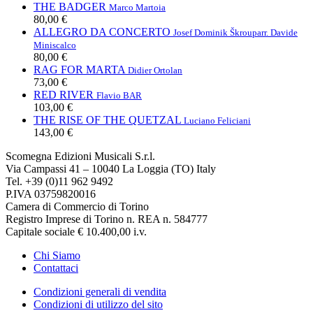
THE BADGER
Marco Martoia
80,00 €
ALLEGRO DA CONCERTO
Josef Dominik Škroup
arr. Davide
Miniscalco
80,00 €
RAG FOR MARTA
Didier Ortolan
73,00 €
RED RIVER
Flavio BAR
103,00 €
THE RISE OF THE QUETZAL
Luciano Feliciani
143,00 €
Scomegna Edizioni Musicali S.r.l.
Via Campassi 41 – 10040 La Loggia (TO) Italy
Tel. +39 (0)11 962 9492
P.IVA 03759820016
Camera di Commercio di Torino
Registro Imprese di Torino n. REA n. 584777
Capitale sociale € 10.400,00 i.v.
Chi Siamo
Contattaci
Condizioni generali di vendita
Condizioni di utilizzo del sito