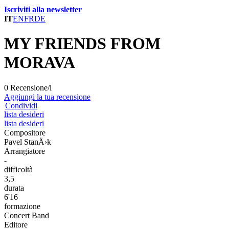
Iscriviti alla newsletter
IT
EN
FR
DE
MY FRIENDS FROM
MORAVA
0 Recensione/i
Aggiungi la tua recensione
Condividi
lista desideri
lista desideri
Compositore
Pavel StanÄ›k
Arrangiatore
-
difficoltà
3,5
durata
6'16
formazione
Concert Band
Editore