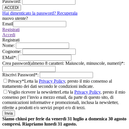
Password
:
ACCEDI
Hai dimenticato la password? Recuperala
nuovo utente?
Email
Registrati
Accedi
Registrati
Nome
:
Cognome
:
EMail
*
:
Crea password(almeno 8 caratteri: Maiuscole, minuscole, numeri)
*
:
Riscrivi Password
*
:
Privacy*
Letta la
Privacy Policy
, presto il mio consenso al
trattamento dei dati secondo le condizioni indicate.
Voglio ricevere la newsletter
Letta la
Privacy Policy
, presto il mio
consenso per l’invio a mezzo email, da parte di questo sito, di
comunicazioni informative e promozionali, inclusa la newsletter,
riferite a prodotti e/o servizi propri e/o di terzi.
Invia
Siamo chiusi per ferie da venerdì 31 luglio a domenica 30 agosto
compresi. Riapriamo lunedì 31 agosto.