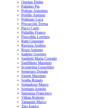
Ortolan Didier
Palmino Pia
Pedone Antonino
Petrillo Antonio
Pettinato Luca
Procaccini Teresa
Pucci Carlo
Puliafito Franco
Pusceddu Lorenzo
Ratti Giuseppe
Ravizza Andrea
Rossi Antonio
Sadeler Georges
Saglietti Maria Corrado
Sanfilippo Massimo
Scomegna Gioachino
Semeraro Donato
Sgargi Massimo
Soglia Renato
Somadossi Marco
Sormani Angelo
Speranza Francesco
Villata Roberto
Tamanini Marco
Tiso Enrico