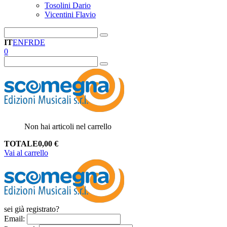
Tosolini Dario
Vicentini Flavio
IT
EN
FR
DE
0
Non hai articoli nel carrello
TOTALE
0,00
€
Vai al carrello
sei già registrato?
Email
: