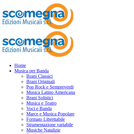
Home
Musica per Banda
Brani Classici
Brani Originali
Pop Rock e Sempreverdi
Musica Latino Americana
Brani Solistici
Musica e Teatro
Voci e Banda
Marce e Musica Popolare
Formato Librettabile
Strumentazione variabile
Musiche Natalizie