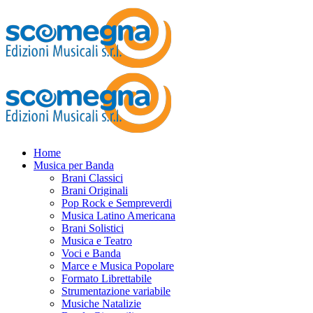
Home
Musica per Banda
Brani Classici
Brani Originali
Pop Rock e Sempreverdi
Musica Latino Americana
Brani Solistici
Musica e Teatro
Voci e Banda
Marce e Musica Popolare
Formato Librettabile
Strumentazione variabile
Musiche Natalizie