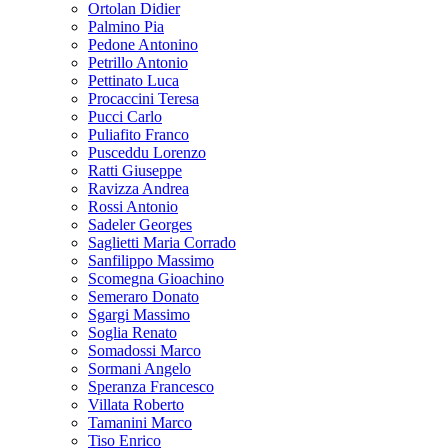
Ortolan Didier
Palmino Pia
Pedone Antonino
Petrillo Antonio
Pettinato Luca
Procaccini Teresa
Pucci Carlo
Puliafito Franco
Pusceddu Lorenzo
Ratti Giuseppe
Ravizza Andrea
Rossi Antonio
Sadeler Georges
Saglietti Maria Corrado
Sanfilippo Massimo
Scomegna Gioachino
Semeraro Donato
Sgargi Massimo
Soglia Renato
Somadossi Marco
Sormani Angelo
Speranza Francesco
Villata Roberto
Tamanini Marco
Tiso Enrico