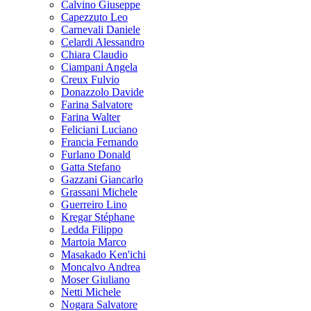
Calvino Giuseppe
Capezzuto Leo
Carnevali Daniele
Celardi Alessandro
Chiara Claudio
Ciampani Angela
Creux Fulvio
Donazzolo Davide
Farina Salvatore
Farina Walter
Feliciani Luciano
Francia Fernando
Furlano Donald
Gatta Stefano
Gazzani Giancarlo
Grassani Michele
Guerreiro Lino
Kregar Stéphane
Ledda Filippo
Martoia Marco
Masakado Ken'ichi
Moncalvo Andrea
Moser Giuliano
Netti Michele
Nogara Salvatore