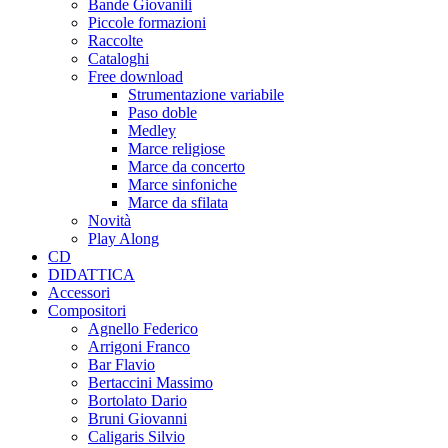
Bande Giovanili
Piccole formazioni
Raccolte
Cataloghi
Free download
Strumentazione variabile
Paso doble
Medley
Marce religiose
Marce da concerto
Marce sinfoniche
Marce da sfilata
Novità
Play Along
CD
DIDATTICA
Accessori
Compositori
Agnello Federico
Arrigoni Franco
Bar Flavio
Bertaccini Massimo
Bortolato Dario
Bruni Giovanni
Caligaris Silvio