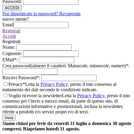
Password
:
ACCEDI
Hai dimenticato la password? Recuperala
nuovo utente?
Email
Registrati
Accedi
Registrati
Nome
:
Cognome
:
EMail
*
:
Crea password(almeno 8 caratteri: Maiuscole, minuscole, numeri)
*
:
Riscrivi Password
*
:
Privacy*
Letta la
Privacy Policy
, presto il mio consenso al
trattamento dei dati secondo le condizioni indicate.
Voglio ricevere la newsletter
Letta la
Privacy Policy
, presto il mio
consenso per l’invio a mezzo email, da parte di questo sito, di
comunicazioni informative e promozionali, inclusa la newsletter,
riferite a prodotti e/o servizi propri e/o di terzi.
Invia
Siamo chiusi per ferie da venerdì 31 luglio a domenica 30 agosto
compresi. Riapriamo lunedì 31 agosto.