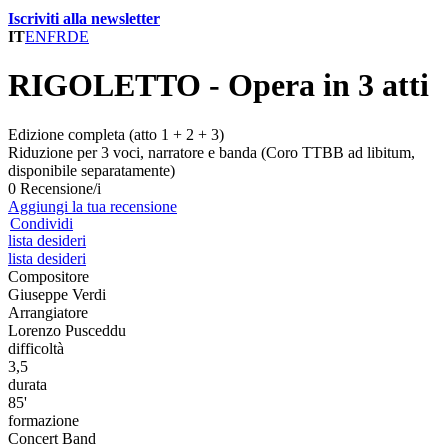
Iscriviti alla newsletter
IT
EN
FR
DE
RIGOLETTO - Opera in 3 atti
Edizione completa (atto 1 + 2 + 3)
Riduzione per 3 voci, narratore e banda (Coro TTBB ad libitum,
disponibile separatamente)
0 Recensione/i
Aggiungi la tua recensione
Condividi
lista desideri
lista desideri
Compositore
Giuseppe Verdi
Arrangiatore
Lorenzo Pusceddu
difficoltà
3,5
durata
85'
formazione
Concert Band