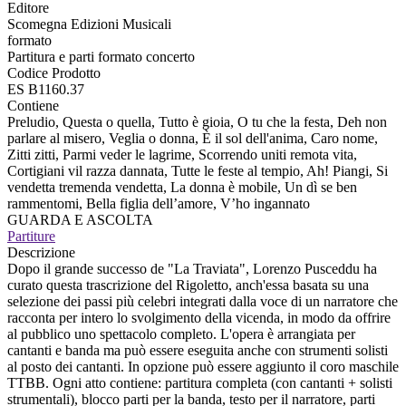
Editore
Scomegna Edizioni Musicali
formato
Partitura e parti formato concerto
Codice Prodotto
ES B1160.37
Contiene
Preludio, Questa o quella, Tutto è gioia, O tu che la festa, Deh non
parlare al misero, Veglia o donna, È il sol dell'anima, Caro nome,
Zitti zitti, Parmi veder le lagrime, Scorrendo uniti remota vita,
Cortigiani vil razza dannata, Tutte le feste al tempio, Ah! Piangi, Si
vendetta tremenda vendetta, La donna è mobile, Un dì se ben
rammentomi, Bella figlia dell’amore, V’ho ingannato
GUARDA E ASCOLTA
Partiture
Descrizione
Dopo il grande successo de "La Traviata", Lorenzo Pusceddu ha
curato questa trascrizione del Rigoletto, anch'essa basata su una
selezione dei passi più celebri integrati dalla voce di un narratore che
racconta per intero lo svolgimento della vicenda, in modo da offrire
al pubblico uno spettacolo completo. L'opera è arrangiata per
cantanti e banda ma può essere eseguita anche con strumenti solisti
al posto dei cantanti. In opzione può essere aggiunto il coro maschile
TTBB. Ogni atto contiene: partitura completa (con cantanti + solisti
strumentali), blocco parti per la banda, testo per il narratore, parti