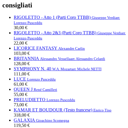
consigliati
RIGOLETTO - Atto 1 (Parti Coro TTBB)
Giuseppe Verdi
arr.
Lorenzo Pusceddu
30,00 €
RIGOLETTO - Atto 2&3 (Parti Coro TTBB)
Giuseppe Verdi
arr.
Lorenzo Pusceddu
22,00 €
LICORICE FANTASY
Alexandre Carlin
103,00 €
BRITANNIA
Alessandro Vessella
arr. Alessandro Celardi
128,00 €
SYMPHONY N. 40
W.A. Mozart
arr. Michele NETTI
111,00 €
LUCE
Lorenzo Pusceddu
61,00 €
QUEEN J
René Camilleri
55,00 €
PRELUDIETTO
Lorenzo Pusceddu
73,00 €
KAMAR ET BOUDOUR (Testo francese)
Enrico Tiso
318,00 €
GALAXIA
Gioachino Scomegna
119,50 €