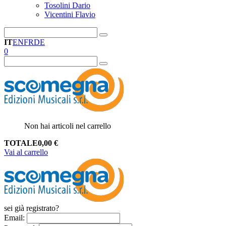
Tosolini Dario
Vicentini Flavio
IT
EN
FR
DE
0
Non hai articoli nel carrello
TOTALE
0,00
€
Vai al carrello
sei già registrato?
Email
: