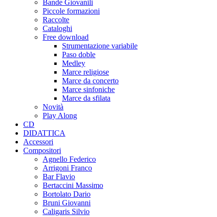
Bande Giovanili
Piccole formazioni
Raccolte
Cataloghi
Free download
Strumentazione variabile
Paso doble
Medley
Marce religiose
Marce da concerto
Marce sinfoniche
Marce da sfilata
Novità
Play Along
CD
DIDATTICA
Accessori
Compositori
Agnello Federico
Arrigoni Franco
Bar Flavio
Bertaccini Massimo
Bortolato Dario
Bruni Giovanni
Caligaris Silvio