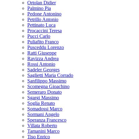
Ortolan Didier
Palmino Pia
Pedone Antonino
Petrillo Antonio
Pettinato Luca
Procaccini Teresa
Pucci Carlo
Puliafito Franco
Pusceddu Lorenzo
Ratti Giuseppe
Ravizza Andrea
Rossi Antonio
Sadeler Georges
Saglietti Maria Corrado
Sanfilippo Massimo
Scomegna Gioachino
Semeraro Donato
Sgargi Massimo
Soglia Renato
Somadossi Marco
Sormani Angelo
Speranza Francesco
Villata Roberto
Tamanini Marco
Tiso Enrico