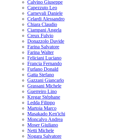
Calvino Giuseppe
Capezzuto Leo
Carnevali Daniele
Celardi Alessandro
Chiara Claudio
Ciampani Angela
Creux Fulvio
Donazzolo Davide
Farina Salvatore
Farina Walter
Feliciani Luciano
Francia Fernando
Furlano Donald
Gatta Stefano
Gazzani Giancarlo
Grassani Michele
Guerreiro Lino
Kregar Stéphane
Ledda Filippo
Martoia Marco
Masakado Ken'ichi
Moncalvo Andrea
Moser Giuliano
Netti Michele
Nogara Salvatore