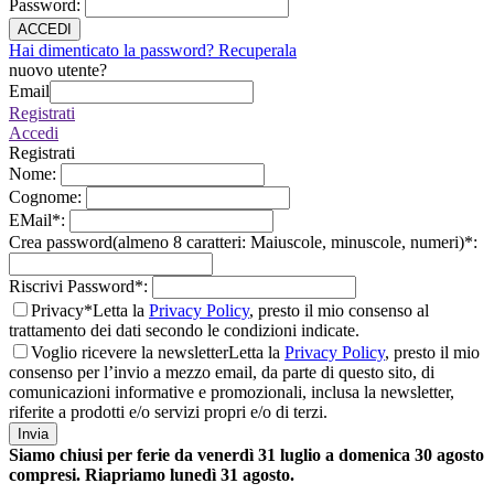
Password
:
ACCEDI
Hai dimenticato la password? Recuperala
nuovo utente?
Email
Registrati
Accedi
Registrati
Nome
:
Cognome
:
EMail
*
:
Crea password(almeno 8 caratteri: Maiuscole, minuscole, numeri)
*
:
Riscrivi Password
*
:
Privacy*
Letta la
Privacy Policy
, presto il mio consenso al
trattamento dei dati secondo le condizioni indicate.
Voglio ricevere la newsletter
Letta la
Privacy Policy
, presto il mio
consenso per l’invio a mezzo email, da parte di questo sito, di
comunicazioni informative e promozionali, inclusa la newsletter,
riferite a prodotti e/o servizi propri e/o di terzi.
Invia
Siamo chiusi per ferie da venerdì 31 luglio a domenica 30 agosto
compresi. Riapriamo lunedì 31 agosto.