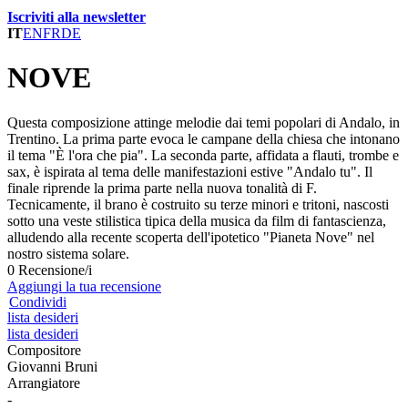
Iscriviti alla newsletter
IT
EN
FR
DE
NOVE
Questa composizione attinge melodie dai temi popolari di Andalo, in
Trentino. La prima parte evoca le campane della chiesa che intonano
il tema "È l'ora che pia". La seconda parte, affidata a flauti, trombe e
sax, è ispirata al tema delle manifestazioni estive "Andalo tu". Il
finale riprende la prima parte nella nuova tonalità di F.
Tecnicamente, il brano è costruito su terze minori e tritoni, nascosti
sotto una veste stilistica tipica della musica da film di fantascienza,
alludendo alla recente scoperta dell'ipotetico "Pianeta Nove" nel
nostro sistema solare.
0 Recensione/i
Aggiungi la tua recensione
Condividi
lista desideri
lista desideri
Compositore
Giovanni Bruni
Arrangiatore
-