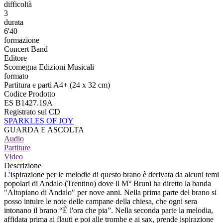
difficoltà
3
durata
6'40
formazione
Concert Band
Editore
Scomegna Edizioni Musicali
formato
Partitura e parti A4+ (24 x 32 cm)
Codice Prodotto
ES B1427.19A
Registrato sul CD
SPARKLES OF JOY
GUARDA E ASCOLTA
Audio
Partiture
Video
Descrizione
L'ispirazione per le melodie di questo brano è derivata da alcuni temi
popolari di Andalo (Trentino) dove il M° Bruni ha diretto la banda
"Altopiano di Andalo" per nove anni. Nella prima parte del brano si
posso intuire le note delle campane della chiesa, che ogni sera
intonano il brano “È l'ora che pia”. Nella seconda parte la melodia,
affidata prima ai flauti e poi alle trombe e ai sax, prende ispirazione