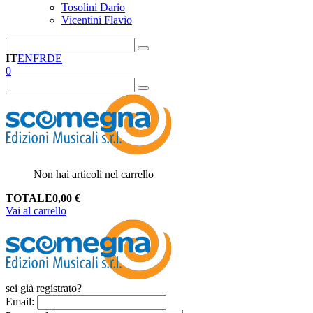
Tosolini Dario
Vicentini Flavio
IT
EN
FR
DE
0
Non hai articoli nel carrello
TOTALE
0,00
€
Vai al carrello
sei già registrato?
Email
: