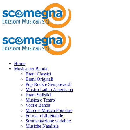
Home
Musica per Banda
Brani Classici
Brani Originali
Pop Rock e Sempreverdi
Musica Latino Americana
Brani Solistici
Musica e Teatro
Voci e Banda
Marce e Musica Popolare
Formato Librettabile
Strumentazione variabile
Musiche Natalizie