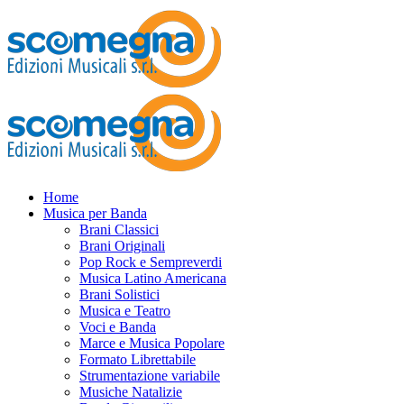
Home
Musica per Banda
Brani Classici
Brani Originali
Pop Rock e Sempreverdi
Musica Latino Americana
Brani Solistici
Musica e Teatro
Voci e Banda
Marce e Musica Popolare
Formato Librettabile
Strumentazione variabile
Musiche Natalizie