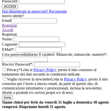
Password
:
ACCEDI
Hai dimenticato la password? Recuperala
nuovo utente?
Email
Registrati
Accedi
Registrati
Nome
:
Cognome
:
EMail
*
:
Crea password(almeno 8 caratteri: Maiuscole, minuscole, numeri)
*
:
Riscrivi Password
*
:
Privacy*
Letta la
Privacy Policy
, presto il mio consenso al
trattamento dei dati secondo le condizioni indicate.
Voglio ricevere la newsletter
Letta la
Privacy Policy
, presto il mio
consenso per l’invio a mezzo email, da parte di questo sito, di
comunicazioni informative e promozionali, inclusa la newsletter,
riferite a prodotti e/o servizi propri e/o di terzi.
Invia
Siamo chiusi per ferie da venerdì 31 luglio a domenica 30 agosto
compresi. Riapriamo lunedì 31 agosto.