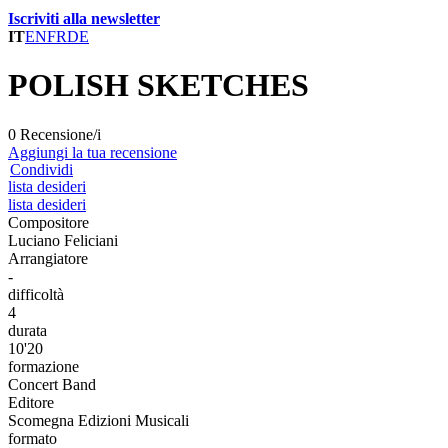
Iscriviti alla newsletter
IT
EN
FR
DE
POLISH SKETCHES
0 Recensione/i
Aggiungi la tua recensione
Condividi
lista desideri
lista desideri
Compositore
Luciano Feliciani
Arrangiatore
-
difficoltà
4
durata
10'20
formazione
Concert Band
Editore
Scomegna Edizioni Musicali
formato