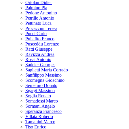
Ortolan Didier
Palmino Pia
Pedone Antonino
Petrillo Antonio
Pettinato Luca
Procaccini Teresa
Pucci Carlo
Puliafito Franco
Pusceddu Lorenzo
Ratti Giuseppe
Ravizza Andrea
Rossi Antonio
Sadeler Georges
Saglietti Maria Corrado
Sanfilippo Massimo
Scomegna Gioachino
Semeraro Donato
Sgargi Massimo
Soglia Renato
Somadossi Marco
Sormani Angelo
Speranza Francesco
Villata Roberto
Tamanini Marco
Tiso Enrico