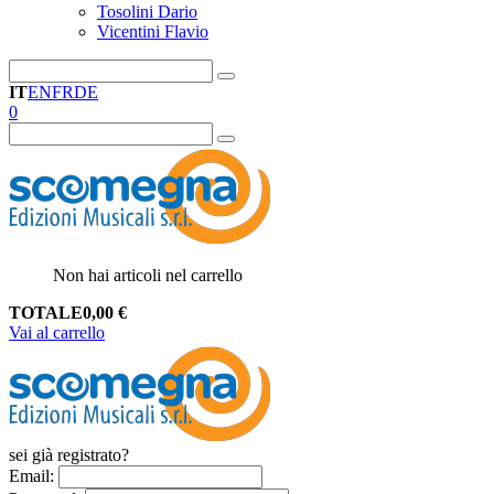
Tosolini Dario
Vicentini Flavio
IT
EN
FR
DE
0
Non hai articoli nel carrello
TOTALE
0,00
€
Vai al carrello
sei già registrato?
Email
: