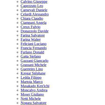
Calvino Giuseppe
Capezzuto Leo
Carnevali Daniele
Celardi Alessandro
Chiara Claudio
Ciampani Angela
Creux Fulvio
Donazzolo Davide
Farina Salvatore
Farina Walter
Feliciani Luciano
Francia Fernando
Furlano Donald
Gatta Stefano
Gazzani Giancarlo
Grassani Michele
Guerreiro Lino
Kregar Stéphane
Ledda Filippo
Martoia Marco
Masakado Ken'ichi
Moncalvo Andrea
Moser Giuliano
Netti Michele
Nogara Salvatore