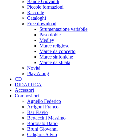
Bande Giovanili
Piccole formazioni
Raccolte
Cataloghi
Free download
Strumentazione variabile
Paso doble
Medley
Marce religiose
Marce da concerto
Marce sinfoniche
Marce da sfilata
Novità
Play Along
CD
DIDATTICA
Accessori
Compositori
Agnello Federico
Arrigoni Franco
Bar Flavio
Bertaccini Massimo
Bortolato Dario
Bruni Giovanni
Caligaris Silvio