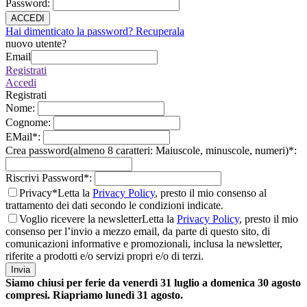
Password
:
ACCEDI
Hai dimenticato la password? Recuperala
nuovo utente?
Email
Registrati
Accedi
Registrati
Nome
:
Cognome
:
EMail
*
:
Crea password(almeno 8 caratteri: Maiuscole, minuscole, numeri)
*
:
Riscrivi Password
*
:
Privacy*
Letta la
Privacy Policy
, presto il mio consenso al
trattamento dei dati secondo le condizioni indicate.
Voglio ricevere la newsletter
Letta la
Privacy Policy
, presto il mio
consenso per l’invio a mezzo email, da parte di questo sito, di
comunicazioni informative e promozionali, inclusa la newsletter,
riferite a prodotti e/o servizi propri e/o di terzi.
Invia
Siamo chiusi per ferie da venerdì 31 luglio a domenica 30 agosto
compresi. Riapriamo lunedì 31 agosto.