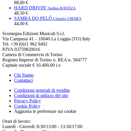
88,00 €
HARD DRIVIN'
Andrea RAVIZZA
48,50 €
SAMBA DO PELÔ
Claudio CHIARA
44,00 €
Scomegna Edizioni Musicali S.r.l.
Via Campassi 41 – 10040 La Loggia (TO) Italy
Tel. +39 (0)11 962 9492
P.IVA 03759820016
Camera di Commercio di Torino
Registro Imprese di Torino n. REA n. 584777
Capitale sociale € 10.400,00 i.v.
Chi Siamo
Contattaci
Condizioni generali di vendita
Condizioni di utilizzo del sito
Privacy Policy
Cookie Policy
Aggiorna le preferenze sui cookie
Orari di lavoro:
Lunedì - Giovedì: 8:30/13:00 - 13:30/17:00