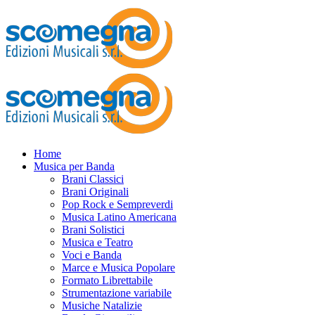
Home
Musica per Banda
Brani Classici
Brani Originali
Pop Rock e Sempreverdi
Musica Latino Americana
Brani Solistici
Musica e Teatro
Voci e Banda
Marce e Musica Popolare
Formato Librettabile
Strumentazione variabile
Musiche Natalizie