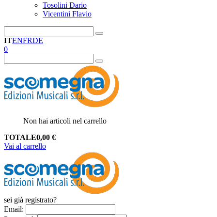
Tosolini Dario
Vicentini Flavio
IT
EN
FR
DE
0
Non hai articoli nel carrello
TOTALE
0,00
€
Vai al carrello
sei già registrato?
Email
: