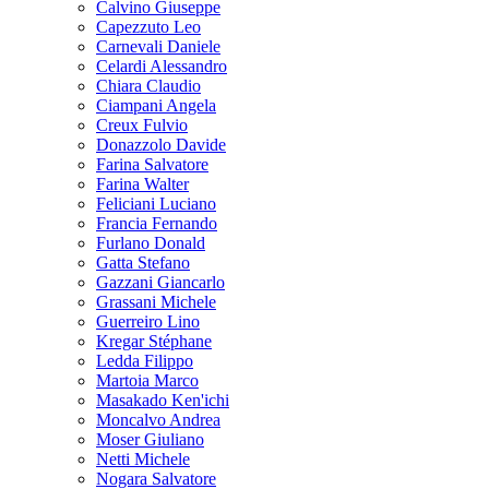
Calvino Giuseppe
Capezzuto Leo
Carnevali Daniele
Celardi Alessandro
Chiara Claudio
Ciampani Angela
Creux Fulvio
Donazzolo Davide
Farina Salvatore
Farina Walter
Feliciani Luciano
Francia Fernando
Furlano Donald
Gatta Stefano
Gazzani Giancarlo
Grassani Michele
Guerreiro Lino
Kregar Stéphane
Ledda Filippo
Martoia Marco
Masakado Ken'ichi
Moncalvo Andrea
Moser Giuliano
Netti Michele
Nogara Salvatore