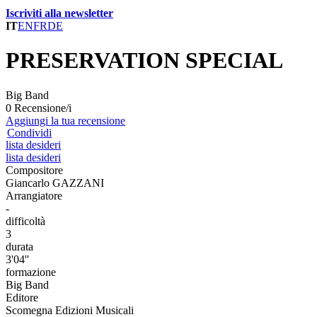
Iscriviti alla newsletter
IT
EN
FR
DE
PRESERVATION SPECIAL
Big Band
0 Recensione/i
Aggiungi la tua recensione
Condividi
lista desideri
lista desideri
Compositore
Giancarlo GAZZANI
Arrangiatore
-
difficoltà
3
durata
3'04''
formazione
Big Band
Editore
Scomegna Edizioni Musicali