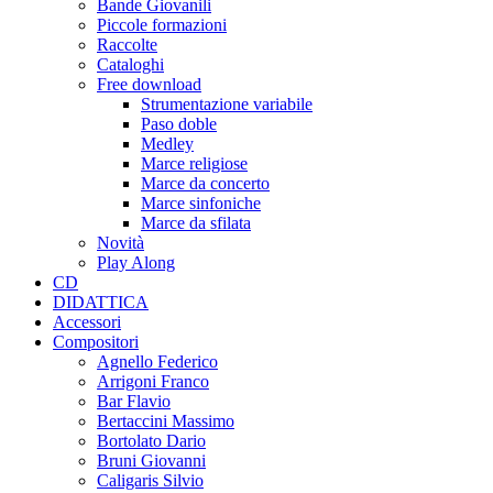
Bande Giovanili
Piccole formazioni
Raccolte
Cataloghi
Free download
Strumentazione variabile
Paso doble
Medley
Marce religiose
Marce da concerto
Marce sinfoniche
Marce da sfilata
Novità
Play Along
CD
DIDATTICA
Accessori
Compositori
Agnello Federico
Arrigoni Franco
Bar Flavio
Bertaccini Massimo
Bortolato Dario
Bruni Giovanni
Caligaris Silvio