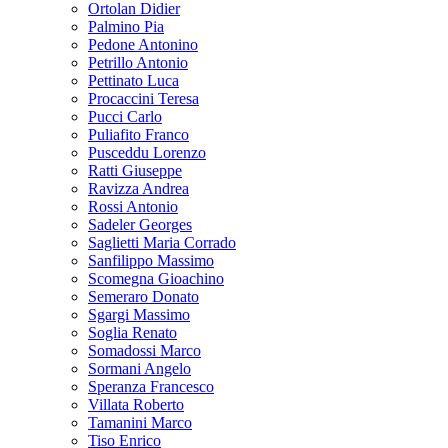
Ortolan Didier
Palmino Pia
Pedone Antonino
Petrillo Antonio
Pettinato Luca
Procaccini Teresa
Pucci Carlo
Puliafito Franco
Pusceddu Lorenzo
Ratti Giuseppe
Ravizza Andrea
Rossi Antonio
Sadeler Georges
Saglietti Maria Corrado
Sanfilippo Massimo
Scomegna Gioachino
Semeraro Donato
Sgargi Massimo
Soglia Renato
Somadossi Marco
Sormani Angelo
Speranza Francesco
Villata Roberto
Tamanini Marco
Tiso Enrico