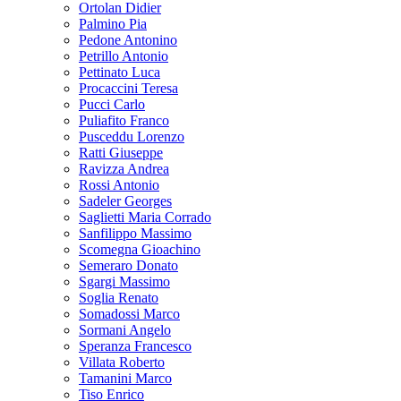
Ortolan Didier
Palmino Pia
Pedone Antonino
Petrillo Antonio
Pettinato Luca
Procaccini Teresa
Pucci Carlo
Puliafito Franco
Pusceddu Lorenzo
Ratti Giuseppe
Ravizza Andrea
Rossi Antonio
Sadeler Georges
Saglietti Maria Corrado
Sanfilippo Massimo
Scomegna Gioachino
Semeraro Donato
Sgargi Massimo
Soglia Renato
Somadossi Marco
Sormani Angelo
Speranza Francesco
Villata Roberto
Tamanini Marco
Tiso Enrico