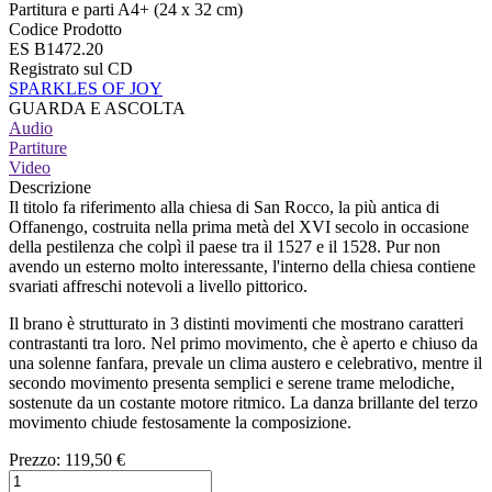
Partitura e parti A4+ (24 x 32 cm)
Codice Prodotto
ES B1472.20
Registrato sul CD
SPARKLES OF JOY
GUARDA E ASCOLTA
Audio
Partiture
Video
Descrizione
Il titolo fa riferimento alla chiesa di San Rocco, la più antica di
Offanengo, costruita nella prima metà del XVI secolo in occasione
della pestilenza che colpì il paese tra il 1527 e il 1528. Pur non
avendo un esterno molto interessante, l'interno della chiesa contiene
svariati affreschi notevoli a livello pittorico.
Il brano è strutturato in 3 distinti movimenti che mostrano caratteri
contrastanti tra loro. Nel primo movimento, che è aperto e chiuso da
una solenne fanfara, prevale un clima austero e celebrativo, mentre il
secondo movimento presenta semplici e serene trame melodiche,
sostenute da un costante motore ritmico. La danza brillante del terzo
movimento chiude festosamente la composizione.
Prezzo:
119,50 €