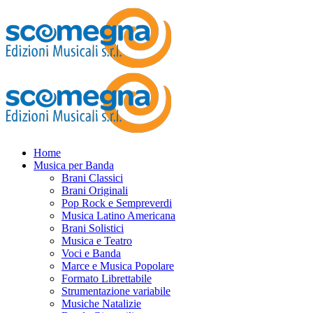
Home
Musica per Banda
Brani Classici
Brani Originali
Pop Rock e Sempreverdi
Musica Latino Americana
Brani Solistici
Musica e Teatro
Voci e Banda
Marce e Musica Popolare
Formato Librettabile
Strumentazione variabile
Musiche Natalizie