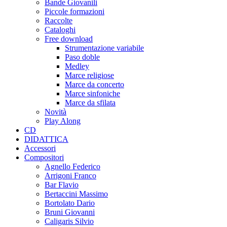
Bande Giovanili
Piccole formazioni
Raccolte
Cataloghi
Free download
Strumentazione variabile
Paso doble
Medley
Marce religiose
Marce da concerto
Marce sinfoniche
Marce da sfilata
Novità
Play Along
CD
DIDATTICA
Accessori
Compositori
Agnello Federico
Arrigoni Franco
Bar Flavio
Bertaccini Massimo
Bortolato Dario
Bruni Giovanni
Caligaris Silvio