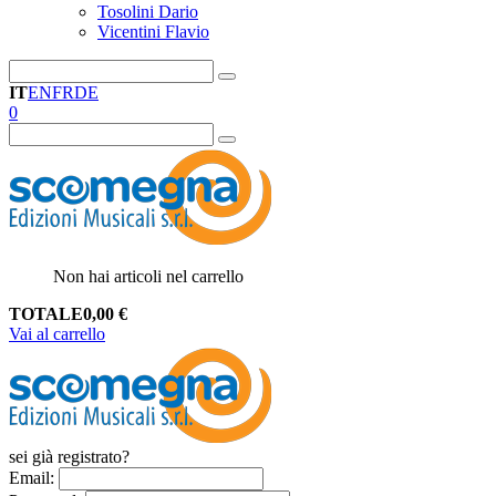
Tosolini Dario
Vicentini Flavio
IT
EN
FR
DE
0
Non hai articoli nel carrello
TOTALE
0,00
€
Vai al carrello
sei già registrato?
Email
: