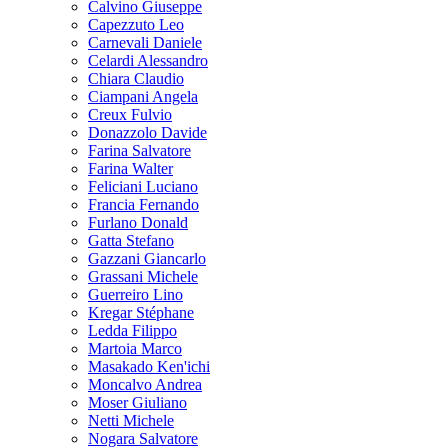
Calvino Giuseppe
Capezzuto Leo
Carnevali Daniele
Celardi Alessandro
Chiara Claudio
Ciampani Angela
Creux Fulvio
Donazzolo Davide
Farina Salvatore
Farina Walter
Feliciani Luciano
Francia Fernando
Furlano Donald
Gatta Stefano
Gazzani Giancarlo
Grassani Michele
Guerreiro Lino
Kregar Stéphane
Ledda Filippo
Martoia Marco
Masakado Ken'ichi
Moncalvo Andrea
Moser Giuliano
Netti Michele
Nogara Salvatore