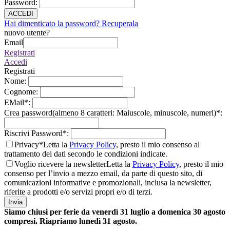
Password
:
ACCEDI
Hai dimenticato la password? Recuperala
nuovo utente?
Email
Registrati
Accedi
Registrati
Nome
:
Cognome
:
EMail
*
:
Crea password(almeno 8 caratteri: Maiuscole, minuscole, numeri)
*
:
Riscrivi Password
*
:
Privacy*
Letta la
Privacy Policy
, presto il mio consenso al
trattamento dei dati secondo le condizioni indicate.
Voglio ricevere la newsletter
Letta la
Privacy Policy
, presto il mio
consenso per l’invio a mezzo email, da parte di questo sito, di
comunicazioni informative e promozionali, inclusa la newsletter,
riferite a prodotti e/o servizi propri e/o di terzi.
Invia
Siamo chiusi per ferie da venerdì 31 luglio a domenica 30 agosto
compresi. Riapriamo lunedì 31 agosto.