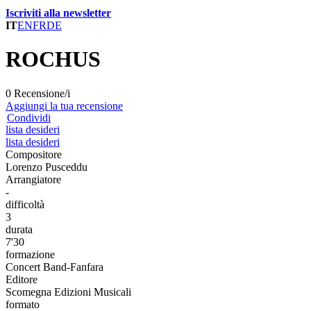
Iscriviti alla newsletter
IT
EN
FR
DE
ROCHUS
0 Recensione/i
Aggiungi la tua recensione
Condividi
lista desideri
lista desideri
Compositore
Lorenzo Pusceddu
Arrangiatore
-
difficoltà
3
durata
7'30
formazione
Concert Band-Fanfara
Editore
Scomegna Edizioni Musicali
formato