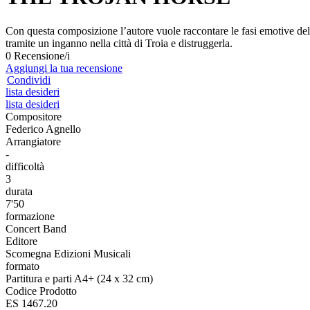
Con questa composizione l’autore vuole raccontare le fasi emotive dell
tramite un inganno nella città di Troia e distruggerla.
0 Recensione/i
Aggiungi la tua recensione
Condividi
lista desideri
lista desideri
Compositore
Federico Agnello
Arrangiatore
-
difficoltà
3
durata
7'50
formazione
Concert Band
Editore
Scomegna Edizioni Musicali
formato
Partitura e parti A4+ (24 x 32 cm)
Codice Prodotto
ES 1467.20