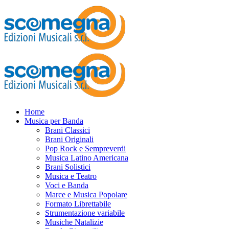
Home
Musica per Banda
Brani Classici
Brani Originali
Pop Rock e Sempreverdi
Musica Latino Americana
Brani Solistici
Musica e Teatro
Voci e Banda
Marce e Musica Popolare
Formato Librettabile
Strumentazione variabile
Musiche Natalizie