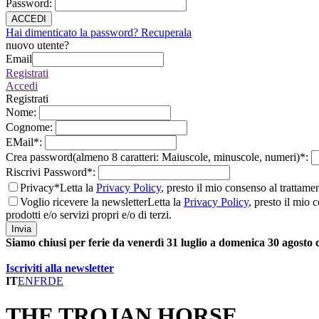
Password
:
ACCEDI
Hai dimenticato la password? Recuperala
nuovo utente?
Email
Registrati
Accedi
Registrati
Nome
:
Cognome
:
EMail
*
:
Crea password(almeno 8 caratteri: Maiuscole, minuscole, numeri)
*
:
Riscrivi Password
*
:
Privacy*
Letta la
Privacy Policy
, presto il mio consenso al trattame
Voglio ricevere la newsletter
Letta la
Privacy Policy
, presto il mio 
prodotti e/o servizi propri e/o di terzi.
Invia
Siamo chiusi per ferie da venerdì 31 luglio a domenica 30 agosto
Iscriviti alla newsletter
IT
EN
FR
DE
THE TROJAN HORSE