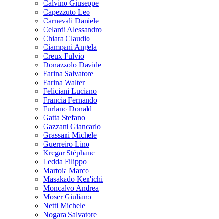
Calvino Giuseppe
Capezzuto Leo
Carnevali Daniele
Celardi Alessandro
Chiara Claudio
Ciampani Angela
Creux Fulvio
Donazzolo Davide
Farina Salvatore
Farina Walter
Feliciani Luciano
Francia Fernando
Furlano Donald
Gatta Stefano
Gazzani Giancarlo
Grassani Michele
Guerreiro Lino
Kregar Stéphane
Ledda Filippo
Martoia Marco
Masakado Ken'ichi
Moncalvo Andrea
Moser Giuliano
Netti Michele
Nogara Salvatore