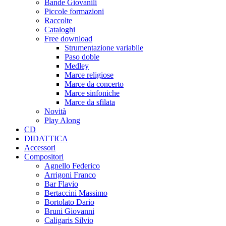
Bande Giovanili
Piccole formazioni
Raccolte
Cataloghi
Free download
Strumentazione variabile
Paso doble
Medley
Marce religiose
Marce da concerto
Marce sinfoniche
Marce da sfilata
Novità
Play Along
CD
DIDATTICA
Accessori
Compositori
Agnello Federico
Arrigoni Franco
Bar Flavio
Bertaccini Massimo
Bortolato Dario
Bruni Giovanni
Caligaris Silvio