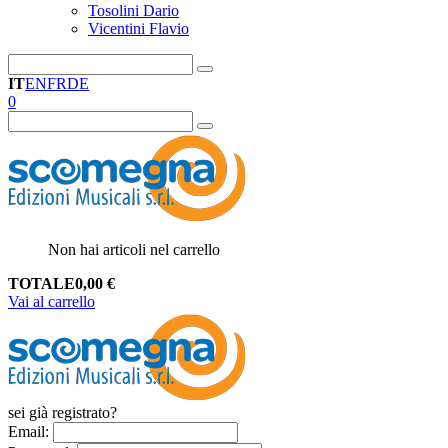
Tosolini Dario
Vicentini Flavio
IT
EN
FR
DE
0
Non hai articoli nel carrello
TOTALE
0,00
€
Vai al carrello
sei già registrato?
Email
: