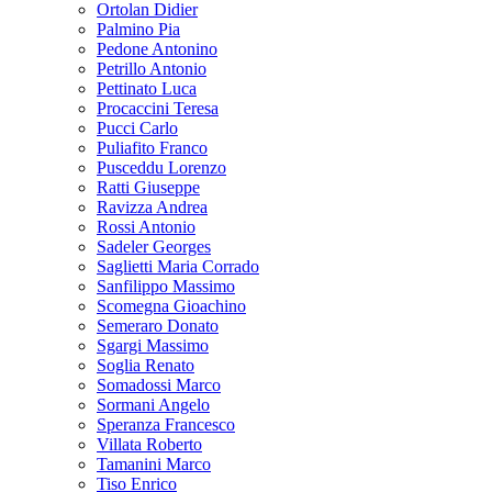
Ortolan Didier
Palmino Pia
Pedone Antonino
Petrillo Antonio
Pettinato Luca
Procaccini Teresa
Pucci Carlo
Puliafito Franco
Pusceddu Lorenzo
Ratti Giuseppe
Ravizza Andrea
Rossi Antonio
Sadeler Georges
Saglietti Maria Corrado
Sanfilippo Massimo
Scomegna Gioachino
Semeraro Donato
Sgargi Massimo
Soglia Renato
Somadossi Marco
Sormani Angelo
Speranza Francesco
Villata Roberto
Tamanini Marco
Tiso Enrico