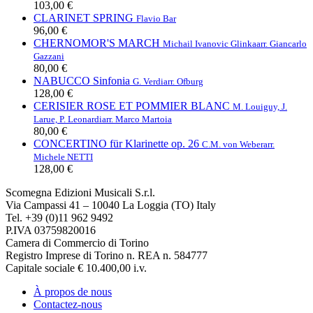
103,00 €
CLARINET SPRING
Flavio Bar
96,00 €
CHERNOMOR'S MARCH
Michail Ivanovic Glinka
arr. Giancarlo
Gazzani
80,00 €
NABUCCO Sinfonia
G. Verdi
arr. Ofburg
128,00 €
CERISIER ROSE ET POMMIER BLANC
M. Louiguy, J.
Larue, P. Leonardi
arr. Marco Martoia
80,00 €
CONCERTINO für Klarinette op. 26
C.M. von Weber
arr.
Michele NETTI
128,00 €
Scomegna Edizioni Musicali S.r.l.
Via Campassi 41 – 10040 La Loggia (TO) Italy
Tel. +39 (0)11 962 9492
P.IVA 03759820016
Camera di Commercio di Torino
Registro Imprese di Torino n. REA n. 584777
Capitale sociale € 10.400,00 i.v.
À propos de nous
Contactez-nous