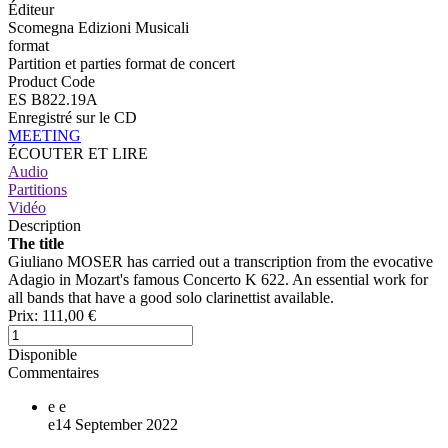
Éditeur
Scomegna Edizioni Musicali
format
Partition et parties format de concert
Product Code
ES B822.19A
Enregistré sur le CD
MEETING
ÉCOUTER ET LIRE
Audio
Partitions
Vidéo
Description
The title
Giuliano MOSER has carried out a transcription from the evocative
Adagio in Mozart's famous Concerto K 622. An essential work for
all bands that have a good solo clarinettist available.
Prix:
111,00 €
Disponible
Commentaires
e
e
e
14 September 2022