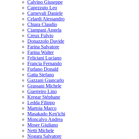
Calvino Giuseppe
Capezzuto Leo
Carnevali Daniele
Celardi Alessandro
Chiara Claudio
Ciampani Angela
Creux Fulvio
Donazzolo Davide
Farina Salvatore
Farina Walter
Feliciani Luciano
Francia Fernando
Furlano Donald
Gatta Stefano
Gazzani Giancarlo
Grassani Michele
Guerreiro Lino
Kregar Stéphane
Ledda Filippo
Martoia Marco
Masakado Ken'ichi
Moncalvo Andrea
Moser Giuliano
Netti Michele
Nogara Salvatore