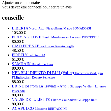
Ajouter un commentaire
Vous devez être connecté pour écrire un avis
conseillé
LIBERTANGO
Astor Piazzolla
arr. Marco SOMADOSSI
103,00 €
PLAYING LOVE
Ennio Morricone
arr. Lorenzo PUSCEDDU
80,00 €
CIAO FIRENZE
Various
arr. Renato Soglia
48,50 €
FIREFLY
Palmino PIA
61,00 €
SAMHAIN
Donald Furlano
80,00 €
NEL BLU DIPINTO DI BLU (Volare)
Domenico Modugno,
F.Migliacci
arr. Donato Semeraro
88,00 €
BRINDISI from La Traviata - Atto I
Giuseppe Verdi
arr. Lorenzo
Pusceddu
80,00 €
VALSE DE JULIETTE
Charles Gounod
arr. Giuseppe Ratti
80,00 €
ACAPULCO
Massimo BERTACCINI