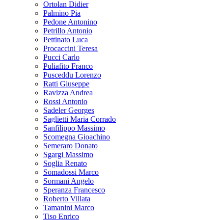
Ortolan Didier
Palmino Pia
Pedone Antonino
Petrillo Antonio
Pettinato Luca
Procaccini Teresa
Pucci Carlo
Puliafito Franco
Pusceddu Lorenzo
Ratti Giuseppe
Ravizza Andrea
Rossi Antonio
Sadeler Georges
Saglietti Maria Corrado
Sanfilippo Massimo
Scomegna Gioachino
Semeraro Donato
Sgargi Massimo
Soglia Renato
Somadossi Marco
Sormani Angelo
Speranza Francesco
Roberto Villata
Tamanini Marco
Tiso Enrico