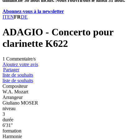
dimanche 30 août inclus. Nous rouvrirons le lundi 31 août.
Abonnez-vous à la newsletter
IT
EN
FR
DE
ADAGIO - Concerto pour
clarinette K622
1 Commentaire/s
Ajoutez votre avis
Partager
liste de souhaits
liste de souhaits
Compositeur
W.A. Mozart
Arrangeur
Giuliano MOSER
niveau
3
durée
6'31''
formation
Harmonie