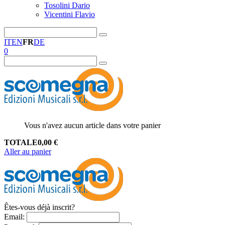
Tosolini Dario
Vicentini Flavio
IT
EN
FR
DE
0
Vous n'avez aucun article dans votre panier
TOTALE
0,00
€
Aller au panier
Êtes-vous déjà inscrit?
Email
: