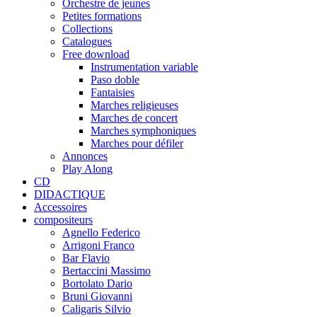
Orchestre de jeunes
Petites formations
Collections
Catalogues
Free download
Instrumentation variable
Paso doble
Fantaisies
Marches religieuses
Marches de concert
Marches symphoniques
Marches pour défiler
Annonces
Play Along
CD
DIDACTIQUE
Accessoires
compositeurs
Agnello Federico
Arrigoni Franco
Bar Flavio
Bertaccini Massimo
Bortolato Dario
Bruni Giovanni
Caligaris Silvio