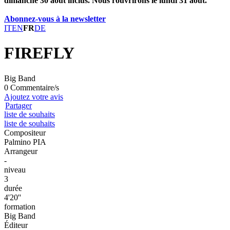
dimanche 30 août inclus. Nous rouvrirons le lundi 31 août.
Abonnez-vous à la newsletter
IT
EN
FR
DE
FIREFLY
Big Band
0 Commentaire/s
Ajoutez votre avis
Partager
liste de souhaits
liste de souhaits
Compositeur
Palmino PIA
Arrangeur
-
niveau
3
durée
4'20''
formation
Big Band
Éditeur