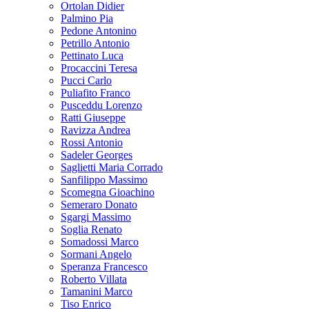
Ortolan Didier
Palmino Pia
Pedone Antonino
Petrillo Antonio
Pettinato Luca
Procaccini Teresa
Pucci Carlo
Puliafito Franco
Pusceddu Lorenzo
Ratti Giuseppe
Ravizza Andrea
Rossi Antonio
Sadeler Georges
Saglietti Maria Corrado
Sanfilippo Massimo
Scomegna Gioachino
Semeraro Donato
Sgargi Massimo
Soglia Renato
Somadossi Marco
Sormani Angelo
Speranza Francesco
Roberto Villata
Tamanini Marco
Tiso Enrico