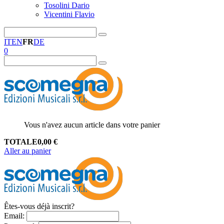
Tosolini Dario
Vicentini Flavio
IT
EN
FR
DE
0
Vous n'avez aucun article dans votre panier
TOTALE
0,00
€
Aller au panier
Êtes-vous déjà inscrit?
Email
: