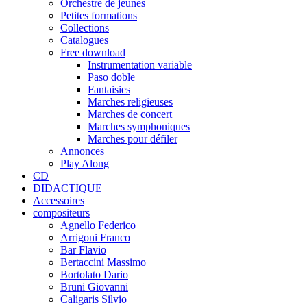
Orchestre de jeunes
Petites formations
Collections
Catalogues
Free download
Instrumentation variable
Paso doble
Fantaisies
Marches religieuses
Marches de concert
Marches symphoniques
Marches pour défiler
Annonces
Play Along
CD
DIDACTIQUE
Accessoires
compositeurs
Agnello Federico
Arrigoni Franco
Bar Flavio
Bertaccini Massimo
Bortolato Dario
Bruni Giovanni
Caligaris Silvio