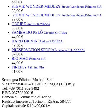
44,00 €
STEVIE WONDER MEDLEY
Stevie Wonder
arr. Palmino PIA
88,00 €
STEVIE WONDER MEDLEY
Stevie Wonder
arr. Palmino PIA
88,00 €
CARIBE
Andrea RAVIZZA
55,00 €
SAMBA DO PELÔ
Claudio CHIARA
44,00 €
HARD DRIVIN'
Andrea RAVIZZA
48,50 €
PRESERVATION SPECIAL
Giancarlo GAZZANI
67,00 €
BIG MAC
Palmino PIA
44,00 €
FIREFLY
Palmino PIA
61,00 €
Scomegna Edizioni Musicali S.r.l.
Via Campassi 41 – 10040 La Loggia (TO) Italy
Tel. +39 (0)11 962 9492
P.IVA 03759820016
Camera di Commercio di Torino
Registro Imprese di Torino n. REA n. 584777
Capitale sociale € 10.400,00 i.v.