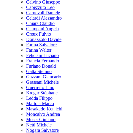
Calvino Giuseppe
Capezzuto Leo
Carnevali Daniele
Celardi Alessandro
Chiara Claudio
Ciampani Angela
Creux Fulvio
Donazzolo Davide
Farina Salvatore
Farina Walter
Feliciani Luciano
Francia Fernando
Furlano Donald
Gatta Stefano
Gazzani Giancarlo
Grassani Michele
Guerreiro Lino
Kregar Stéphane
Ledda Filippo
Martoia Marco
Masakado Ken'ichi
Moncalvo Andrea
Moser Giuliano
Netti Michele
Nogara Salvatore