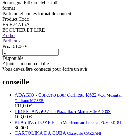
Scomegna Edizioni Musicali
format
Partition et parties format de concert
Product Code
ES B747.15A
ÉCOUTER ET LIRE
Audio
Partitions
Prix:
61,00 €
Disponible
Ajouter un commentaire
Vous devez être connecté pour écrire un avis
conseillé
ADAGIO - Concerto pour clarinette K622
W.A. Mozart
arr.
Giuliano MOSER
111,00 €
LIBERTANGO
Astor Piazzolla
arr. Marco SOMADOSSI
103,00 €
PLAYING LOVE
Ennio Morricone
arr. Lorenzo PUSCEDDU
80,00 €
CARTOLINA DA CUBA
Giancarlo GAZZANI