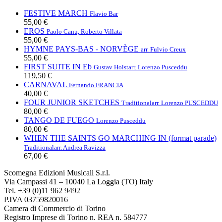
FESTIVE MARCH
Flavio Bar
55,00 €
EROS
Paolo Canu, Roberto Villata
55,00 €
HYMNE PAYS-BAS - NORVÈGE
arr. Fulvio Creux
55,00 €
FIRST SUITE IN Eb
Gustav Holst
arr. Lorenzo Pusceddu
119,50 €
CARNAVAL
Fernando FRANCIA
40,00 €
FOUR JUNIOR SKETCHES
Traditional
arr. Lorenzo PUSCEDDU
80,00 €
TANGO DE FUEGO
Lorenzo Pusceddu
80,00 €
WHEN THE SAINTS GO MARCHING IN (format parade)
Traditional
arr. Andrea Ravizza
67,00 €
Scomegna Edizioni Musicali S.r.l.
Via Campassi 41 – 10040 La Loggia (TO) Italy
Tel. +39 (0)11 962 9492
P.IVA 03759820016
Camera di Commercio di Torino
Registro Imprese di Torino n. REA n. 584777