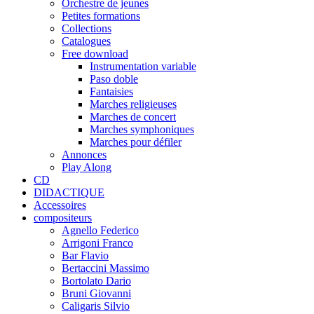
Orchestre de jeunes
Petites formations
Collections
Catalogues
Free download
Instrumentation variable
Paso doble
Fantaisies
Marches religieuses
Marches de concert
Marches symphoniques
Marches pour défiler
Annonces
Play Along
CD
DIDACTIQUE
Accessoires
compositeurs
Agnello Federico
Arrigoni Franco
Bar Flavio
Bertaccini Massimo
Bortolato Dario
Bruni Giovanni
Caligaris Silvio