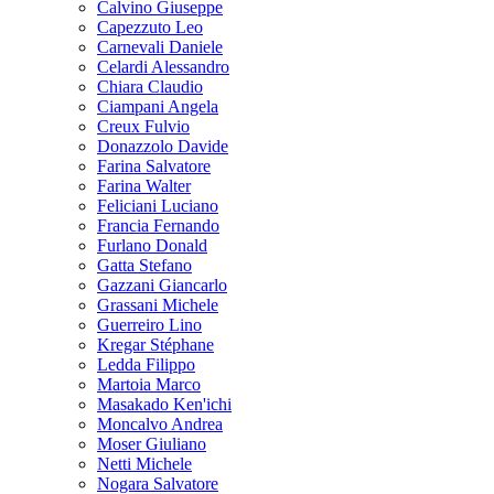
Calvino Giuseppe
Capezzuto Leo
Carnevali Daniele
Celardi Alessandro
Chiara Claudio
Ciampani Angela
Creux Fulvio
Donazzolo Davide
Farina Salvatore
Farina Walter
Feliciani Luciano
Francia Fernando
Furlano Donald
Gatta Stefano
Gazzani Giancarlo
Grassani Michele
Guerreiro Lino
Kregar Stéphane
Ledda Filippo
Martoia Marco
Masakado Ken'ichi
Moncalvo Andrea
Moser Giuliano
Netti Michele
Nogara Salvatore