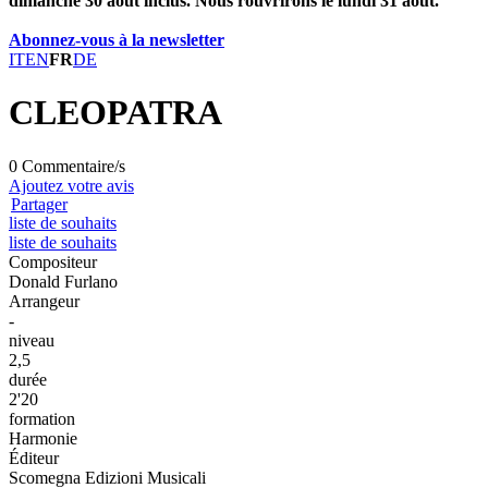
dimanche 30 août inclus. Nous rouvrirons le lundi 31 août.
Abonnez-vous à la newsletter
IT
EN
FR
DE
CLEOPATRA
0 Commentaire/s
Ajoutez votre avis
Partager
liste de souhaits
liste de souhaits
Compositeur
Donald Furlano
Arrangeur
-
niveau
2,5
durée
2'20
formation
Harmonie
Éditeur
Scomegna Edizioni Musicali