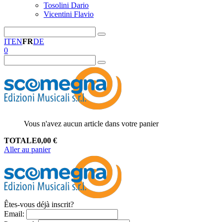
Tosolini Dario
Vicentini Flavio
IT
EN
FR
DE
0
Vous n'avez aucun article dans votre panier
TOTALE
0,00
€
Aller au panier
Êtes-vous déjà inscrit?
Email
: