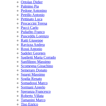
Ortolan Didier
Palmino Pia
Pedone Antonino
Petrillo Antonio
Pettinato Luca
Procaccini Teresa
Pucci Carlo
Puliafito Franco
Pusceddu Lorenzo
Ratti Giuseppe
Ravizza Andrea
Rossi Antonio
Sadeler Georges
Saglietti Maria Corrado
Sanfilippo Massimo
Scomegna Gioachino
Semeraro Donato
Sgargi Massimo
Soglia Renato
Somadossi Marco
Sormani Angelo
Speranza Francesco
Roberto Villata
Tamanini Marco
Tiso Enrico