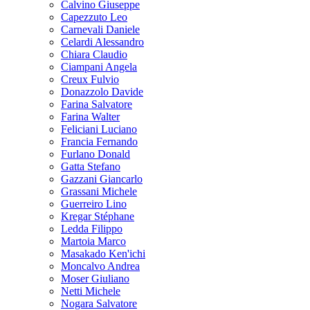
Calvino Giuseppe
Capezzuto Leo
Carnevali Daniele
Celardi Alessandro
Chiara Claudio
Ciampani Angela
Creux Fulvio
Donazzolo Davide
Farina Salvatore
Farina Walter
Feliciani Luciano
Francia Fernando
Furlano Donald
Gatta Stefano
Gazzani Giancarlo
Grassani Michele
Guerreiro Lino
Kregar Stéphane
Ledda Filippo
Martoia Marco
Masakado Ken'ichi
Moncalvo Andrea
Moser Giuliano
Netti Michele
Nogara Salvatore