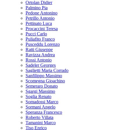
Ortolan Didier
Palmino Pia
Pedone Antonino
Petrillo Antonio
Pettinato Luca
Procaccini Teresa
Pucci Carlo
Puliafito Franco
Pusceddu Lorenzo
Ratti Giuseppe
Ravizza Andrea
Rossi Antonio
Sadeler Georges
Saglietti Maria Corrado
Sanfilippo Massimo
Scomegna Gioachino
Semeraro Donato
Sgargi Massimo
Soglia Renato
Somadossi Marco
Sormani Angelo
Speranza Francesco
Roberto Villata
Tamanini Marco
Tiso Enrico