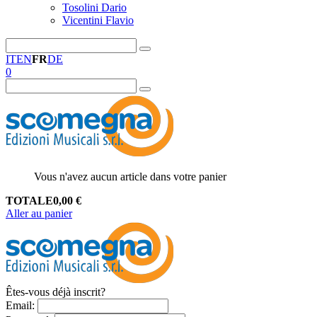
Tosolini Dario
Vicentini Flavio
IT
EN
FR
DE
0
Vous n'avez aucun article dans votre panier
TOTALE
0,00
€
Aller au panier
Êtes-vous déjà inscrit?
Email
: