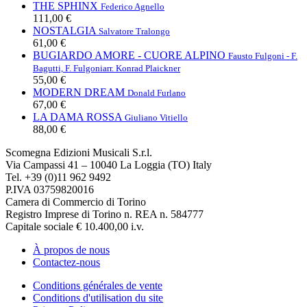
THE SPHINX
Federico Agnello
111,00 €
NOSTALGIA
Salvatore Tralongo
61,00 €
BUGIARDO AMORE - CUORE ALPINO
Fausto Fulgoni - F.
Bagutti, F. Fulgoni
arr. Konrad Plaickner
55,00 €
MODERN DREAM
Donald Furlano
67,00 €
LA DAMA ROSSA
Giuliano Vitiello
88,00 €
Scomegna Edizioni Musicali S.r.l.
Via Campassi 41 – 10040 La Loggia (TO) Italy
Tel. +39 (0)11 962 9492
P.IVA 03759820016
Camera di Commercio di Torino
Registro Imprese di Torino n. REA n. 584777
Capitale sociale € 10.400,00 i.v.
À propos de nous
Contactez-nous
Conditions générales de vente
Conditions d'utilisation du site