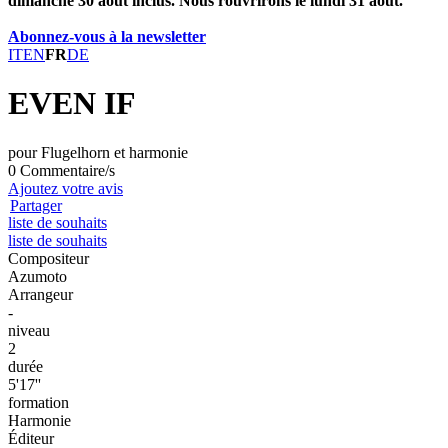
dimanche 30 août inclus. Nous rouvrirons le lundi 31 août.
Abonnez-vous à la newsletter
IT
EN
FR
DE
EVEN IF
pour Flugelhorn et harmonie
0 Commentaire/s
Ajoutez votre avis
Partager
liste de souhaits
liste de souhaits
Compositeur
Azumoto
Arrangeur
-
niveau
2
durée
5'17''
formation
Harmonie
Éditeur