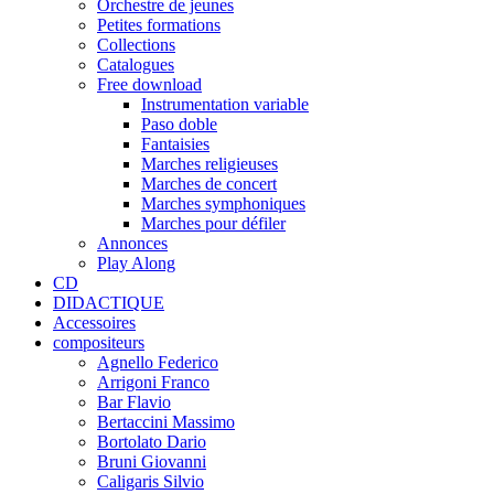
Orchestre de jeunes
Petites formations
Collections
Catalogues
Free download
Instrumentation variable
Paso doble
Fantaisies
Marches religieuses
Marches de concert
Marches symphoniques
Marches pour défiler
Annonces
Play Along
CD
DIDACTIQUE
Accessoires
compositeurs
Agnello Federico
Arrigoni Franco
Bar Flavio
Bertaccini Massimo
Bortolato Dario
Bruni Giovanni
Caligaris Silvio