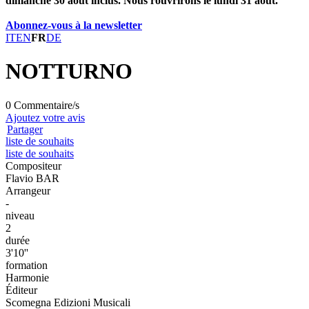
dimanche 30 août inclus. Nous rouvrirons le lundi 31 août.
Abonnez-vous à la newsletter
IT
EN
FR
DE
NOTTURNO
0 Commentaire/s
Ajoutez votre avis
Partager
liste de souhaits
liste de souhaits
Compositeur
Flavio BAR
Arrangeur
-
niveau
2
durée
3'10''
formation
Harmonie
Éditeur
Scomegna Edizioni Musicali