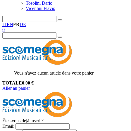
Tosolini Dario
Vicentini Flavio
IT
EN
FR
DE
0
Vous n'avez aucun article dans votre panier
TOTALE
0,00
€
Aller au panier
Êtes-vous déjà inscrit?
Email
: