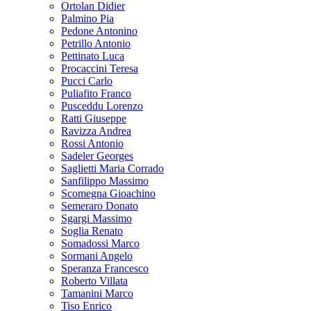
Ortolan Didier
Palmino Pia
Pedone Antonino
Petrillo Antonio
Pettinato Luca
Procaccini Teresa
Pucci Carlo
Puliafito Franco
Pusceddu Lorenzo
Ratti Giuseppe
Ravizza Andrea
Rossi Antonio
Sadeler Georges
Saglietti Maria Corrado
Sanfilippo Massimo
Scomegna Gioachino
Semeraro Donato
Sgargi Massimo
Soglia Renato
Somadossi Marco
Sormani Angelo
Speranza Francesco
Roberto Villata
Tamanini Marco
Tiso Enrico