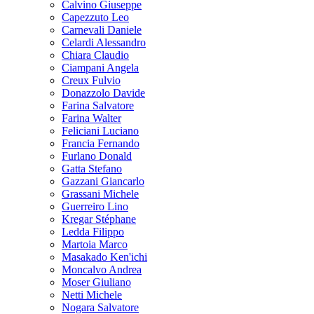
Calvino Giuseppe
Capezzuto Leo
Carnevali Daniele
Celardi Alessandro
Chiara Claudio
Ciampani Angela
Creux Fulvio
Donazzolo Davide
Farina Salvatore
Farina Walter
Feliciani Luciano
Francia Fernando
Furlano Donald
Gatta Stefano
Gazzani Giancarlo
Grassani Michele
Guerreiro Lino
Kregar Stéphane
Ledda Filippo
Martoia Marco
Masakado Ken'ichi
Moncalvo Andrea
Moser Giuliano
Netti Michele
Nogara Salvatore