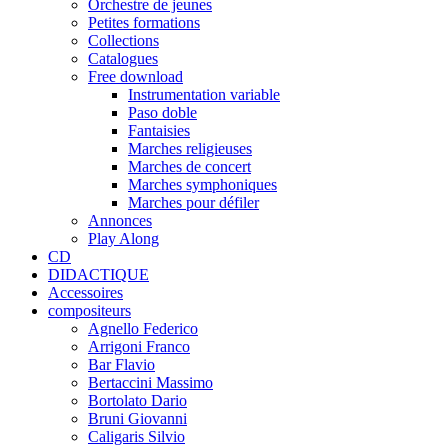
Orchestre de jeunes
Petites formations
Collections
Catalogues
Free download
Instrumentation variable
Paso doble
Fantaisies
Marches religieuses
Marches de concert
Marches symphoniques
Marches pour défiler
Annonces
Play Along
CD
DIDACTIQUE
Accessoires
compositeurs
Agnello Federico
Arrigoni Franco
Bar Flavio
Bertaccini Massimo
Bortolato Dario
Bruni Giovanni
Caligaris Silvio