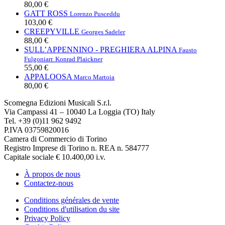
80,00 €
GATT ROSS
Lorenzo Pusceddu
103,00 €
CREEPYVILLE
Georges Sadeler
88,00 €
SULL’APPENNINO - PREGHIERA ALPINA
Fausto
Fulgoni
arr. Konrad Plaickner
55,00 €
APPALOOSA
Marco Martoia
80,00 €
Scomegna Edizioni Musicali S.r.l.
Via Campassi 41 – 10040 La Loggia (TO) Italy
Tel. +39 (0)11 962 9492
P.IVA 03759820016
Camera di Commercio di Torino
Registro Imprese di Torino n. REA n. 584777
Capitale sociale € 10.400,00 i.v.
À propos de nous
Contactez-nous
Conditions générales de vente
Conditions d'utilisation du site
Privacy Policy