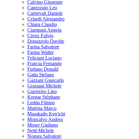
Calvino Giuseppe
Capezzuto Leo
Carnevali Daniele
Celardi Alessandro
Chiara Claudio
Ciampani Angela
Creux Fulvio
Donazzolo Davide
Farina Salvatore
Farina Walter
Feliciani Luciano
Francia Fernando
Furlano Donald
Gatta Stefano
Gazzani Giancarlo
Grassani Michele
Guerreiro Lino
Kregar Stéphane
Ledda Filippo
Martoia Marco
Masakado Ken'ichi
Moncalvo Andrea
Moser Giuliano
Netti Michele
Nogara Salvatore