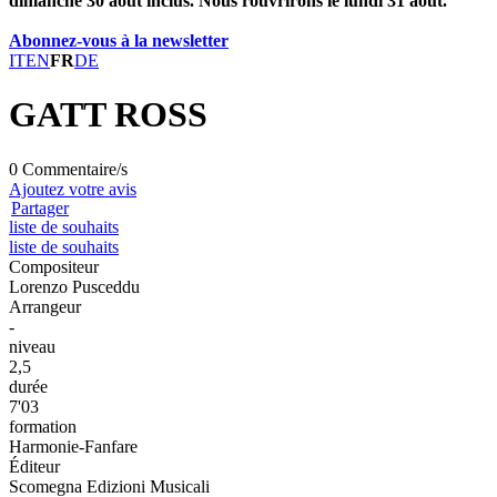
dimanche 30 août inclus. Nous rouvrirons le lundi 31 août.
Abonnez-vous à la newsletter
IT
EN
FR
DE
GATT ROSS
0 Commentaire/s
Ajoutez votre avis
Partager
liste de souhaits
liste de souhaits
Compositeur
Lorenzo Pusceddu
Arrangeur
-
niveau
2,5
durée
7'03
formation
Harmonie-Fanfare
Éditeur
Scomegna Edizioni Musicali