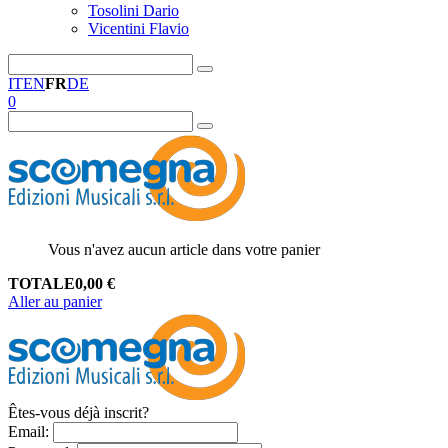
Tosolini Dario
Vicentini Flavio
IT
EN
FR
DE
0
Vous n'avez aucun article dans votre panier
TOTALE
0,00
€
Aller au panier
Êtes-vous déjà inscrit?
Email
: