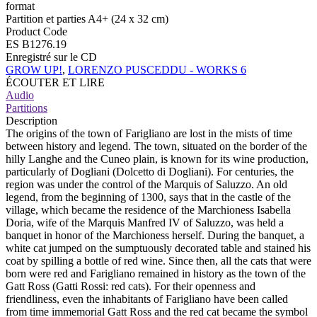
format
Partition et parties A4+ (24 x 32 cm)
Product Code
ES B1276.19
Enregistré sur le CD
GROW UP!
,
LORENZO PUSCEDDU - WORKS 6
ÉCOUTER ET LIRE
Audio
Partitions
Description
The origins of the town of Farigliano are lost in the mists of time
between history and legend. The town, situated on the border of the
hilly Langhe and the Cuneo plain, is known for its wine production,
particularly of Dogliani (Dolcetto di Dogliani). For centuries, the
region was under the control of the Marquis of Saluzzo. An old
legend, from the beginning of 1300, says that in the castle of the
village, which became the residence of the Marchioness Isabella
Doria, wife of the Marquis Manfred IV of Saluzzo, was held a
banquet in honor of the Marchioness herself. During the banquet, a
white cat jumped on the sumptuously decorated table and stained his
coat by spilling a bottle of red wine. Since then, all the cats that were
born were red and Farigliano remained in history as the town of the
Gatt Ross (Gatti Rossi: red cats). For their openness and
friendliness, even the inhabitants of Farigliano have been called
from time immemorial Gatt Ross and the red cat became the symbol