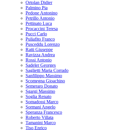
Ortolan Didier
Palmino Pia
Pedone Antonino
Petrillo Antonio
Pettinato Luca
Procaccini Teresa
Pucci Carlo
Puliafito Franco
Pusceddu Lorenzo
Ratti Giuseppe
Ravizza Andrea
Rossi Antonio
Sadeler Georges
Saglietti Maria Corrado
Sanfilippo Massimo
Scomegna Gioachino
Semeraro Donato
Sgargi Massimo
Soglia Renato
Somadossi Marco
Sormani Angelo
Speranza Francesco
Roberto Villata
Tamanini Marco
Tiso Enrico