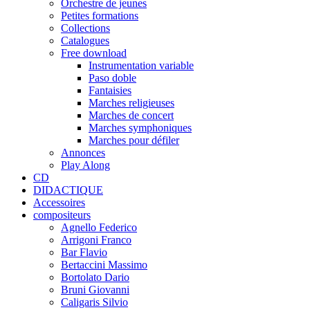
Orchestre de jeunes
Petites formations
Collections
Catalogues
Free download
Instrumentation variable
Paso doble
Fantaisies
Marches religieuses
Marches de concert
Marches symphoniques
Marches pour défiler
Annonces
Play Along
CD
DIDACTIQUE
Accessoires
compositeurs
Agnello Federico
Arrigoni Franco
Bar Flavio
Bertaccini Massimo
Bortolato Dario
Bruni Giovanni
Caligaris Silvio