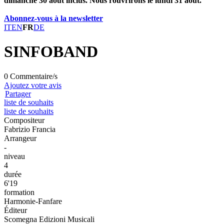
dimanche 30 août inclus. Nous rouvrirons le lundi 31 août.
Abonnez-vous à la newsletter
IT
EN
FR
DE
SINFOBAND
0 Commentaire/s
Ajoutez votre avis
Partager
liste de souhaits
liste de souhaits
Compositeur
Fabrizio Francia
Arrangeur
-
niveau
4
durée
6'19
formation
Harmonie-Fanfare
Éditeur
Scomegna Edizioni Musicali