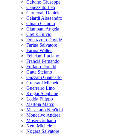
Calvino Giuseppe
Capezzuto Leo
Carnevali Daniele
Celardi Alessandro
Chiara Claudio
Ciampani Angela
Creux Fulvio
Donazzolo Davide
Farina Salvatore
Farina Walter
Feliciani Luciano
Francia Fernando
Furlano Donald
Gatta Stefano
Gazzani Giancarlo
Grassani Michele
Guerreiro Lino
Kregar Stéphane
Ledda Filippo
Martoia Marco
Masakado Ken'ichi
Moncalvo Andrea
Moser Giuliano
Netti Michele
Nogara Salvatore