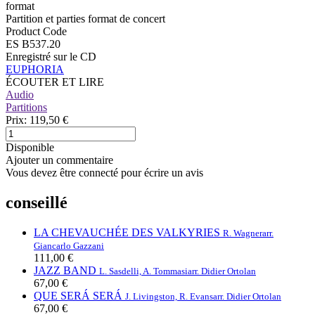
format
Partition et parties format de concert
Product Code
ES B537.20
Enregistré sur le CD
EUPHORIA
ÉCOUTER ET LIRE
Audio
Partitions
Prix:
119,50 €
Disponible
Ajouter un commentaire
Vous devez être connecté pour écrire un avis
conseillé
LA CHEVAUCHÉE DES VALKYRIES
R. Wagner
arr.
Giancarlo Gazzani
111,00 €
JAZZ BAND
L. Sasdelli, A. Tommasi
arr. Didier Ortolan
67,00 €
QUE SERÁ SERÁ
J. Livingston, R. Evans
arr. Didier Ortolan
67,00 €