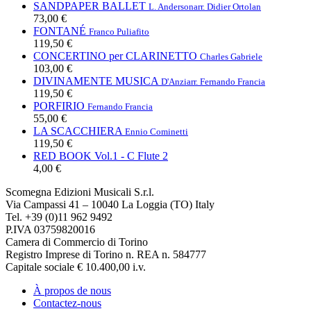
SANDPAPER BALLET
L. Anderson
arr. Didier Ortolan
73,00 €
FONTANÉ
Franco Puliafito
119,50 €
CONCERTINO per CLARINETTO
Charles Gabriele
103,00 €
DIVINAMENTE MUSICA
D'Anzi
arr. Fernando Francia
119,50 €
PORFIRIO
Fernando Francia
55,00 €
LA SCACCHIERA
Ennio Cominetti
119,50 €
RED BOOK Vol.1 - C Flute 2
4,00 €
Scomegna Edizioni Musicali S.r.l.
Via Campassi 41 – 10040 La Loggia (TO) Italy
Tel. +39 (0)11 962 9492
P.IVA 03759820016
Camera di Commercio di Torino
Registro Imprese di Torino n. REA n. 584777
Capitale sociale € 10.400,00 i.v.
À propos de nous
Contactez-nous