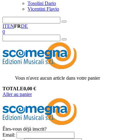
Tosolini Dario
Vicentini Flavio
IT
EN
FR
DE
0
Vous n'avez aucun article dans votre panier
TOTALE
0,00
€
Aller au panier
Êtes-vous déjà inscrit?
Email
: