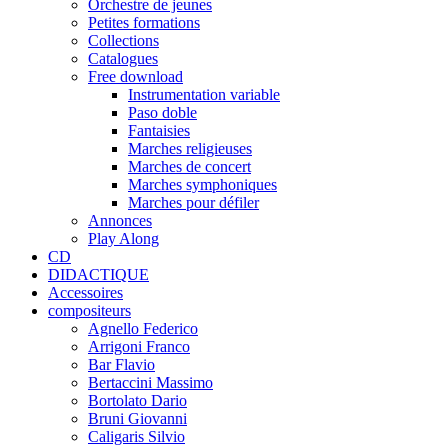
Orchestre de jeunes
Petites formations
Collections
Catalogues
Free download
Instrumentation variable
Paso doble
Fantaisies
Marches religieuses
Marches de concert
Marches symphoniques
Marches pour défiler
Annonces
Play Along
CD
DIDACTIQUE
Accessoires
compositeurs
Agnello Federico
Arrigoni Franco
Bar Flavio
Bertaccini Massimo
Bortolato Dario
Bruni Giovanni
Caligaris Silvio