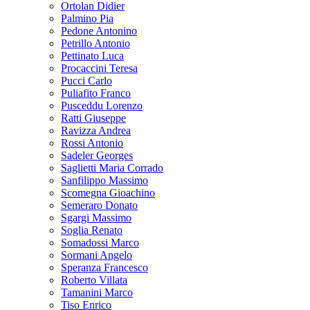
Ortolan Didier
Palmino Pia
Pedone Antonino
Petrillo Antonio
Pettinato Luca
Procaccini Teresa
Pucci Carlo
Puliafito Franco
Pusceddu Lorenzo
Ratti Giuseppe
Ravizza Andrea
Rossi Antonio
Sadeler Georges
Saglietti Maria Corrado
Sanfilippo Massimo
Scomegna Gioachino
Semeraro Donato
Sgargi Massimo
Soglia Renato
Somadossi Marco
Sormani Angelo
Speranza Francesco
Roberto Villata
Tamanini Marco
Tiso Enrico