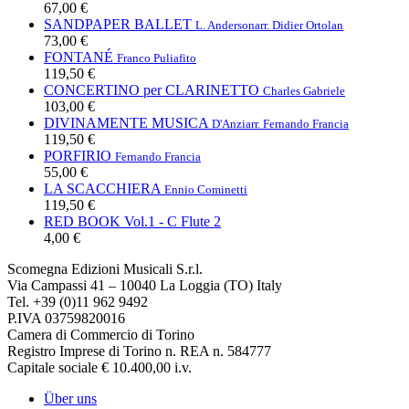
67,00 €
SANDPAPER BALLET
L. Anderson
arr. Didier Ortolan
73,00 €
FONTANÉ
Franco Puliafito
119,50 €
CONCERTINO per CLARINETTO
Charles Gabriele
103,00 €
DIVINAMENTE MUSICA
D'Anzi
arr. Fernando Francia
119,50 €
PORFIRIO
Fernando Francia
55,00 €
LA SCACCHIERA
Ennio Cominetti
119,50 €
RED BOOK Vol.1 - C Flute 2
4,00 €
Scomegna Edizioni Musicali S.r.l.
Via Campassi 41 – 10040 La Loggia (TO) Italy
Tel. +39 (0)11 962 9492
P.IVA 03759820016
Camera di Commercio di Torino
Registro Imprese di Torino n. REA n. 584777
Capitale sociale € 10.400,00 i.v.
Über uns