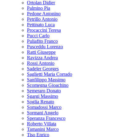
Ortolan Didier
Palmino Pia
Pedone Antonino
Petrillo Antonio
Pettinato Luca
Procaccini Teresa
Pucci Carlo
Puliafito Franco
Pusceddu Lorenzo
Ratti Giuseppe
Ravizza Andrea
Rossi Antonio
Sadeler Georges
Saglietti Maria Corrado
Sanfilippo Massimo
Scomegna Gioachino
Semeraro Donato
Sgargi Massimo
Soglia Renato
Somadossi Marco
Sormani Angelo
Speranza Francesco
Roberto Villata
Tamanini Marco
Tiso Enrico