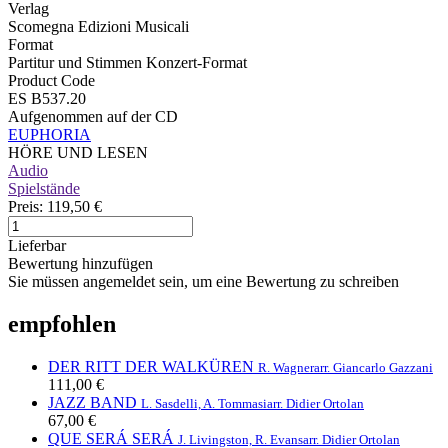
Verlag
Scomegna Edizioni Musicali
Format
Partitur und Stimmen Konzert-Format
Product Code
ES B537.20
Aufgenommen auf der CD
EUPHORIA
HÖRE UND LESEN
Audio
Spielstände
Preis:
119,50 €
Lieferbar
Bewertung hinzufügen
Sie müssen angemeldet sein, um eine Bewertung zu schreiben
empfohlen
DER RITT DER WALKÜREN
R. Wagner
arr. Giancarlo Gazzani
111,00 €
JAZZ BAND
L. Sasdelli, A. Tommasi
arr. Didier Ortolan
67,00 €
QUE SERÁ SERÁ
J. Livingston, R. Evans
arr. Didier Ortolan