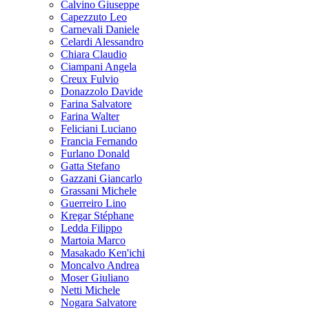
Calvino Giuseppe
Capezzuto Leo
Carnevali Daniele
Celardi Alessandro
Chiara Claudio
Ciampani Angela
Creux Fulvio
Donazzolo Davide
Farina Salvatore
Farina Walter
Feliciani Luciano
Francia Fernando
Furlano Donald
Gatta Stefano
Gazzani Giancarlo
Grassani Michele
Guerreiro Lino
Kregar Stéphane
Ledda Filippo
Martoia Marco
Masakado Ken'ichi
Moncalvo Andrea
Moser Giuliano
Netti Michele
Nogara Salvatore