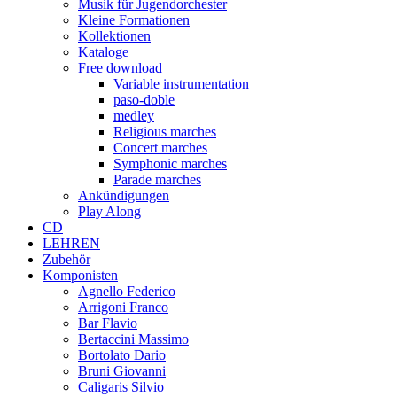
Musik für Jugendorchester
Kleine Formationen
Kollektionen
Kataloge
Free download
Variable instrumentation
paso-doble
medley
Religious marches
Concert marches
Symphonic marches
Parade marches
Ankündigungen
Play Along
CD
LEHREN
Zubehör
Komponisten
Agnello Federico
Arrigoni Franco
Bar Flavio
Bertaccini Massimo
Bortolato Dario
Bruni Giovanni
Caligaris Silvio