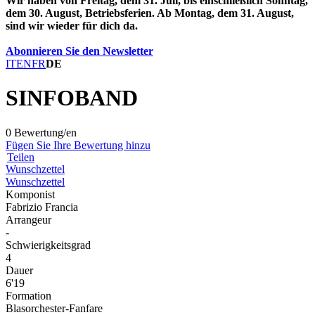
Wir haben von Freitag, dem 31. Juli, bis einschließlich Sonntag,
dem 30. August, Betriebsferien. Ab Montag, dem 31. August,
sind wir wieder für dich da.
Abonnieren Sie den Newsletter
IT
EN
FR
DE
SINFOBAND
0 Bewertung/en
Fügen Sie Ihre Bewertung hinzu
Teilen
Wunschzettel
Wunschzettel
Komponist
Fabrizio Francia
Arrangeur
-
Schwierigkeitsgrad
4
Dauer
6'19
Formation
Blasorchester-Fanfare