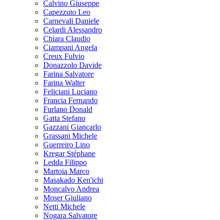
Calvino Giuseppe
Capezzuto Leo
Carnevali Daniele
Celardi Alessandro
Chiara Claudio
Ciampani Angela
Creux Fulvio
Donazzolo Davide
Farina Salvatore
Farina Walter
Feliciani Luciano
Francia Fernando
Furlano Donald
Gatta Stefano
Gazzani Giancarlo
Grassani Michele
Guerreiro Lino
Kregar Stéphane
Ledda Filippo
Martoia Marco
Masakado Ken'ichi
Moncalvo Andrea
Moser Giuliano
Netti Michele
Nogara Salvatore