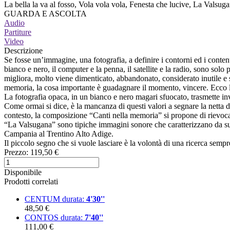
La bella la va al fosso, Vola vola vola, Fenesta che lucive, La Valsug
GUARDA E ASCOLTA
Audio
Partiture
Video
Descrizione
Se fosse un’immagine, una fotografia, a definire i contorni ed i contenut
bianco e nero, il computer e la penna, il satellite e la radio, sono so
migliora, molto viene dimenticato, abbandonato, considerato inutile e 
memoria, la cosa importante è guadagnare il momento, vincere. Ecco la
La fotografia opaca, in un bianco e nero magari sfuocato, trasmette inv
Come ormai si dice, è la mancanza di questi valori a segnare la netta di
contesto, la composizione “Canti nella memoria” si propone di rievocare 
“La Valsugana” sono tipiche immagini sonore che caratterizzano da sub
Campania al Trentino Alto Adige.
Il piccolo segno che si vuole lasciare è la volontà di una ricerca sempr
Prezzo:
119,50 €
Disponibile
Prodotti correlati
CENTUM
durata:
4'30''
48,50 €
CONTOS
durata:
7'40''
111,00 €