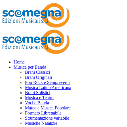
Home
Musica per Banda
Brani Classici
Brani Originali
Pop Rock e Sempreverdi
Musica Latino Americana
Brani Solistici
Musica e Teatro
Voci e Banda
Marce e Musica Popolare
Formato Librettabile
Strumentazione variabile
Musiche Natalizie