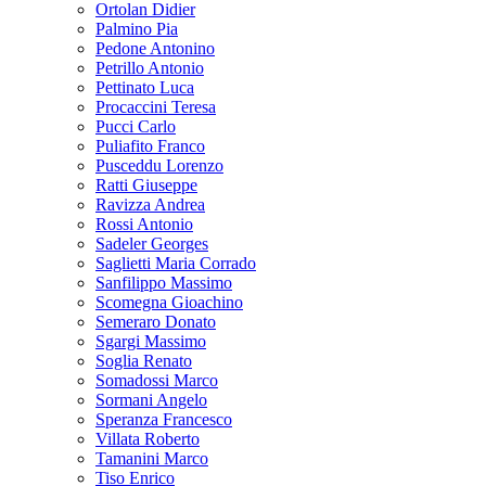
Ortolan Didier
Palmino Pia
Pedone Antonino
Petrillo Antonio
Pettinato Luca
Procaccini Teresa
Pucci Carlo
Puliafito Franco
Pusceddu Lorenzo
Ratti Giuseppe
Ravizza Andrea
Rossi Antonio
Sadeler Georges
Saglietti Maria Corrado
Sanfilippo Massimo
Scomegna Gioachino
Semeraro Donato
Sgargi Massimo
Soglia Renato
Somadossi Marco
Sormani Angelo
Speranza Francesco
Villata Roberto
Tamanini Marco
Tiso Enrico