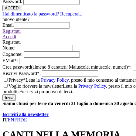
Password
:
ACCEDI
Hai dimenticato la password? Recuperala
nuovo utente?
Email
Registrati
Accedi
Registrati
Nome
:
Cognome
:
EMail
*
:
Crea password(almeno 8 caratteri: Maiuscole, minuscole, numeri)
*
:
Riscrivi Password
*
:
Privacy*
Letta la
Privacy Policy
, presto il mio consenso al trattame
Voglio ricevere la newsletter
Letta la
Privacy Policy
, presto il mio 
prodotti e/o servizi propri e/o di terzi.
Invia
Siamo chiusi per ferie da venerdì 31 luglio a domenica 30 agosto
Iscriviti alla newsletter
IT
EN
FR
DE
CANTI NELLA MEMORIA