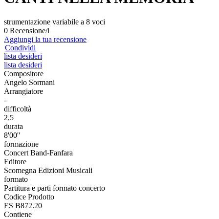
strumentazione variabile a 8 voci
0 Recensione/i
Aggiungi la tua recensione
Condividi
lista desideri
lista desideri
Compositore
Angelo Sormani
Arrangiatore
-
difficoltà
2,5
durata
8'00''
formazione
Concert Band-Fanfara
Editore
Scomegna Edizioni Musicali
formato
Partitura e parti formato concerto
Codice Prodotto
ES B872.20
Contiene