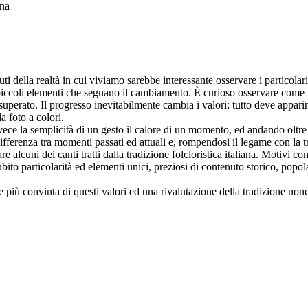
ana
i della realtà in cui viviamo sarebbe interessante osservare i particolari 
lo piccoli elementi che segnano il cambiamento. È curioso osservare come 
superato. Il progresso inevitabilmente cambia i valori: tutto deve appar
 foto a colori.
ece la semplicità di un gesto il calore di un momento, ed andando oltre 
fferenza tra momenti passati ed attuali e, rompendosi il legame con la tr
alcuni dei canti tratti dalla tradizione folcloristica italiana. Motivi co
ito particolarità ed elementi unici, preziosi di contenuto storico, pop
e più convinta di questi valori ed una rivalutazione della tradizione nonc