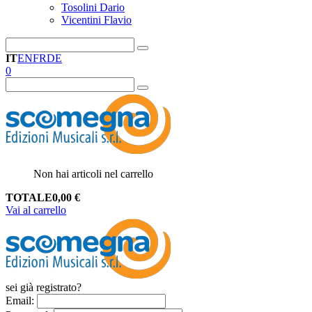
Tosolini Dario
Vicentini Flavio
IT
EN
FR
DE
0
Non hai articoli nel carrello
TOTALE
0,00
€
Vai al carrello
sei già registrato?
Email
: