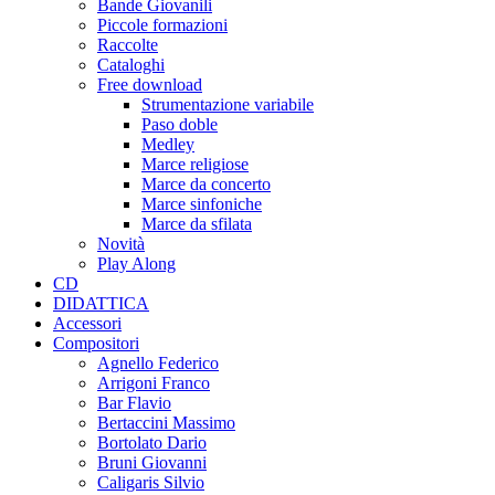
Bande Giovanili
Piccole formazioni
Raccolte
Cataloghi
Free download
Strumentazione variabile
Paso doble
Medley
Marce religiose
Marce da concerto
Marce sinfoniche
Marce da sfilata
Novità
Play Along
CD
DIDATTICA
Accessori
Compositori
Agnello Federico
Arrigoni Franco
Bar Flavio
Bertaccini Massimo
Bortolato Dario
Bruni Giovanni
Caligaris Silvio