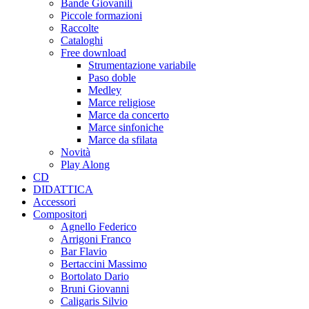
Bande Giovanili
Piccole formazioni
Raccolte
Cataloghi
Free download
Strumentazione variabile
Paso doble
Medley
Marce religiose
Marce da concerto
Marce sinfoniche
Marce da sfilata
Novità
Play Along
CD
DIDATTICA
Accessori
Compositori
Agnello Federico
Arrigoni Franco
Bar Flavio
Bertaccini Massimo
Bortolato Dario
Bruni Giovanni
Caligaris Silvio