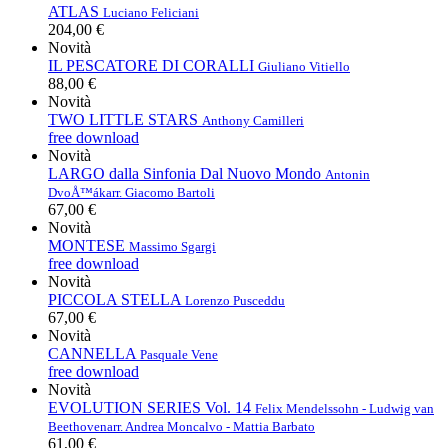
ATLAS
Luciano Feliciani
204,00 €
Novità
IL PESCATORE DI CORALLI
Giuliano Vitiello
88,00 €
Novità
TWO LITTLE STARS
Anthony Camilleri
free download
Novità
LARGO dalla Sinfonia Dal Nuovo Mondo
Antonin
DvoÅ™ák
arr. Giacomo Bartoli
67,00 €
Novità
MONTESE
Massimo Sgargi
free download
Novità
PICCOLA STELLA
Lorenzo Pusceddu
67,00 €
Novità
CANNELLA
Pasquale Vene
free download
Novità
EVOLUTION SERIES Vol. 14
Felix Mendelssohn - Ludwig van
Beethoven
arr. Andrea Moncalvo - Mattia Barbato
61,00 €