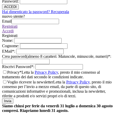
Password
:
ACCEDI
Hai dimenticato la password? Recuperala
nuovo utente?
Email
Registrati
Accedi
Registrati
Nome
:
Cognome
:
EMail
*
:
Crea password(almeno 8 caratteri: Maiuscole, minuscole, numeri)
*
:
Riscrivi Password
*
:
Privacy*
Letta la
Privacy Policy
, presto il mio consenso al
trattamento dei dati secondo le condizioni indicate.
Voglio ricevere la newsletter
Letta la
Privacy Policy
, presto il mio
consenso per l’invio a mezzo email, da parte di questo sito, di
comunicazioni informative e promozionali, inclusa la newsletter,
riferite a prodotti e/o servizi propri e/o di terzi.
Invia
Siamo chiusi per ferie da venerdì 31 luglio a domenica 30 agosto
compresi. Riapriamo lunedì 31 agosto.