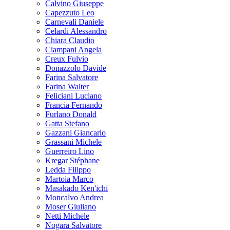
Calvino Giuseppe
Capezzuto Leo
Carnevali Daniele
Celardi Alessandro
Chiara Claudio
Ciampani Angela
Creux Fulvio
Donazzolo Davide
Farina Salvatore
Farina Walter
Feliciani Luciano
Francia Fernando
Furlano Donald
Gatta Stefano
Gazzani Giancarlo
Grassani Michele
Guerreiro Lino
Kregar Stéphane
Ledda Filippo
Martoia Marco
Masakado Ken'ichi
Moncalvo Andrea
Moser Giuliano
Netti Michele
Nogara Salvatore