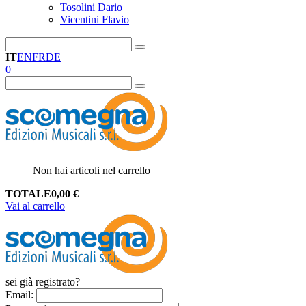
Tosolini Dario
Vicentini Flavio
IT
EN
FR
DE
0
Non hai articoli nel carrello
TOTALE
0,00
€
Vai al carrello
sei già registrato?
Email
: