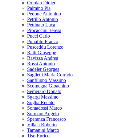
Ortolan Didier
Palmino Pia
Pedone Antonino
Petrillo Antonio
Pettinato Luca
Procaccini Teresa
Pucci Carlo
Puliafito Franco
Pusceddu Lorenzo
Ratti Giuseppe
Ravizza Andrea
Rossi Antonio
Sadeler Georges
Saglietti Maria Corrado
Sanfilippo Massimo
Scomegna Gioachino
Semeraro Donato
Sgargi Massimo
Soglia Renato
Somadossi Marco
Sormani Angelo
Speranza Francesco
Villata Roberto
Tamanini Marco
Tiso Enrico