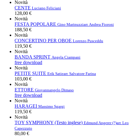
Novità
CENTE
Luciano Feliciani
128,00 €
Novità
FESTA POPOLARE
Gino Marinuzzi
arr. Andrea Fioroni
188,50 €
Novità
CONCERTINO PER OBOE
Lorenzo Pusceddu
119,50 €
Novità
BANDA SPRINT
Angela Ciampani
free download
Novità
PETITE SUITE
Erik Satie
arr. Salvatore Farina
103,00 €
Novità
ETTORE
Giovannangelo Dimaso
free download
Novità
HARAGEI
Massimo Sgargi
119,50 €
Novità
TOY SYMPHONY (Testo inglese)
Edmund Angerer (?)
arr. Leo
Capezzuto
80,00 €