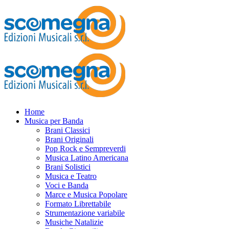
Home
Musica per Banda
Brani Classici
Brani Originali
Pop Rock e Sempreverdi
Musica Latino Americana
Brani Solistici
Musica e Teatro
Voci e Banda
Marce e Musica Popolare
Formato Librettabile
Strumentazione variabile
Musiche Natalizie