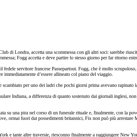
ub di Londra, accetta una scommessa con gli altri soci: sarebbe riuscito
ommessa; Fogg accetta e deve partire lo stesso giorno per far ritorno en
il fedele servitore francese Passepartout. Fogg, che è molto scrupoloso, 
utare immediatamente d’essere allineato col piano del viaggio.
scambiato per uno dei ladri che pochi giorni prima avevano rapinato la B
re Indiana, a differenza di quanto sostenuto dai giornali inglesi, non è 
ata su una pira nel corso di un funerale rituale e, finalmente, con la 
e, ormai fuori dai possedimenti britannici, Fix non può più arrestare M
ork e tante altre traversie, riesconno finalmente a raggiungere New York