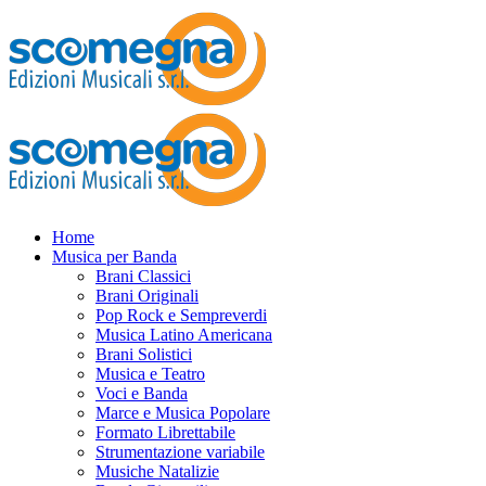
Home
Musica per Banda
Brani Classici
Brani Originali
Pop Rock e Sempreverdi
Musica Latino Americana
Brani Solistici
Musica e Teatro
Voci e Banda
Marce e Musica Popolare
Formato Librettabile
Strumentazione variabile
Musiche Natalizie