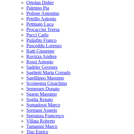
Ortolan Didier
Palmino Pia
Pedone Antonino
Petrillo Antonio
Pettinato Luca
Procaccini Teresa
Pucci Carlo
Puliafito Franco
Pusceddu Lorenzo
Ratti Giuseppe
Ravizza Andrea
Rossi Antonio
Sadeler Georges
Saglietti Maria Corrado
Sanfilippo Massimo
Scomegna Gioachino
Semeraro Donato
Sgargi Massimo
Soglia Renato
Somadossi Marco
Sormani Angelo
Speranza Francesco
Villata Roberto
Tamanini Marco
Tiso Enrico