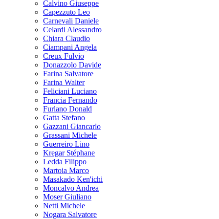
Calvino Giuseppe
Capezzuto Leo
Carnevali Daniele
Celardi Alessandro
Chiara Claudio
Ciampani Angela
Creux Fulvio
Donazzolo Davide
Farina Salvatore
Farina Walter
Feliciani Luciano
Francia Fernando
Furlano Donald
Gatta Stefano
Gazzani Giancarlo
Grassani Michele
Guerreiro Lino
Kregar Stéphane
Ledda Filippo
Martoia Marco
Masakado Ken'ichi
Moncalvo Andrea
Moser Giuliano
Netti Michele
Nogara Salvatore