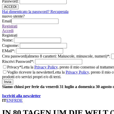
Password
:
ACCEDI
Hai dimenticato la password? Recuperala
nuovo utente?
Email
Registrati
Accedi
Registrati
Nome
:
Cognome
:
EMail
*
:
Crea password(almeno 8 caratteri: Maiuscole, minuscole, numeri)
*
:
Riscrivi Password
*
:
Privacy*
Letta la
Privacy Policy
, presto il mio consenso al trattame
Voglio ricevere la newsletter
Letta la
Privacy Policy
, presto il mio 
prodotti e/o servizi propri e/o di terzi.
Invia
Siamo chiusi per ferie da venerdì 31 luglio a domenica 30 agosto
Iscriviti alla newsletter
IT
EN
FR
DE
IN 80 TAGEN UM DIE WELT (Te