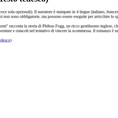
e sola opzionali). Il narratore è stampato in 4 lingue (italiano, france
ni non sono obbligatorie, ma possono essere eseguite per arricchire lo s
orni" racconta la storia di Phileas Fogg, un ricco gentiluomo inglese, ch
nture e ostacoli nel tentativo di vincere la scommessa. Il romanzo è un
edesco)