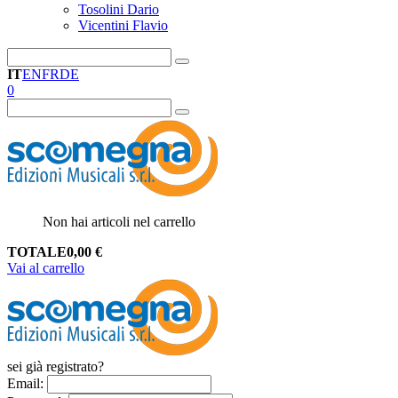
Tosolini Dario
Vicentini Flavio
IT
EN
FR
DE
0
Non hai articoli nel carrello
TOTALE
0,00
€
Vai al carrello
sei già registrato?
Email
: