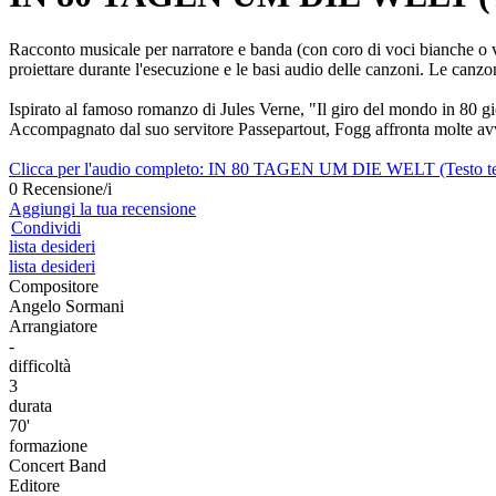
Racconto musicale per narratore e banda (con coro di voci bianche o voc
proiettare durante l'esecuzione e le basi audio delle canzoni. Le canzo
Ispirato al famoso romanzo di Jules Verne, "Il giro del mondo in 80 gi
Accompagnato dal suo servitore Passepartout, Fogg affronta molte avve
Clicca per l'audio completo: IN 80 TAGEN UM DIE WELT (Testo t
0 Recensione/i
Aggiungi la tua recensione
Condividi
lista desideri
lista desideri
Compositore
Angelo Sormani
Arrangiatore
-
difficoltà
3
durata
70'
formazione
Concert Band
Editore