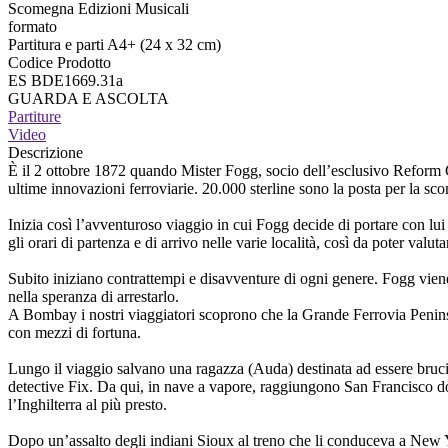
Scomegna Edizioni Musicali
formato
Partitura e parti A4+ (24 x 32 cm)
Codice Prodotto
ES BDE1669.31a
GUARDA E ASCOLTA
Partiture
Video
Descrizione
È il 2 ottobre 1872 quando Mister Fogg, socio dell’esclusivo Reform Cl
ultime innovazioni ferroviarie. 20.000 sterline sono la posta per la sc
Inizia così l’avventuroso viaggio in cui Fogg decide di portare con lui 
gli orari di partenza e di arrivo nelle varie località, così da poter val
Subito iniziano contrattempi e disavventure di ogni genere. Fogg viene 
nella speranza di arrestarlo.
A Bombay i nostri viaggiatori scoprono che la Grande Ferrovia Peninsula
con mezzi di fortuna.
Lungo il viaggio salvano una ragazza (Auda) destinata ad essere bruci
detective Fix. Da qui, in nave a vapore, raggiungono San Francisco dov
l’Inghilterra al più presto.
Dopo un’assalto degli indiani Sioux al treno che li conduceva a New Y