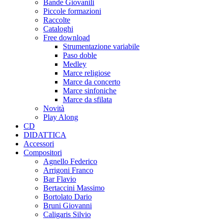
Bande Giovanili
Piccole formazioni
Raccolte
Cataloghi
Free download
Strumentazione variabile
Paso doble
Medley
Marce religiose
Marce da concerto
Marce sinfoniche
Marce da sfilata
Novità
Play Along
CD
DIDATTICA
Accessori
Compositori
Agnello Federico
Arrigoni Franco
Bar Flavio
Bertaccini Massimo
Bortolato Dario
Bruni Giovanni
Caligaris Silvio