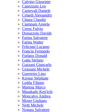
Calvino Giuseppe
Capezzuto Leo
Carnevali Daniele
Celardi Alessandro
Chiara Claudio
Ciampani Angela
Creux Fulvio
Donazzolo Davide
Farina Salvatore
Farina Walter
Feliciani Luciano
Francia Fernando
Furlano Donald
Gatta Stefano
Gazzani Giancarlo
Grassani Michele
Guerreiro Lino
Kregar Stéphane
Ledda Filippo
Martoia Marco
Masakado Ken'ichi
Moncalvo Andrea
Moser Giuliano
Netti Michele
Nogara Salvatore