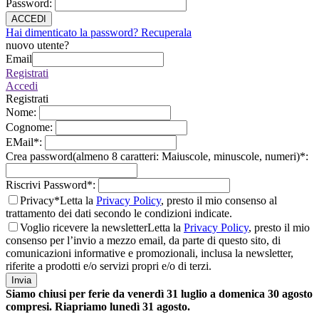
Password
:
ACCEDI
Hai dimenticato la password? Recuperala
nuovo utente?
Email
Registrati
Accedi
Registrati
Nome
:
Cognome
:
EMail
*
:
Crea password(almeno 8 caratteri: Maiuscole, minuscole, numeri)
*
:
Riscrivi Password
*
:
Privacy*
Letta la
Privacy Policy
, presto il mio consenso al
trattamento dei dati secondo le condizioni indicate.
Voglio ricevere la newsletter
Letta la
Privacy Policy
, presto il mio
consenso per l’invio a mezzo email, da parte di questo sito, di
comunicazioni informative e promozionali, inclusa la newsletter,
riferite a prodotti e/o servizi propri e/o di terzi.
Invia
Siamo chiusi per ferie da venerdì 31 luglio a domenica 30 agosto
compresi. Riapriamo lunedì 31 agosto.