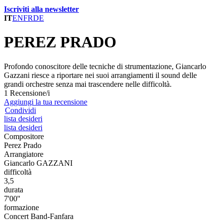
Iscriviti alla newsletter
IT
EN
FR
DE
PEREZ PRADO
Profondo conoscitore delle tecniche di strumentazione, Giancarlo
Gazzani riesce a riportare nei suoi arrangiamenti il sound delle
grandi orchestre senza mai trascendere nelle difficoltà.
1 Recensione/i
Aggiungi la tua recensione
Condividi
lista desideri
lista desideri
Compositore
Perez Prado
Arrangiatore
Giancarlo GAZZANI
difficoltà
3,5
durata
7'00''
formazione
Concert Band-Fanfara