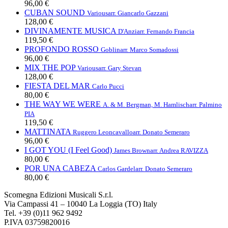
96,00 €
CUBAN SOUND
Various
arr. Giancarlo Gazzani
128,00 €
DIVINAMENTE MUSICA
D'Anzi
arr. Fernando Francia
119,50 €
PROFONDO ROSSO
Goblin
arr. Marco Somadossi
96,00 €
MIX THE POP
Various
arr. Gary Stevan
128,00 €
FIESTA DEL MAR
Carlo Pucci
80,00 €
THE WAY WE WERE
A. & M. Bergman, M. Hamlisch
arr. Palmino
PIA
119,50 €
MATTINATA
Ruggero Leoncavallo
arr. Donato Semeraro
96,00 €
I GOT YOU (I Feel Good)
James Brown
arr. Andrea RAVIZZA
80,00 €
POR UNA CABEZA
Carlos Gardel
arr. Donato Semeraro
80,00 €
Scomegna Edizioni Musicali S.r.l.
Via Campassi 41 – 10040 La Loggia (TO) Italy
Tel. +39 (0)11 962 9492
P.IVA 03759820016