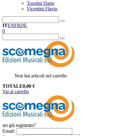
Tosolini Dario
Vicentini Flavio
IT
EN
FR
DE
0
Non hai articoli nel carrello
TOTALE
0,00
€
Vai al carrello
sei già registrato?
Email
: