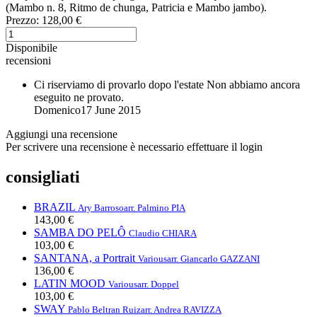
(Mambo n. 8, Ritmo de chunga, Patricia e Mambo jambo).
Prezzo:
128,00 €
Disponibile
recensioni
Ci riserviamo di provarlo dopo l'estate
Non abbiamo ancora
eseguito ne provato.
Domenico
17 June 2015
Aggiungi una recensione
Per scrivere una recensione è necessario effettuare il login
consigliati
BRAZIL
Ary Barroso
arr. Palmino PIA
143,00 €
SAMBA DO PELÔ
Claudio CHIARA
103,00 €
SANTANA, a Portrait
Various
arr. Giancarlo GAZZANI
136,00 €
LATIN MOOD
Various
arr. Doppel
103,00 €
SWAY
Pablo Beltran Ruiz
arr. Andrea RAVIZZA