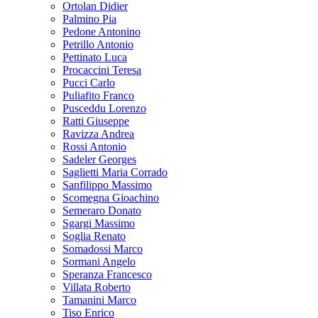
Ortolan Didier
Palmino Pia
Pedone Antonino
Petrillo Antonio
Pettinato Luca
Procaccini Teresa
Pucci Carlo
Puliafito Franco
Pusceddu Lorenzo
Ratti Giuseppe
Ravizza Andrea
Rossi Antonio
Sadeler Georges
Saglietti Maria Corrado
Sanfilippo Massimo
Scomegna Gioachino
Semeraro Donato
Sgargi Massimo
Soglia Renato
Somadossi Marco
Sormani Angelo
Speranza Francesco
Villata Roberto
Tamanini Marco
Tiso Enrico