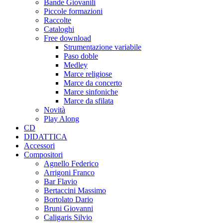
Bande Giovanili
Piccole formazioni
Raccolte
Cataloghi
Free download
Strumentazione variabile
Paso doble
Medley
Marce religiose
Marce da concerto
Marce sinfoniche
Marce da sfilata
Novità
Play Along
CD
DIDATTICA
Accessori
Compositori
Agnello Federico
Arrigoni Franco
Bar Flavio
Bertaccini Massimo
Bortolato Dario
Bruni Giovanni
Caligaris Silvio