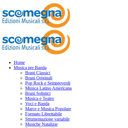
Home
Musica per Banda
Brani Classici
Brani Originali
Pop Rock e Sempreverdi
Musica Latino Americana
Brani Solistici
Musica e Teatro
Voci e Banda
Marce e Musica Popolare
Formato Librettabile
Strumentazione variabile
Musiche Natalizie