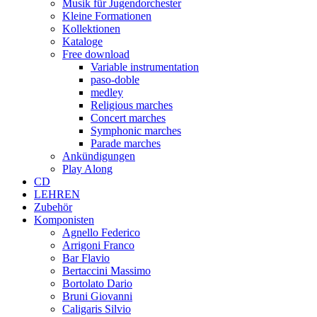
Musik für Jugendorchester
Kleine Formationen
Kollektionen
Kataloge
Free download
Variable instrumentation
paso-doble
medley
Religious marches
Concert marches
Symphonic marches
Parade marches
Ankündigungen
Play Along
CD
LEHREN
Zubehör
Komponisten
Agnello Federico
Arrigoni Franco
Bar Flavio
Bertaccini Massimo
Bortolato Dario
Bruni Giovanni
Caligaris Silvio