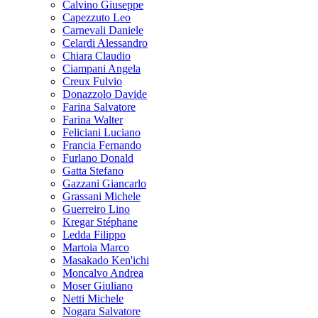
Calvino Giuseppe
Capezzuto Leo
Carnevali Daniele
Celardi Alessandro
Chiara Claudio
Ciampani Angela
Creux Fulvio
Donazzolo Davide
Farina Salvatore
Farina Walter
Feliciani Luciano
Francia Fernando
Furlano Donald
Gatta Stefano
Gazzani Giancarlo
Grassani Michele
Guerreiro Lino
Kregar Stéphane
Ledda Filippo
Martoia Marco
Masakado Ken'ichi
Moncalvo Andrea
Moser Giuliano
Netti Michele
Nogara Salvatore