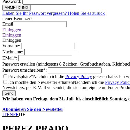
Password
:
ANMELDUNG
Haben Sie Ihr Passwort vergessen? Holen Sie es zurück
neuer Benutzer?
Email
Einloggen
Einloggen
Einloggen
Vorname
:
Nachname
:
EMail
*
:
Passwort erstellen (mindestens 8 Zeichen: Großbuchstaben, Kleinbuc
Passwort umschreiben
*
:
Privatsphäre*
Nachdem ich die
Privacy Policy
gelesen habe, Ich w
Ich möchte den Newsletter erhalten
Nachdem ich die
Privacy Polic
Newsletters, per E-Mail versendet, die sich auf eigene und/oder Prod
Send
Wir haben von Freitag, dem 31. Juli, bis einschließlich Sonntag,
Abonnieren Sie den Newsletter
IT
EN
FR
DE
PEREZ PRADO