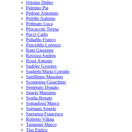
Ortolan Didier
Palmino Pia
Pedone Antonino
Petrillo Antonio
Pettinato Luca
Procaccini Teresa
Pucci Carlo
Puliafito Franco
Pusceddu Lorenzo
Ratti Giuseppe
Ravizza Andrea
Rossi Antonio
Sadeler Georges
Saglietti Maria Corrado
Sanfilippo Massimo
Scomegna Gioachino
Semeraro Donato
Sgargi Massimo
Soglia Renato
Somadossi Marco
Sormani Angelo
Speranza Francesco
Roberto Villata
Tamanini Marco
Tiso Enrico