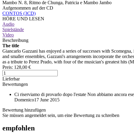
Mambo N. 8, Ritmo de Chunga, Patricia e Mambo Jambo
Aufgenommen auf der CD
CONTOS (3CD)
HÖRE UND LESEN
Audio
Spielstände
Video
Beschreibung
The title
Giancarlo Gazzani has enjoyed a series of successes with Scomegna, i
and smaller ensembles, Gazzani's arrangements incorporate the orchest
as a tribute to Perez Prado, with four of the musician's greatest hi
Preis:
128,00 €
Lieferbar
Bewertungen
Ci riserviamo di provarlo dopo l'estate
Non abbiamo ancora eseg
Domenico
17 June 2015
Bewertung hinzufügen
Sie müssen angemeldet sein, um eine Bewertung zu schreiben
empfohlen