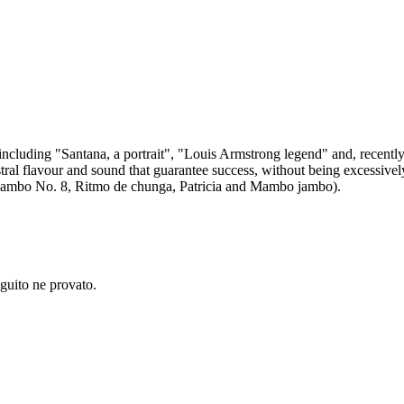
ncluding "Santana, a portrait", "Louis Armstrong legend" and, recently
ral flavour and sound that guarantee success, without being excessively
ts (Mambo No. 8, Ritmo de chunga, Patricia and Mambo jambo).
uito ne provato.