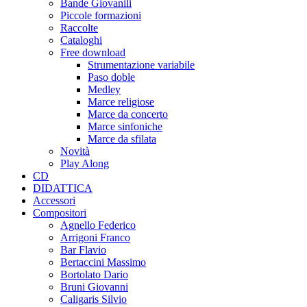
Bande Giovanili
Piccole formazioni
Raccolte
Cataloghi
Free download
Strumentazione variabile
Paso doble
Medley
Marce religiose
Marce da concerto
Marce sinfoniche
Marce da sfilata
Novità
Play Along
CD
DIDATTICA
Accessori
Compositori
Agnello Federico
Arrigoni Franco
Bar Flavio
Bertaccini Massimo
Bortolato Dario
Bruni Giovanni
Caligaris Silvio