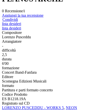
0 Recensione/i
Aggiungi la tua recensione
Condividi
lista desideri
lista desideri
Compositore
Lorenzo Pusceddu
Arrangiatore
-
difficoltà
2,5
durata
6'00
formazione
Concert Band-Fanfara
Editore
Scomegna Edizioni Musicali
formato
Partitura e parti formato concerto
Codice Prodotto
ES B1218.19A
Registrato sul CD
LORENZO PUSCEDDU - WORKS 5
,
NEON