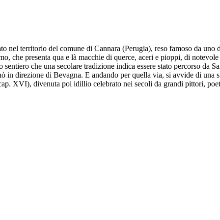
o nel territorio del comune di Cannara (Perugia), reso famoso da uno deg
o, che presenta qua e là macchie di querce, aceri e pioppi, di notevole b
lo sentiero che una secolare tradizione indica essere stato percorso da
 in direzione di Bevagna. E andando per quella via, si avvide di una strao
cap. XVI), divenuta poi idillio celebrato nei secoli da grandi pittori, poet