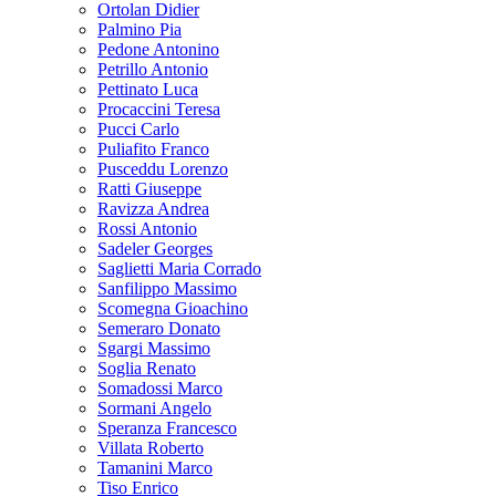
Ortolan Didier
Palmino Pia
Pedone Antonino
Petrillo Antonio
Pettinato Luca
Procaccini Teresa
Pucci Carlo
Puliafito Franco
Pusceddu Lorenzo
Ratti Giuseppe
Ravizza Andrea
Rossi Antonio
Sadeler Georges
Saglietti Maria Corrado
Sanfilippo Massimo
Scomegna Gioachino
Semeraro Donato
Sgargi Massimo
Soglia Renato
Somadossi Marco
Sormani Angelo
Speranza Francesco
Villata Roberto
Tamanini Marco
Tiso Enrico