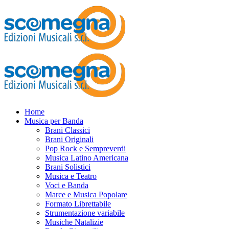
Home
Musica per Banda
Brani Classici
Brani Originali
Pop Rock e Sempreverdi
Musica Latino Americana
Brani Solistici
Musica e Teatro
Voci e Banda
Marce e Musica Popolare
Formato Librettabile
Strumentazione variabile
Musiche Natalizie