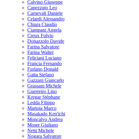
Calvino Giuseppe
Capezzuto Leo
Carnevali Daniele
Celardi Alessandro
Chiara Claudio
Ciampani Angela
Creux Fulvio
Donazzolo Davide
Farina Salvatore
Farina Walter
Feliciani Luciano
Francia Fernando
Furlano Donald
Gatta Stefano
Gazzani Giancarlo
Grassani Michele
Guerreiro Lino
Kregar Stéphane
Ledda Filippo
Martoia Marco
Masakado Ken'ichi
Moncalvo Andrea
Moser Giuliano
Netti Michele
Nogara Salvatore