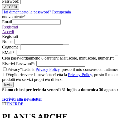
Password
:
ACCEDI
Hai dimenticato la password? Recuperala
nuovo utente?
Email
Registrati
Accedi
Registrati
Nome
:
Cognome
:
EMail
*
:
Crea password(almeno 8 caratteri: Maiuscole, minuscole, numeri)
*
:
Riscrivi Password
*
:
Privacy*
Letta la
Privacy Policy
, presto il mio consenso al trattame
Voglio ricevere la newsletter
Letta la
Privacy Policy
, presto il mio 
prodotti e/o servizi propri e/o di terzi.
Invia
Siamo chiusi per ferie da venerdì 31 luglio a domenica 30 agosto
Iscriviti alla newsletter
IT
EN
FR
DE
PLANUS ARCHE