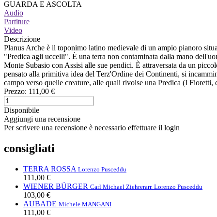
GUARDA E ASCOLTA
Audio
Partiture
Video
Descrizione
Planus Arche è il toponimo latino medievale di un ampio pianoro situat
"Predica agli uccelli". È una terra non contaminata dalla mano dell'uom
Monte Subasio con Assisi alle sue pendici. È attraversata da un picco
pensato alla primitiva idea del Terz'Ordine dei Continenti, si incamminò
campo verso quelle creature, alle quali rivolse una Predica (I Fioretti, 
Prezzo:
111,00 €
Disponibile
Aggiungi una recensione
Per scrivere una recensione è necessario effettuare il login
consigliati
TERRA ROSSA
Lorenzo Pusceddu
111,00 €
WIENER BÜRGER
Carl Michael Ziehrer
arr. Lorenzo Pusceddu
103,00 €
AUBADE
Michele MANGANI
111,00 €