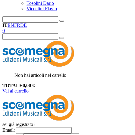
Tosolini Dario
Vicentini Flavio
IT
EN
FR
DE
0
Non hai articoli nel carrello
TOTALE
0,00
€
Vai al carrello
sei già registrato?
Email
: