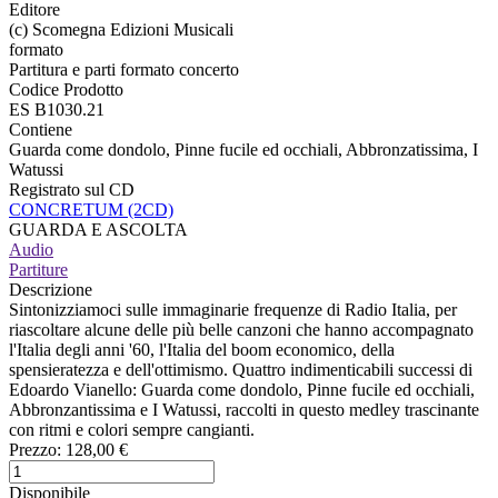
Editore
(c) Scomegna Edizioni Musicali
formato
Partitura e parti formato concerto
Codice Prodotto
ES B1030.21
Contiene
Guarda come dondolo, Pinne fucile ed occhiali, Abbronzatissima, I
Watussi
Registrato sul CD
CONCRETUM (2CD)
GUARDA E ASCOLTA
Audio
Partiture
Descrizione
Sintonizziamoci sulle immaginarie frequenze di Radio Italia, per
riascoltare alcune delle più belle canzoni che hanno accompagnato
l'Italia degli anni '60, l'Italia del boom economico, della
spensieratezza e dell'ottimismo. Quattro indimenticabili successi di
Edoardo Vianello: Guarda come dondolo, Pinne fucile ed occhiali,
Abbronzantissima e I Watussi, raccolti in questo medley trascinante
con ritmi e colori sempre cangianti.
Prezzo:
128,00 €
Disponibile