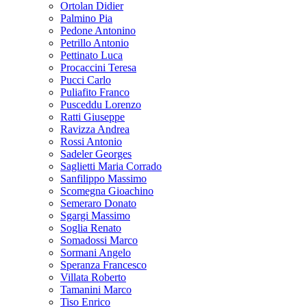
Ortolan Didier
Palmino Pia
Pedone Antonino
Petrillo Antonio
Pettinato Luca
Procaccini Teresa
Pucci Carlo
Puliafito Franco
Pusceddu Lorenzo
Ratti Giuseppe
Ravizza Andrea
Rossi Antonio
Sadeler Georges
Saglietti Maria Corrado
Sanfilippo Massimo
Scomegna Gioachino
Semeraro Donato
Sgargi Massimo
Soglia Renato
Somadossi Marco
Sormani Angelo
Speranza Francesco
Villata Roberto
Tamanini Marco
Tiso Enrico