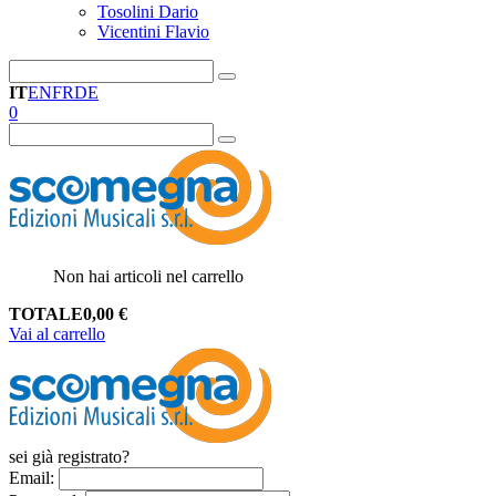
Tosolini Dario
Vicentini Flavio
IT
EN
FR
DE
0
Non hai articoli nel carrello
TOTALE
0,00
€
Vai al carrello
sei già registrato?
Email
: