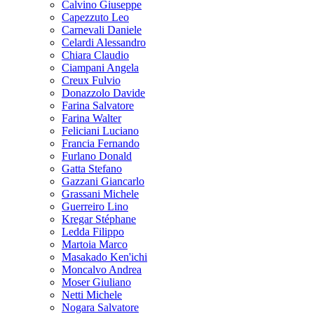
Calvino Giuseppe
Capezzuto Leo
Carnevali Daniele
Celardi Alessandro
Chiara Claudio
Ciampani Angela
Creux Fulvio
Donazzolo Davide
Farina Salvatore
Farina Walter
Feliciani Luciano
Francia Fernando
Furlano Donald
Gatta Stefano
Gazzani Giancarlo
Grassani Michele
Guerreiro Lino
Kregar Stéphane
Ledda Filippo
Martoia Marco
Masakado Ken'ichi
Moncalvo Andrea
Moser Giuliano
Netti Michele
Nogara Salvatore