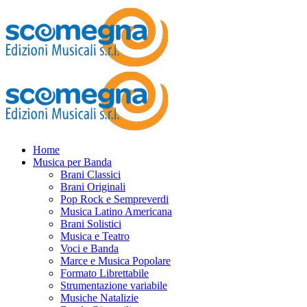
Home
Musica per Banda
Brani Classici
Brani Originali
Pop Rock e Sempreverdi
Musica Latino Americana
Brani Solistici
Musica e Teatro
Voci e Banda
Marce e Musica Popolare
Formato Librettabile
Strumentazione variabile
Musiche Natalizie