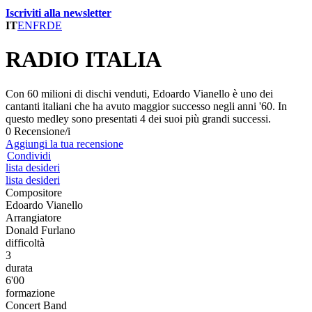
Iscriviti alla newsletter
IT
EN
FR
DE
RADIO ITALIA
Con 60 milioni di dischi venduti, Edoardo Vianello è uno dei
cantanti italiani che ha avuto maggior successo negli anni '60. In
questo medley sono presentati 4 dei suoi più grandi successi.
0 Recensione/i
Aggiungi la tua recensione
Condividi
lista desideri
lista desideri
Compositore
Edoardo Vianello
Arrangiatore
Donald Furlano
difficoltà
3
durata
6'00
formazione
Concert Band