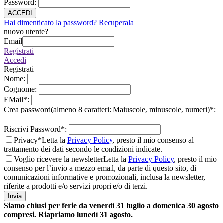
Password
:
ACCEDI
Hai dimenticato la password? Recuperala
nuovo utente?
Email
Registrati
Accedi
Registrati
Nome
:
Cognome
:
EMail
*
:
Crea password(almeno 8 caratteri: Maiuscole, minuscole, numeri)
*
:
Riscrivi Password
*
:
Privacy*
Letta la
Privacy Policy
, presto il mio consenso al
trattamento dei dati secondo le condizioni indicate.
Voglio ricevere la newsletter
Letta la
Privacy Policy
, presto il mio
consenso per l’invio a mezzo email, da parte di questo sito, di
comunicazioni informative e promozionali, inclusa la newsletter,
riferite a prodotti e/o servizi propri e/o di terzi.
Invia
Siamo chiusi per ferie da venerdì 31 luglio a domenica 30 agosto
compresi. Riapriamo lunedì 31 agosto.