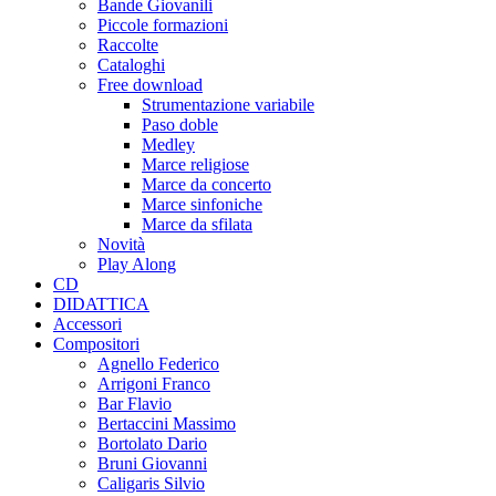
Bande Giovanili
Piccole formazioni
Raccolte
Cataloghi
Free download
Strumentazione variabile
Paso doble
Medley
Marce religiose
Marce da concerto
Marce sinfoniche
Marce da sfilata
Novità
Play Along
CD
DIDATTICA
Accessori
Compositori
Agnello Federico
Arrigoni Franco
Bar Flavio
Bertaccini Massimo
Bortolato Dario
Bruni Giovanni
Caligaris Silvio