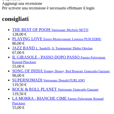
Aggiungi una recensione
Per scrivere una recensione è necessario effettuare il login
consigliati
THE BEST OF POOH
Various
arr. Michele NETTI
128,00 €
PLAYING LOVE
Ennio Morricone
arr. Lorenzo PUSCEDDU
80,00 €
JAZZ BAND
L. Sasdelli, A. Tommasi
arr. Didier Ortolan
67,00 €
IL GIRASOLE - PASSO DOPO PASSO
Fausto Fulgoni
arr.
Konrad Plaickner
55,00 €
SONG OF INDIA
Tommy Dorsey, Red Bone
arr. Giancarlo Gazzani
96,00 €
SUPERNOMADI
Various
arr. Donald FURLANO
119,50 €
ROCK & ROLL PLANET
Various
arr. Giancarlo Gazzani
119,50 €
LA MORRA - BIANCHE CIME
Fausto Fulgoni
arr. Konrad
Plaickner
55,00 €